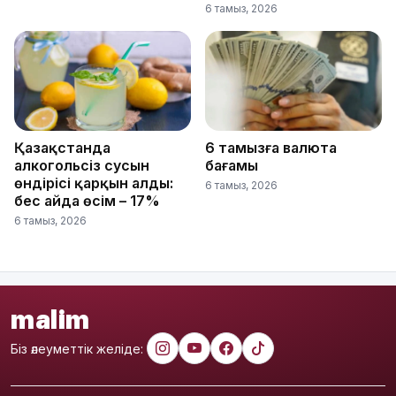
6 тамыз, 2026
Қазақстанда
6 тамызға валюта
алкогольсіз сусын
бағамы
өндірісі қарқын алды:
6 тамыз, 2026
бес айда өсім – 17%
6 тамыз, 2026
malim
Біз әлеуметтік желіде: