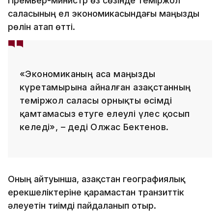
Премьер-министр өз сөзінде теміржол
саласының ел экономикасындағы маңызды
рөлін атап өтті.
«Экономиканың аса маңызды
күретамырына айналған Қазақстанның
теміржол саласы орнықты өсімді
қамтамасыз етуге елеулі үлес қосып
келеді», – деді Олжас Бектенов.
Оның айтуынша, Қазақстан географиялық
ерекшеліктеріне қарамастан транзиттік
әлеуетін тиімді пайдаланып отыр.