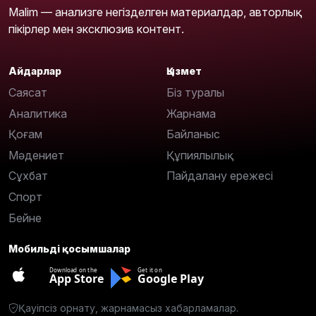
Malim — анализге негізделген материалдар, авторлық
пікірлер мен эксклюзив контент.
Айдарлар
Қызмет
Саясат
Біз туралы
Аналитика
Жарнама
Қоғам
Байланыс
Мәдениет
Құпиялылық
Сұхбат
Пайдалану ережесі
Спорт
Бейне
Мобильді қосымшалар
Download on the
Get it on
App Store
Google Play
Қауіпсіз орнату, жарнамасыз хабарламалар.