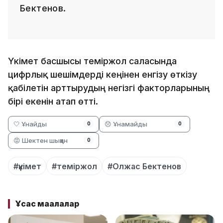
Бектенов.
Үкімет басшысы теміржол саласында
цифрлық шешімдерді кеңінен енгізу өткізу
қабілетін арттырудың негізгі факторларының
бірі екенін атап өтті.
🤍 Ұнайды
😞 Ұнамайды
0
0
😡 Шектен шыққан
0
#үкімет
#теміржол
#Олжас Бектенов
Ұқсас мақалалар