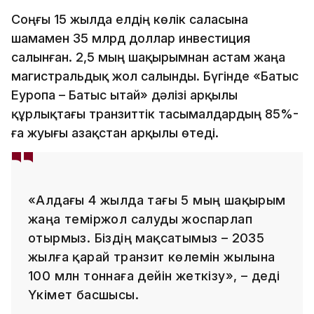
Соңғы 15 жылда елдің көлік саласына
шамамен 35 млрд доллар инвестиция
салынған. 2,5 мың шақырымнан астам жаңа
магистральдық жол салынды. Бүгінде «Батыс
Еуропа – Батыс Қытай» дәлізі арқылы
құрлықтағы транзиттік тасымалдардың 85%-
ға жуығы Қазақстан арқылы өтеді.
«Алдағы 4 жылда тағы 5 мың шақырым
жаңа теміржол салуды жоспарлап
отырмыз. Біздің мақсатымыз – 2035
жылға қарай транзит көлемін жылына
100 млн тоннаға дейін жеткізу», – деді
Үкімет басшысы.