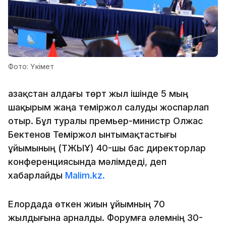
Фото: Үкімет
Қазақстан алдағы төрт жыл ішінде 5 мың
шақырым жаңа теміржол салуды жоспарлап
отыр. Бұл туралы премьер-министр Олжас
Бектенов Теміржол ынтымақтастығы
ұйымының (ТЖЫҰ) 40-шы бас директорлар
конференциясында мәлімдеді, деп
хабарлайды
Malim.kz.
Елордада өткен жиын ұйымның 70
жылдығына арналды. Форумға әлемнің 30-