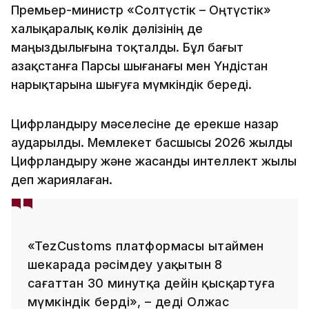
Премьер-министр «Солтүстік – Оңтүстік»
халықаралық көлік дәлізінің де
маңыздылығына тоқталды. Бұл бағыт
Қазақстанға Парсы шығанағы мен Үндістан
нарықтарына шығуға мүмкіндік береді.
Цифрландыру мәселесіне де ерекше назар
аударылды. Мемлекет басшысы 2026 жылды
Цифрландыру және жасанды интеллект жылы
деп жариялаған.
«TezCustoms платформасы Қытаймен
шекарада рәсімдеу уақытын 8
сағаттан 30 минутқа дейін қысқартуға
мүмкіндік берді», – деді Олжас