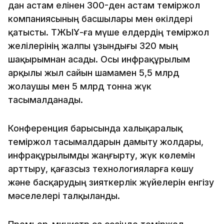
дан астам елінен 300-ден астам теміржол
компаниясының басшылары мен өкілдері
қатысты. ТЖЫҰ-ға мүше елдердің теміржол
желілерінің жалпы ұзындығы 320 мың
шақырымнан асады. Осы инфрақұрылым
арқылы жыл сайын шамамен 5,5 млрд
жолаушы мен 5 млрд тонна жүк
тасымалданады.
Конференция барысында халықаралық
теміржол тасымалдарын дамыту жолдары,
инфрақұрылымды жаңғырту, жүк көлемін
арттыру, қағазсыз технологияларға көшу
және басқарудың зияткерлік жүйелерін енгізу
мәселелері талқыланды.