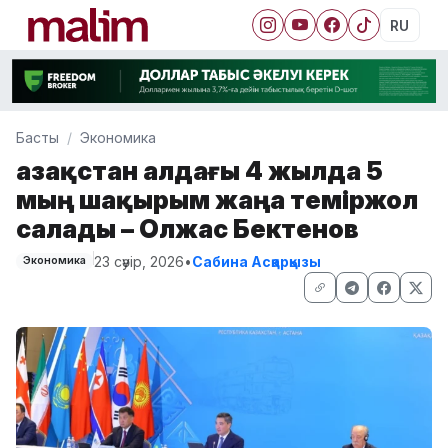
RU
Басты
Экономика
Қазақстан алдағы 4 жылда 5
мың шақырым жаңа теміржол
салады – Олжас Бектенов
23 сәуір, 2026
•
Сабина Асқарқызы
Экономика