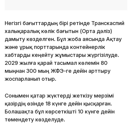
Негізгі бағыттардың бірі ретінде Транскаспий
халықаралық көлік бағытын (Орта дәліз)
дамыту көзделген. Бұл жоба аясында Ақтау
және Құрық порттарында контейнерлік
хабтарды кеңейту жұмыстары жүргізілуде.
2029 жылға қарай тасымал көлемін 80
мыңнан 300 мың ЖФЭ-ге дейін арттыру
жоспарланып отыр.
Сонымен қатар жүктерді жеткізу мерзімі
қазірдің өзінде 18 күнге дейін қысқарған.
Болашақта бұл көрсеткішті 10 күнге дейін
төмендету көзделуде.