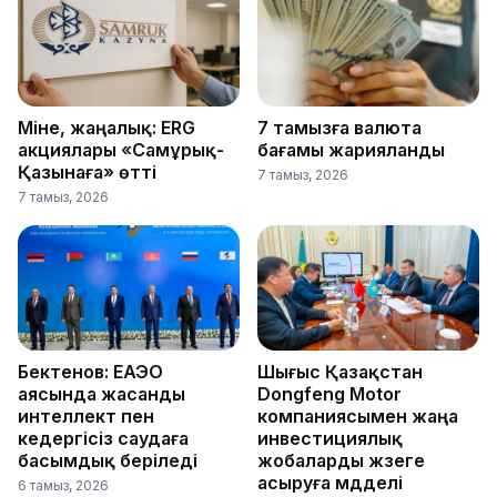
Міне, жаңалық: ERG
7 тамызға валюта
акциялары «Самұрық-
бағамы жарияланды
Қазынаға» өтті
7 тамыз, 2026
7 тамыз, 2026
Бектенов: ЕАЭО
Шығыс Қазақстан
аясында жасанды
Dongfeng Motor
интеллект пен
компаниясымен жаңа
кедергісіз саудаға
инвестициялық
басымдық беріледі
жобаларды жүзеге
асыруға мүдделі
6 тамыз, 2026