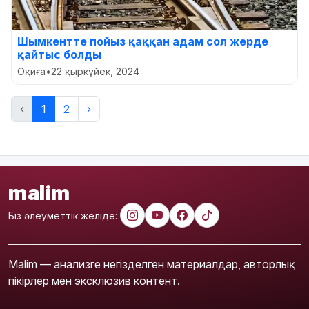
Шымкентте пойыз қаққан адам сол жерде
қайтыс болды
Оқиға
•
22 қыркүйек, 2024
‹
1
2
›
malim
Біз әлеуметтік желіде:
Malim — анализге негізделген материалдар, авторлық
пікірлер мен эксклюзив контент.