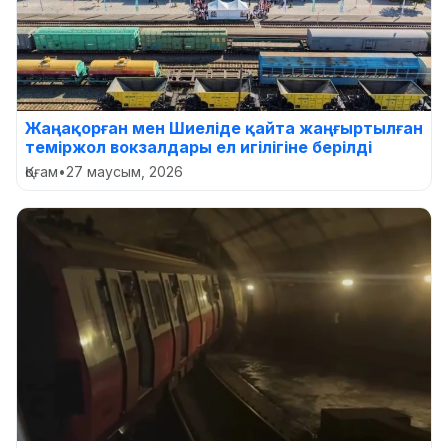
Жаңақорған мен Шиеліде қайта жаңғыртылған
теміржол вокзалдары ел игілігіне берілді
Қоғам
•
27 маусым, 2026