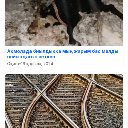
Ақмолада биылдыққа мың жарым бас малды
пойыз қағып кеткен
Оқиға
•
16 қараша, 2024