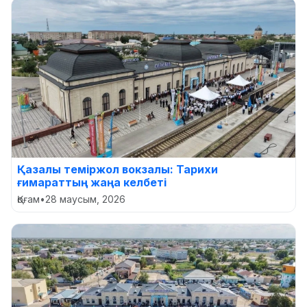
Қазалы теміржол вокзалы: Тарихи
ғимараттың жаңа келбеті
Қоғам
•
28 маусым, 2026