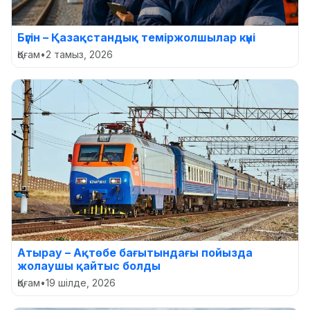
Бүгін – Қазақстандық теміржолшылар күні
Қоғам
•
2 тамыз, 2026
Атырау – Ақтөбе бағытындағы пойызда
жолаушы қайтыс болды
Қоғам
•
19 шілде, 2026