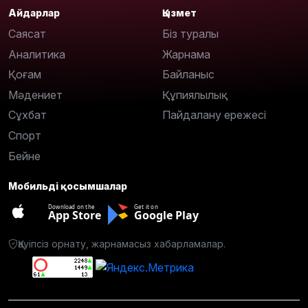
Айдарлар
Қызмет
Саясат
Біз туралы
Аналитика
Жарнама
Қоғам
Байланыс
Мәдениет
Құпиялылық
Сұхбат
Пайдалану ережесі
Спорт
Бейне
Мобильді қосымшалар
Download on the
Get it on
App Store
Google Play
Қауіпсіз орнату, жарнамасыз хабарламалар.