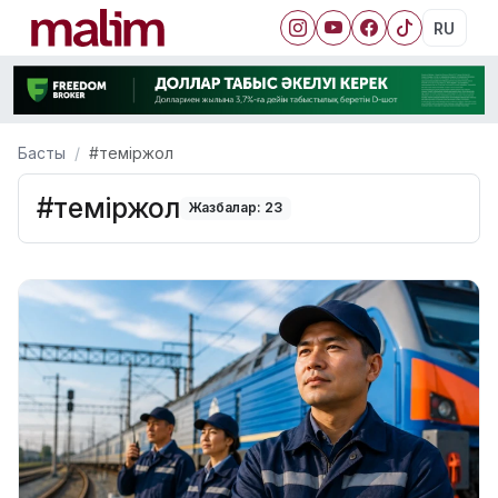
RU
Басты
#теміржол
#теміржол
Жазбалар: 23