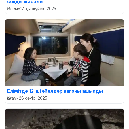
соққы жасады
Әлем
•
17 қыркүйек, 2025
Елімізде 12-ші әйелдер вагоны ашылды
Қоғам
•
28 сәуір, 2025