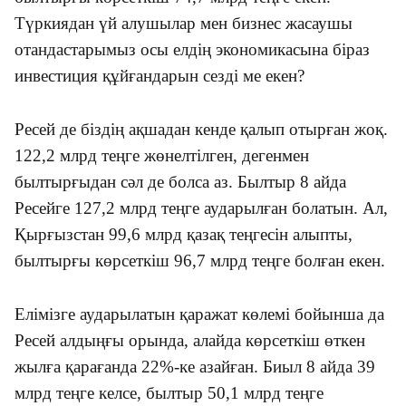
Түркиядан үй алушылар мен бизнес жасаушы
отандастарымыз осы елдің экономикасына біраз
инвестиция құйғандарын сезді ме екен?
Ресей де біздің ақшадан кенде қалып отырған жоқ.
122,2 млрд теңге жөнелтілген, дегенмен
былтырғыдан сәл де болса аз. Былтыр 8 айда
Ресейге 127,2 млрд теңге аударылған болатын. Ал,
Қырғызстан 99,6 млрд қазақ теңгесін алыпты,
былтырғы көрсеткіш 96,7 млрд теңге болған екен.
Елімізге аударылатын қаражат көлемі бойынша да
Ресей алдыңғы орында, алайда көрсеткіш өткен
жылға қарағанда 22%-ке азайған. Биыл 8 айда 39
млрд теңге келсе, былтыр 50,1 млрд теңге