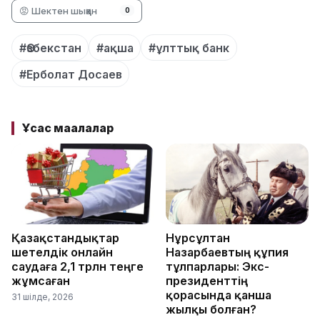
😡 Шектен шыққан
0
#Өзбекстан
#ақша
#ұлттық банк
#Ерболат Досаев
Ұқсас мақалалар
Қазақстандықтар
Нұрсұлтан
шетелдік онлайн
Назарбаевтың құпия
саудаға 2,1 трлн теңге
тұлпарлары: Экс-
жұмсаған
президенттің
қорасында қанша
31 шілде, 2026
жылқы болған?