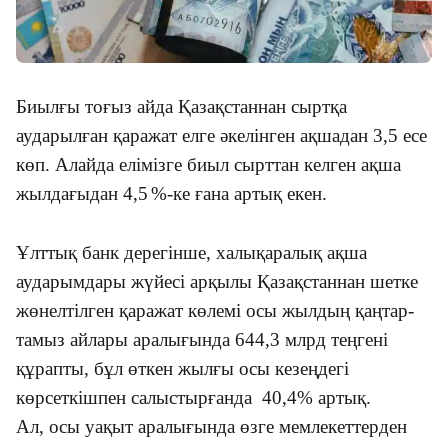
Биылғы тоғыз айда Қазақстаннан сыртқа
аударылған қаражат елге әкелінген ақшадан 3,5 есе
көп. Алайда елімізге биыл сырттан келген ақша
жылдағыдан 4,5
%-ке ғана артық екен.
Ұлттық банк дерегінше
,
халықаралық ақша
аударымдары жүйесі арқылы Қазақстаннан шетке
жөнелтілген қаражат көлемі осы жылдың қаңтар-
тамыз айлары аралығында 644,3 млрд теңгені
құрапты, бұл өткен жылғы осы кезеңдегі
көрсеткішпен салыстырғанда 40,4% артық.
Ал, осы уақыт аралығында өзге мемлекеттерден