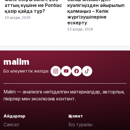
аттың күшіне ие Pontiac
куәлігіңізден айырылып
қазір қайда тұр?
қалмаңыз – Көлік
жүргізушілеріне
24 шілде, 2026
ескерту
23 шілде, 2026
malim
Біз әлеуметтік желіде:
Malim — анализге негізделген материалдар, авторлық
пікірлер мен эксклюзив контент.
Айдарлар
Қызмет
Саясат
Біз туралы