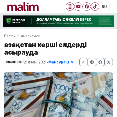
RU
Басты
Аналитика
Қазақстан көрші елдерді
асырауда
21 қазан, 2021
•
Мансура Әшім
Аналитика