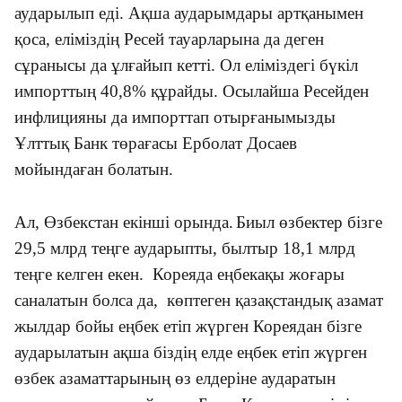
аударылып еді. Ақша аударымдары артқанымен
қоса, еліміздің Ресей тауарларына да деген
сұранысы да ұлғайып кетті. Ол еліміздегі бүкіл
импорттың 40,8% құрайды. Осылайша Ресейден
инфлицияны да импорттап отырғанымызды
Ұлттық Банк төрағасы Ерболат Досаев
мойындаған болатын.
Ал, Өзбекстан екінші орында
.
Б
иыл өзбектер бізге
29,5 млрд теңге аударыпты, былтыр 18,1 млрд
теңге келген екен. Кореяда еңбекақы жоғары
саналатын болса да, көптеген қазақстандық азамат
жылдар бойы еңбек етіп жүрген Кореядан бізге
аударылатын ақша біздің елде еңбек етіп жүрген
өзбек азаматтарының өз елдеріне аударатын