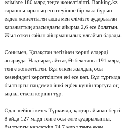
елімізге 186 млрд теңге жөнелтіліпті. Ranking.kz
сарапшыларының есептеуінше бір жыл бұрын
елден жөнелтілген ақша мен елімізге аударылған
қаражаттың арасындағы айырма 2,6 есе болатын.
Жыл өткен сайын айырмашылық ұлғайып барады.
Сонымен, Қазақстан негізінен көрші елдерді
асырауда. Нақтырақ айтсақ Өзбекстанға 191 млрд
теңге жөнелтілген. Бұл өткен жылдың осы
кезеңіндегі көрсеткіштен екі есе көп. Бұл тұрғыда
былтырғы пандемия ішкі еңбек күшін тартуға оң
ықпал еткені көрініп тұр.
Одан кейінгі кезек Түркияда, қаңтар айынан бергі
8 айда 127 млрд теңге осы елге аударылыпты,
былтырғы көрсеткіш 74,7 млрд теңге екен.