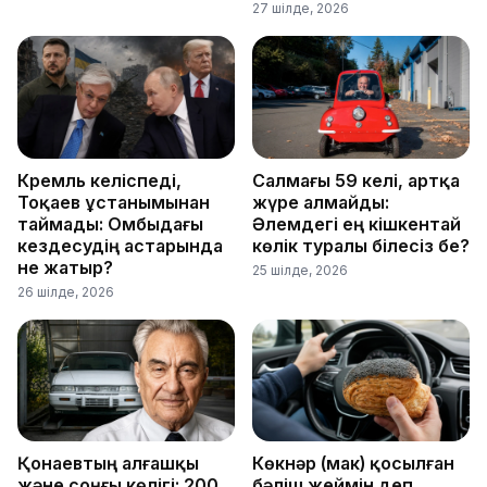
27 шілде, 2026
Кремль келіспеді,
Салмағы 59 келі, артқа
Тоқаев ұстанымынан
жүре алмайды:
таймады: Омбыдағы
Әлемдегі ең кішкентай
кездесудің астарында
көлік туралы білесіз бе?
не жатыр?
25 шілде, 2026
26 шілде, 2026
Қонаевтың алғашқы
Көкнәр (мак) қосылған
және соңғы көлігі: 200
бәліш жеймін деп