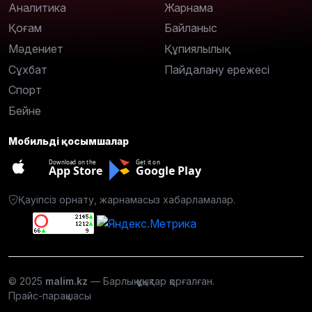
Аналитика
Жарнама
Қоғам
Байланыс
Мәдениет
Құпиялылық
Сұхбат
Пайдалану ережесі
Спорт
Бейне
Мобильді қосымшалар
Download on the
Get it on
App Store
Google Play
Қауіпсіз орнату, жарнамасыз хабарламалар.
© 2025
malim.kz
— Барлық құқықтар қорғалған.
Прайс-парақшасы