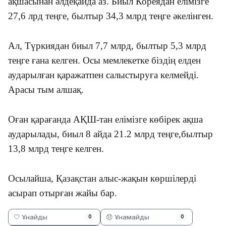
ақшасынан әлдеқайда аз. Биыл Кореядан елімізге
27,6 лрд теңге, былтыр 34,3 млрд теңге әкелінген.
Ал, Түркиядан биыл 7,7 млрд, былтыр 5,3 млрд
теңге ғана келген. Осы мемлекетке біздің елден
аударылған қаражатпен салыстыруға келмейді.
Арасы тым алшақ.
Оған қарағанда АҚШ-тан елімізге көбірек ақша
аударылады, биыл 8 айда 21.2 млрд теңге,былтыр
13,8 млрд теңге келген.
Осылайша, Қазақстан алыс-жақын көршілерді
асырап отырған жайы бар.
🤍 Ұнайды
😞 Ұнамайды
0
0