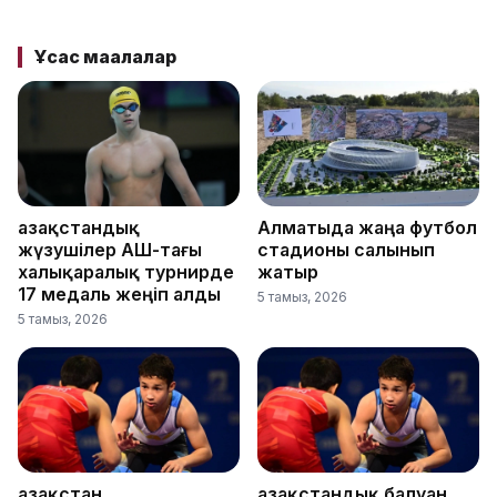
Ұқсас мақалалар
Қазақстандық
Алматыда жаңа футбол
жүзушілер АҚШ-тағы
стадионы салынып
халықаралық турнирде
жатыр
17 медаль жеңіп алды
5 тамыз, 2026
5 тамыз, 2026
Қазақстан
Қазақстандық балуан