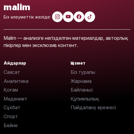
malim
Біз әлеуметтік желіде:
Malim — анализге негізделген материалдар, авторлық
пікірлер мен эксклюзив контент.
Айдарлар
Қызмет
Саясат
Біз туралы
Аналитика
Жарнама
Қоғам
Байланыс
Мәдениет
Құпиялылық
Сұхбат
Пайдалану ережесі
Спорт
Бейне