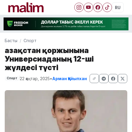
RU
Басты
Спорт
Қазақстан қоржынына
Универсиаданың 12-ші
жүлдесі түсті
22 қаңтар, 2025
•
Арман Қайыпхан
Спорт