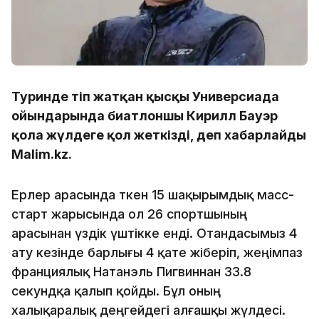
Туринде өтіп жатқан қысқы Универсиада
ойындарында биатлоншы Кирилл Бауэр
қола жүлдеге қол жеткізді, деп хабарлайды
Malim.kz.
Ерлер арасында өткен 15 шақырымдық масс-
старт жарысында ол 26 спортшының
арасынан үздік үштікке енді. Отандасымыз 4
ату кезінде барлығы 4 қате жіберіп, жеңімпаз
франциялық Натанэль Пигвиннан 33.8
секундқа қалып қойды. Бұл оның
халықаралық деңгейдегі алғашқы жүлдесі.