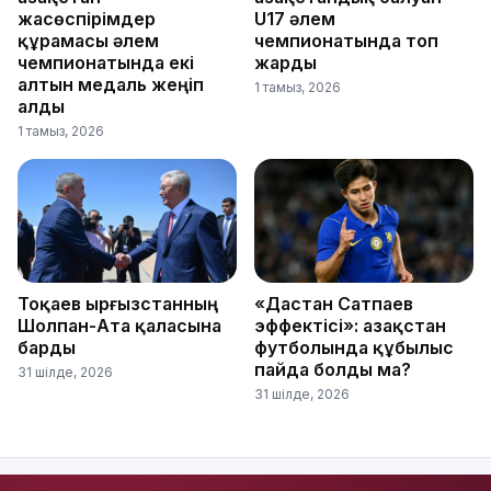
жасөспірімдер
U17 әлем
құрамасы әлем
чемпионатында топ
чемпионатында екі
жарды
алтын медаль жеңіп
1 тамыз, 2026
алды
1 тамыз, 2026
Тоқаев Қырғызстанның
«Дастан Сатпаев
Шолпан-Ата қаласына
эффектісі»: Қазақстан
барды
футболында құбылыс
пайда болды ма?
31 шілде, 2026
31 шілде, 2026