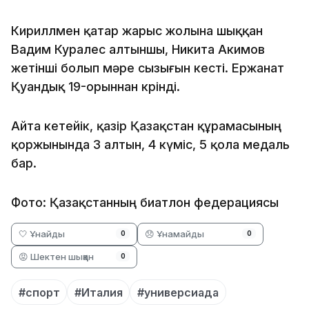
Кириллмен қатар жарыс жолына шыққан
Вадим Куралес алтыншы, Никита Акимов
жетінші болып мәре сызығын кесті. Ержанат
Қуандық 19-орыннан көрінді.
Айта кетейік, қазір Қазақстан құрамасының
қоржынында 3 алтын, 4 күміс, 5 қола медаль
бар.
Фото: Қазақстанның биатлон федерациясы
🤍 Ұнайды
😞 Ұнамайды
0
0
😡 Шектен шыққан
0
#спорт
#Италия
#универсиада