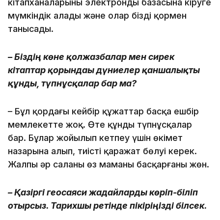
кітапханаларының электронды базасына кіруге
мүмкіндік алады және олар біздің қормен
танысады.
– Біздің көне қолжазбалар мен сирек
кітаптар қорындағы дүниелер қанша­лықты
құнды, түпнұсқалар бар ма?
– Бұл қордағы кейбір құжаттар басқа ешбір
мемлекетте жоқ. Өте құнды түпнұсқалар
бар. Бұлар жойылып кетпеу үшін өкімет
назарына алып, тиісті қаражат бөлуі керек.
Жалпы әр саланы өз маманы басқарғаны жөн.
– Қазіргі геосаяси жағдайларды көріп-біліп
отырсыз. Тарихшы ретінде пікіріңізді білсек.