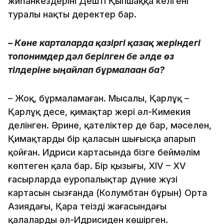
жиһанкездерінің Дешті Қып­шаққа келгені
туралы нақты деректер бар.
– Көне карталарда қазіргі қазақ жеріндегі
топонимдер дәл берілген бе әлде өз
тілдеріне ыңғайлап бұрмалаған ба?
– Жоқ, бұрмаламаған. Мысалы, Қарлұқ –
Қарлұқ десе, қимақ­тар жері әл-Кимекия
делінген. Әрине, қателіктер де бар, мәселен,
Қимақ­тардың бір қаласын шығысқа апарып
қойған. Идриси картасында бізге беймәлім
көптеген қала бар. Бір қызығы, XIV – XV
ғасырларда еуропа­лықтар дүние жүзі
картасын сызғанда (Колумбтан бұрын) Орта
Азиядағы, Қара теңіздің жағасындағы
қалаларды әл-Идрисиден көшірген.