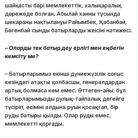
шайқастың бәрі мемлекеттік, халықаралық
дәрежеде болған. Абылай ханның тұсында
шекараның нақтылануы Райымбек, Қабанбай,
Бөгенбай сынды батырлардың жеңісінің нәтижесі.
– Оларды тек батыр деу ерлігі мен еңбегін
кемсіту ме?
– Батырларымыз екінші дүние­жүзілік соғыс
кезіндегі атақты қолбасшы, генералдардан
артық болмаса кем емес. Әттеген-айы, бұл
батырларымызды рулық-тайпалық деңгейге
түсіріп, есімінің алдына руын қосақтап, бір
рудың батыры қылды. Олар руды емес,
мемлекетті қорғады.