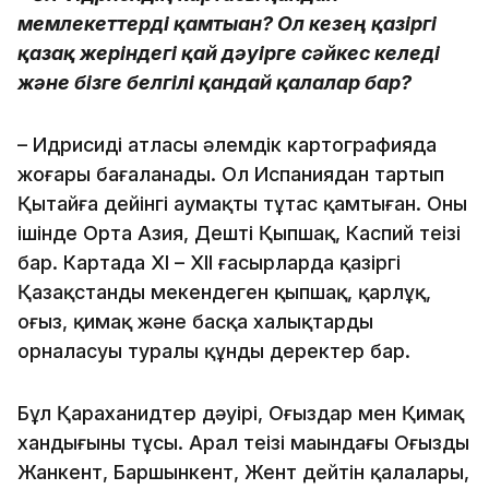
мемлекеттерді қамтыған? Ол кезең қазіргі
қазақ жеріндегі қай дәуірге сәйкес келеді
және бізге белгілі қандай қалалар бар?
– Идрисидің атласы әлемдік картографияда
жоғары бағаланады. Ол Испаниядан тартып
Қытайға дейінгі аумақты тұтас қамтыған. Оның
ішінде Орта Азия, Дешті Қыпшақ, Каспий теңізі
бар. Картада ХІ – ХІІ ғасырларда қазіргі
Қазақстанды мекендеген қыпшақ, қарлұқ,
оғыз, қимақ және басқа халықтардың
орналасуы туралы құнды деректер бар.
Бұл Қараханидтер дәуірі, Оғыздар мен Қимақ
хандығының тұсы. Арал теңізі маңындағы Оғыздың
Жанкент, Баршынкент, Жент дейтін қалалары,