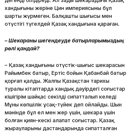
дегенді білдіреді. Ал заңды шекарадағы Қазақ
хандығының жеріне Цин империясының бұл
шарты жүрмеген. Балқаштың шығысы мен
оңтүстігі түгелдей Қазақ хандығына қараған.
– Шекараны шегендеуде батырла­рымыздың
рөлі қандай?
– Қазақ хандығының оңтүстік-шығыс шекарасын
Райымбек батыр, Ертіс бойын Қабанбай батыр
қорғап қалды. Жалпы Қазақстан тарихы
туралы кітаптарда хандық дәуірдегі соғыстар
кішігірім шайқас секілді сипатталып келеді
Мұны көпшілік ұсақ-түйек деп ойлайды. Шын
мәнінде бұл ел мен жер үшін, шекара үшін
болған қиян-кескі алапат соғыстар. Қазақ
жырауларының дастандарында сипатталған