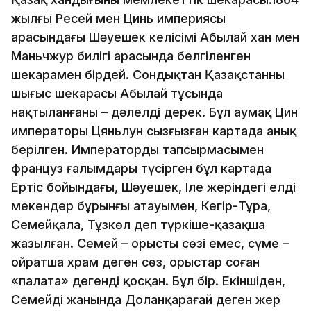
жылғы Ресей мен Цинь империясы
арасындағы Шәуешек келісімі Абылай хан мен
Маньчжур билігі арасында белгіленген
шекарамен бірдей. Сондықтан Қазақстанның
шығыс шекарасы Абылай тұсында
нақтыланғаны – дәлелді дерек. Бұл аумақ Цин
императоры Цяньлун сызғызған картада анық
берілген. Императордың тапсырмасымен
француз ғалымдары түсірген бұл картада
Ертіс бойындағы, Шәуешек, Іле жеріндегі елді
мекендер бұрынғы атауымен, Кеңгір-Тұра,
Семейқала, Тұзкөл деп түркіше-қазақша
жазылған. Семей – орыстың сөзі емес, сүме –
ойратша храм деген сөз, орыстар соған
«палата» дегенді қосқан. Бұл бір. Екіншіден,
Семейдің жанында Доланқарағай деген жер