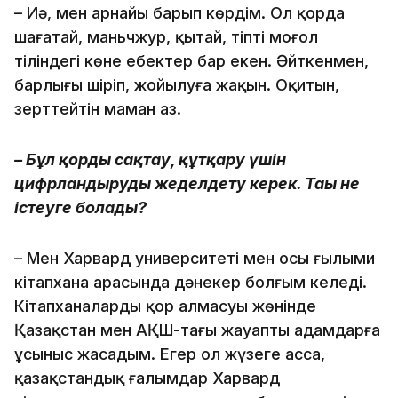
– Иә, мен арнайы барып көрдім. Ол қорда
шағатай, маньчжур, қытай, тіпті моңғол
тіліндегі көне еңбектер бар екен. Әйткенмен,
барлығы шіріп, жойылуға жақын. Оқитын,
зерттейтін маман аз.
– Бұл қорды сақтау, құтқару үшін
цифрландыруды жеделдету керек. Тағы не
істеуге болады?
– Мен Харвард университеті мен осы ғылыми
кітапхана арасында дәнекер болғым келеді.
Кітапханалардың қор алмасуы жөнінде
Қазақстан мен АҚШ-тағы жауапты адамдарға
ұсыныс жасадым. Егер ол жүзеге асса,
қазақстандық ғалымдар Харвард