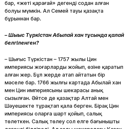
бар, «жеті қарағай» дегенді содан алған
болуы мүмкін. Ал Семей тауы қазақта
бұрыннан бар.
– Шығыс Түркістан Абылай хан тұсында қалай
белгіленген?
– Шығыс Түркістан – 1757 жылы Цин
империясы жоңғарларды жойып, өзіне қаратып
алған жер. Бұл жерде атап айтатын бір
мәселе бар. 1766 жылғы картада Абылай хан
мен Цин империясының шекарасы анық
сызылған. Әйтсе де қазақтар Алтай мен
Шәуешекте тұрақтап қала берген. Бірақ Цин
империясы оларға шарт қойып, салық
төлеткен. Салық төлеу сол елге бағынышты