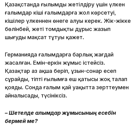
Қазақстанда ғылымды жетілдіру үшін үлкен
ғалымдар кіші ғалымдарға жол көрсетуі,
кішілер үлкеннен өнеге алуы керек. Жік-жікке
бөлінбей, жеті томдықты дұрыс жазып
шығуды мақсат тұтуы қажет.
Германияда ғалымдарға барлық жағдай
жасалған. Емін-еркін жұмыс істейсіз.
Қазақтар аз ақша беріп, ұзын-сонар есеп
сұрайды, тіпті ғылымға еш қатысы жоқ талап
қояды. Сонда ғалым қай уақытта зерттеумен
айналысады, түсініксіз.
– Шетелде ғалымдар жұмысының есебін
бермей ме?