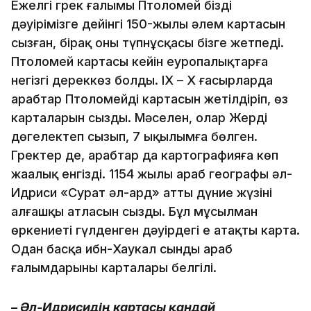
Ежелгі грек ғалымы Птоломей біздің
дәуірімізге дейінгі 150-жылы әлем картасын
сызған, бірақ оның түпнұсқасы бізге жетпеді.
Птоломей картасы кейін еуропалықтарға
негізгі дереккөз болды. ІХ – Х ғасырларда
арабтар Пто­ломейдің картасын жетілдіріп, өз
карталарын сызды. Мәселен, олар Жерді
дөңгелектеп сызып, 7 ықылымға бөлген.
Гректер де, арабтар да картографияға көп
жаңалық енгізді. 1154 жылы араб географы әл-
Идриси «Сурат әл-ард» атты дүние жүзінің
алғашқы атласын сызды. Бұл мұсылман
өркениеті гүлденген дәуірдегі ең атақты карта.
Одан басқа ибн-Хаукал сынды араб
ғалымдарының карталары белгілі.
– Әл-Идрисидің картасы қандай