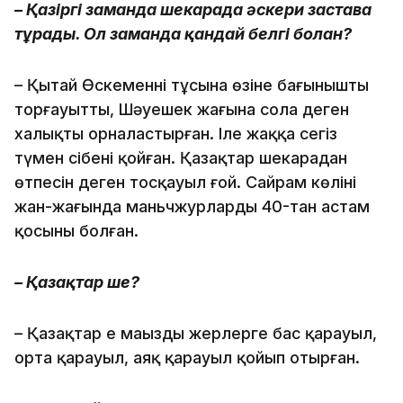
– Қазіргі заманда шекарада әскери застава
тұрады. Ол заманда қандай белгі болған?
– Қытай Өскеменнің тұсына өзіне бағынышты
торғауытты, Шәуешек жағына солаң деген
халықты орналастырған. Іле жаққа сегіз
түмен сібені қойған. Қазақтар шекарадан
өтпесін деген тосқауыл ғой. Сайрам көлінің
жан-жағында маньчжурлардың 40-тан астам
қосыны болған.
– Қазақтар ше?
– Қазақтар ең маңызды жерлерге бас қарауыл,
орта қарауыл, аяқ қарауыл қойып отырған.