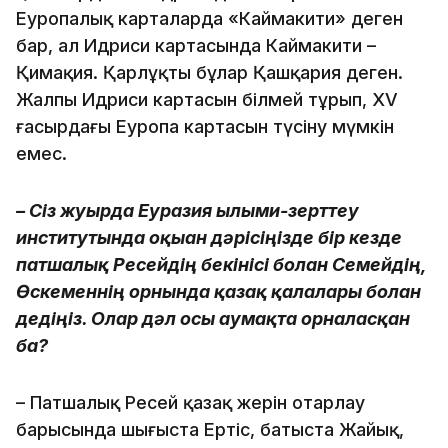
Еуропалық карталарда «Каймакити» деген
бар, ал Идриси картасында Каймакити –
Қимақия. Қарлұқты бұлар Қашқария деген.
Жалпы Идриси картасын білмей тұрып, XV
ғасырдағы Еуропа картасын түсіну мүмкін
емес.
– Сіз жуырда Еуразия ғылыми-зерттеу
институтында оқыған дәрісіңізде бір кезде
патшалық Ресейдің бекінісі болған Семейдің,
Өскеменнің орнында қазақ қалалары болған
дедіңіз. Олар дәл осы аумақта орналасқан
ба?
– Патшалық Ресей қазақ жерін отарлау
барысында шығыста Ертіс, батыста Жайық,