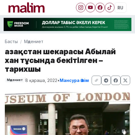
RU
Басты
Мәдениет
Қазақстан шекарасы Абылай
хан тұсында бекітілген –
тарихшы
8 қараша, 2022
•
Мансура Әшім
Мәдениет