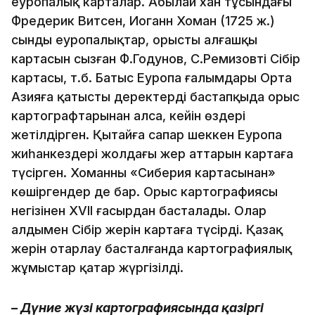
еуропалық карталар. Абылай хан тұсындағы
Фредерик Витсен, Иоганн Хоман (1725 ж.)
сынды еуропалықтар, орыстың алғашқы
картасын сызған Ф.Годунов, С.Ремизовтің Сібір
картасы, т.б. Батыс Еуропа ғалымдары Орта
Азияға қатысты деректерді бастапқыда орыс
картографтарынан алса, кейін өздері
жетілдірген. Қытайға сапар шеккен Еуропа
жиһанкездері жолдағы жер аттарын картаға
түсірген. Хоманның «Сиберия картасынан»
көшіргендер де бар. Орыс картографиясы
негізінен XVІІ ғасырдан басталады. Олар
алдымен Сібір жерін картаға түсірді. Қазақ
жерін отарлау басталғанда картографиялық
жұмыстар қатар жүргізілді.
– Дүние жүзі картографиясында қазіргі