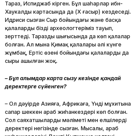
Тараз, Испиджаб кірген. Бұл шаһарлар ибн-
Хаукалдың картасында да (Х ғасыр) кездеседі.
Идриси сызған Сыр бойындағы және басқа
қалаларды біздің археологтеріміз тауып,
зерттеді. Тараздың шығысында да көп қалалар
болған. Ал мына Қимақ қалалары әлі күнге
жұмбақ, Ертіс өзені бойындағы қалалардың да
сыры ашылған жоқ.
– Бұл ғалымдар карта сызу кезінде қандай
деректерге сүйенген?
– Ол дәуірде Азияға, Африкаға, Үнді мұхитына
сапар шеккен араб жиһанкездері көп болған.
Сол саяхат­шылардың мәліметі мен елшілердің
деректері негізінде сызған. Мысалы, араб