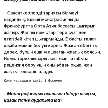
– Саясаткерлердің тарихты білмеуі –
надандық. Екінші монографияны да
Франкфуртта Орта Азия баспасы шығарып
жатыр. Жалпы немістер терең сүзгіден
өткізбей кітап шығармайды. Ең басты талап –
кәсіби маман болуың керек. Жазған еңбегің тың
дерек, бұрын ешкім ашпаған жаңалық болсын.
Неміс тарихшылары әріптесінің кітабына
рецензия беру үшін оны әбден оқып, жан-
жақты тексеріп алады.
Көне картадағы қазіргі Өскемен
– Монографияңыз ағылшын тілінде шықты,
қазақ тіліне аударыла ма?