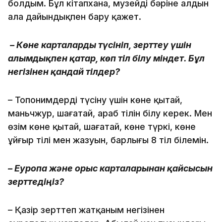
болдым. Бұл кітапхана, музейдің бәріне алдын
ала дайындықпен бару қажет.
– Көне карталарды түсініп, зерттеу үшін
ғалымдықпен қатар, көп тіл білу міндет. Бұл
негізінен қандай тілдер?
– Топонимдерді түсіну үшін көне қытай,
маньчжур, шағатай, араб тілін білу керек. Мен
өзім көне қытай, шағатай, көне түркі, көне
ұйғыр тілі мен жазуын, барлығы 8 тіл білемін.
– Еуропа және орыс карталарынан қайсысын
зерттедіңіз?
– Қазір зерттеп жатқаным негізінен