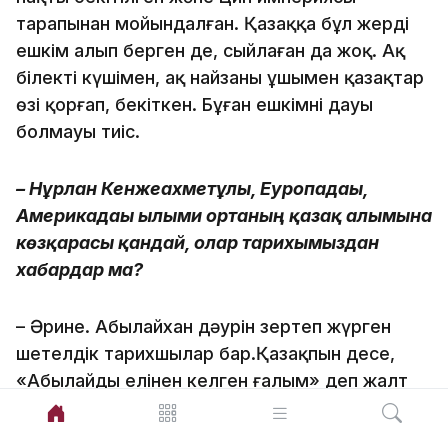
тарапынан мойындалған. Қазаққа бұл жерді
ешкім алып берген де, сыйлаған да жоқ. Ақ
білектің күшімен, ақ найзаның ұшымен қазақтар
өзі қорғап, бекіткен. Бұған ешкімнің дауы
болмауы тиіс.
– Нұрлан Кенжеахметұлы, Еуро­падағы,
Америкадағы ғылыми ортаның қазақ ғалымына
көзқарасы қандай, олар тарихымыздан
хабардар ма?
– Әрине. Абылайхан дәурін зертеп жүрген
шетелдік тарихшылар бар.Қазақпын десең,
«Абылайдың елінен келген ғалым» деп жалт
қарайды. Архивтегі деректерді көріп отыр
ғой. Қазақтар Абылай ханның еңбегін лайықты