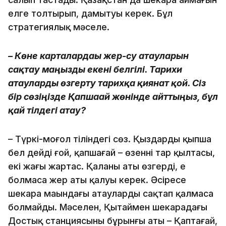
елге толтырып, дамытуы керек. Бұл
стратегиялық мәселе.
– Көне карталардағы жер-су атауларын
сақтау маңызды екені белгілі. Тарихи
атауларды өзгерту тарихқа қиянат қой. Сіз
бір сөзіңізде Қапшағай жөнінде айттыңыз, бұл
қай тілдегі атау?
– Түркі-моңғол тіліндегі сөз. Қыздарды қыпша
бел дейді ғой, қапшағай – өзеннің тар қылтасы,
екі жағы жартас. Қаланың аты өзгерді, ең
болмаса жер аты қалуы керек. Әсіресе
шекара маңындағы атауларды сақтап қалмаса
болмайды. Мәселен, Қытаймен шекарадағы
Достық станциясының бұрынғы аты – Қаптағай,