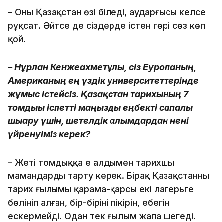
– Оны Қазақстан өзі біледі, аударғысы келсе
рұқсат. Әйтсе де сіздерде істен гөрі сөз көп
қой.
– Нұрлан Кенжеахметұлы, сіз Еуропаның,
Американың ең үздік университеттерінде
жұмыс істейсіз. Қазақстан тарихының 7
томдығы іспетті маңызды еңбекті сапалы
шығару үшін, шетелдік ғалымдардан нені
үйренуіміз керек?
– Жеті томдыққа ең алдымен тарихшы
мамандарды тарту керек. Бірақ Қазақстанның
тарих ғылымы қарама-қарсы екі лагерьге
бөлініп алған, бір-бірінің пікірін, еңбегін
ескермейді. Одан тек ғылым жапа шегеді.