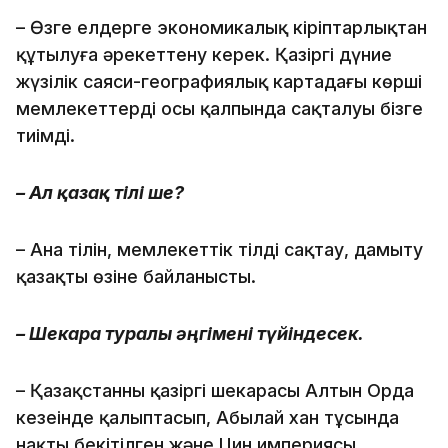
– Өзге елдерге экономикалық кіріптарлықтан
құтылуға әрекеттену керек. Қазіргі дүние
жүзілік саяси-географиялық картадағы көрші
мемлекеттердің осы қалпында сақталуы бізге
тиімді.
– Ал қазақ тілі ше?
– Ана тілін, мемлекеттік тілді сақтау, дамыту
қазақтың өзіне байланысты.
– Шекара туралы әңгімені түйіндесек.
– Қазақстанның қазіргі шекарасы Алтын Орда
кезеңінде қалыптасып, Абылай хан тұсында
нақты бекітілген және Цин империясы