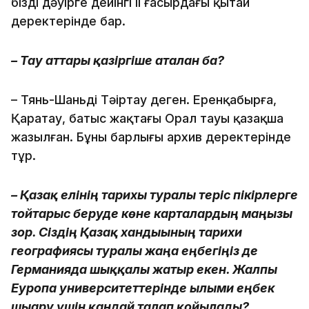
біздің дәуірге дейінгі ІІ ғасырдағы қытай
деректерінде бар.
– Тау аттары қазіргіше аталған ба?
– Тянь-Шаньді Тәңіртау деген. Еренқабырға,
Қаратау, батыс жақтағы Орал тауы қазақша
жазылған. Бұның барлығы архив деректерінде
тұр.
– Қазақ елінің тарихы туралы теріс пікірлерге
тойтарыс беруде көне карталардың маңызы
зор. Сіздің Қазақ хандығының тарихи
географиясы туралы жаңа еңбегіңіз де
Германияда шыққалы жатыр екен. Жалпы
Еуропа университеттерінде ғылыми еңбек
шығару үшін қандай талап қойылады?