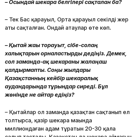
– Осындай шекара белгілері сақталған ба?
– Тек Бас қарауыл, Орта қарауыл секілді жер
аты сақталған. Ондай атаулар өте көп.
– Қытай жағы торғауыт, сібе-солаң
халықтарын орналастырды дедіңіз. Демек,
сол заманда-ақ шекараны жалаңаш
қалдырмапты. Соңғы жылдары
Қазақстанның кейбір шекаралық
аудандарында тұрғындар сиреді. Бұл
жөнінде не айтар едіңіз?
– Қытайлар ол заманда қазақтан сақтанып ел
толтырса, қазір шекара маңында
миллиондаған адам тұратын 20-30 қала
салып тастады. Қазақстан да шекара аймағын