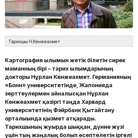
Тарихшы Н.Кенжеахмет
Картография ғылымын жетік білетін сирек
маманның бірі – тарих ғылымдарының
докторы Нұрлан Кенжеахмет. Германияның
«Бонн» университетінде, Жапонияда
зерттеулермен айналысқан Нұрлан
Кенжеахмет қазіргі таңда Харвард
университетінің Фэйрбанк Қытайтану
орталығында қызмет атқарады.
Тарихшының жуырда шыққан, дүние жүзі
үшін тың жаңалық болып есептелетін іргелі