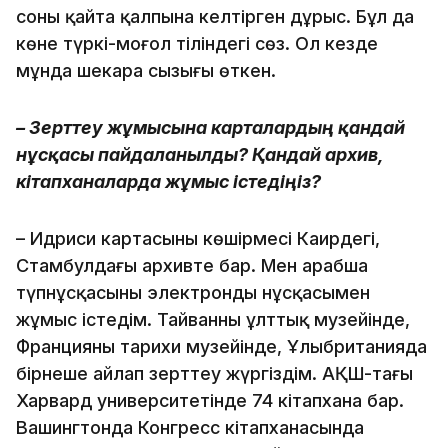
соны қайта қалпына келтірген дұрыс. Бұл да
көне түркі-моңғол тіліндегі сөз. Ол кезде
мұнда шекара сызығы өткен.
– Зерттеу жұмысына карталардың қандай
нұсқасы пайдаланылды? Қандай архив,
кітапханаларда жұмыс істедіңіз?
– Идриси картасының көшірмесі Каирдегі,
Стамбулдағы архивте бар. Мен арабша
түпнұсқасының электронды нұсқасымен
жұмыс істедім. Тайванның ұлттық музейінде,
Францияның тарихи музейінде, Ұлыбританияда
бірнеше айлап зерттеу жүргіздім. АҚШ-тағы
Харвард университетінде 74 кітапхана бар.
Вашингтонда Конгресс кітапханасында