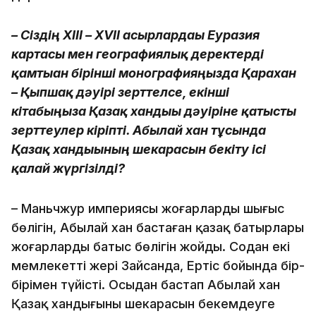
– Сіздің ХІІІ – XVІІ ғасырлардағы Еуразия
картасы мен географиялық деректерді
қамтыған бірінші моно­графияңызда Қарахан
– Қыпшақ дәуірі зерттелсе, екінші
кітабыңызға Қазақ хан­­дығы дәуіріне қатысты
зерттеулер кіріпті. Абылай хан тұсында
Қазақ ханды­­ғының шекарасын бекіту ісі
қалай жүргізілді?
– Маньчжур империясы жоңғар­лардың шығыс
бөлігін, Абылай хан бастаған қазақ батырлары
жоң­ғарлардың батыс бөлігін жойды. Содан екі
мемлекеттің жері Зайсанда, Ертіс бойында бір-
бірімен түйісті. Осыдан бастап Абылай хан
Қазақ хандығының шекарасын бекемдеуге