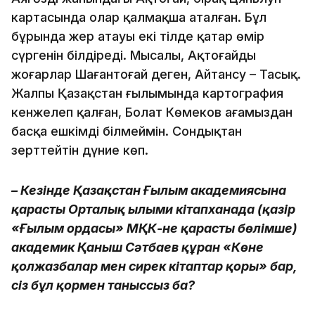
картасында олар қалмақша аталған. Бұл
бұрында жер атауы екі тілде қатар өмір
сүргенін білдіреді. Мысалы, Ақтоғайды
жоңғарлар Шағантоғай деген, Айтансу – Таңсық.
Жалпы Қазақстан ғылымында картография
кенжелеп қалған, Болат Көмеков ағамыздан
басқа ешкімді білмеймін. Сондықтан
зерттейтін дүние көп.
– Кезінде Қазақстан Ғылым академиясына
қарасты Орталық ғылыми кітапханада (қазір
«Ғылым ордасы» МҚК-не қарасты бөлімше)
академик Қаныш Сәтбаев құрған «Көне
қолжазбалар мен сирек кітаптар қоры» бар,
сіз бұл қормен таныссыз ба?