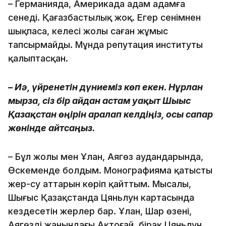
– Германияда, Америкада адам адамға
сенеді. Қағазбастылық жоқ. Егер сенімнен
шықпасаң, келесі жолы саған жұмыс
тапсырмайды. Мұнда репутация институты
қалыптасқан.
– Иә, үйренетін дүниеміз көп екен. Нұрлан
мырза, сіз бір айдан астам уақыт Шығыс
Қазақстан өңірін аралап келдіңіз, осы сапар
жөнінде айтсаңыз.
– Бұл жолы мен Ұлан, Аягөз аудандарында,
Өскеменде болдым. Монографияма қатысты
жер-су аттарын көріп қайттым. Мысалы,
Шығыс Қазақстанда Цяньлун картасында
кездесетін жерлер бар. Ұлан, Шар өзені,
Аягөздің жанындағы Ақтоғай, бірақ Цяньлун