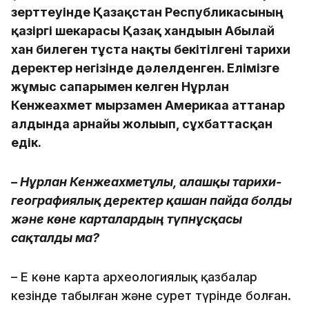
зерттеуінде Қазақстан Республикасының
қазіргі шекарасы Қазақ хандығын Абылай
хан билеген тұста нақты бекітілгені тарихи
деректер негізінде дәлелденген. Елімізге
жұмыс сапарымен келген Нұрлан
Кенжеахмет мырзамен Америкаға аттанар
алдында арнайы жолығып, сұхбаттасқан
едік.
– Нұрлан Кенжеахметұлы, алғашқы тарихи-
географиялық деректер қашан пайда болды
және көне карталардың түпнұсқасы
сақталды ма?
– Ең көне карта археологиялық қазбалар
кезінде табылған және сурет түрінде болған.