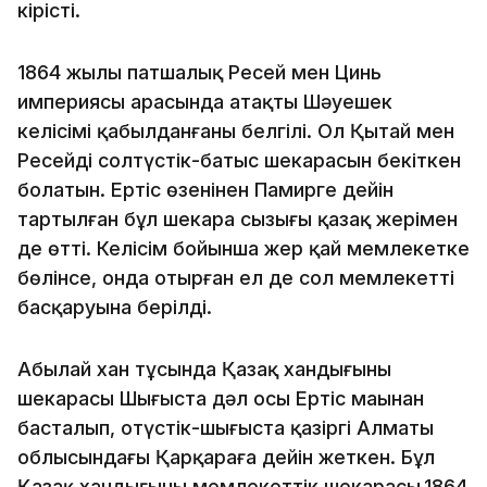
кірісті.
1864 жылы патшалық Ресей мен Цинь
империясы арасында атақты Шәуешек
келісімі қабылданғаны белгілі. Ол Қытай мен
Ресейдің солтүстік-батыс шекарасын бекіткен
болатын. Ертіс өзенінен Памирге дейін
тартылған бұл шекара сызығы қазақ жерімен
де өтті. Келісім бойынша жер қай мемлекетке
бөлінсе, онда отырған ел де сол мемлекеттің
басқаруына берілді.
Абылай хан тұсында Қазақ хан­дығының
шекарасы Шығыста дәл осы Ертіс маңынан
басталып, оңтүстік-шығыста қазіргі Алматы
облысындағы Қарқараға дейін жеткен. Бұл
Қазақ хандығының мемлекеттік шекарасы.1864