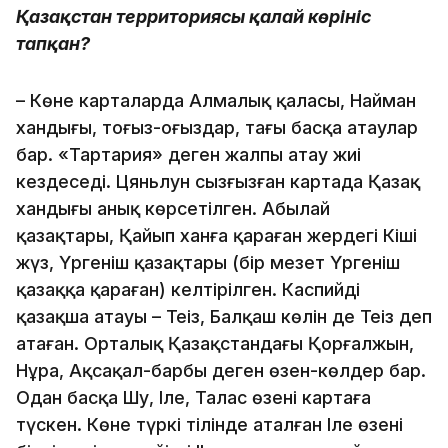
Қазақстан территориясы қалай көрініс
тапқан?
– Көне карталарда Алмалық қаласы, Найман
хандығы, тоғыз-оғыздар, тағы басқа атаулар
бар. «Тартария» деген жалпы атау жиі
кездеседі. Цяньлун сызғызған картада Қазақ
хандығы анық көрсетілген. Абылай
қазақтары, Қайып ханға қараған жердегі Кіші
жүз, Үргеніш қазақтары (бір мезет Үргеніш
қазаққа қараған) келтірілген. Каспийдің
қазақша атауы – Теңіз, Балқаш көлін де Теңіз деп
атаған. Орталық Қазақстандағы Қорғалжын,
Нұра, Ақсақал-барбы деген өзен-көлдер бар.
Одан басқа Шу, Іле, Талас өзені картаға
түскен. Көне түркі тілінде аталған Іле өзені