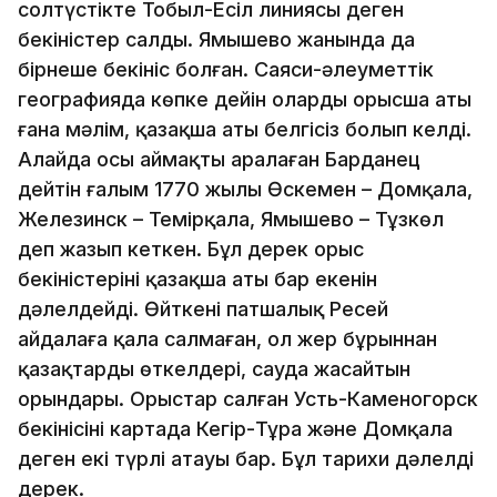
солтүстікте Тобыл-Есіл линиясы деген
бекіністер салды. Ямышево жанында да
бірнеше бекініс болған. Саяси-әлеуметтік
географияда көпке дейін олардың орысша аты
ғана мәлім, қазақша аты белгісіз болып келді.
Алайда осы аймақты аралаған Барданец
дейтін ғалым 1770 жылы Өскемен – Домқала,
Железинск – Темірқала, Ямышево – Тұзкөл
деп жазып кеткен. Бұл дерек орыс
бекіністерінің қазақша аты бар екенін
дәлелдейді. Өйткені патшалық Ресей
айдалаға қала салмаған, ол жер бұрыннан
қазақтардың өткелдері, сауда жасайтын
орындары. Орыстар салған Усть-Каменогорск
бекінісінің картада Кеңгір-Тұра және Домқала
деген екі түрлі атауы бар. Бұл тарихи дәлелді
дерек.