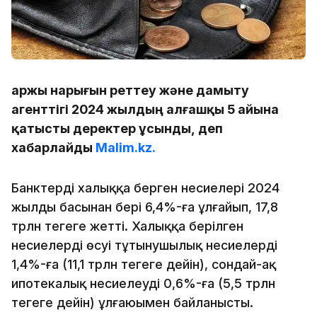
Қаржы нарығын реттеу және дамыту
агенттігі 2024 жылдың алғашқы 5 айына
қатысты деректер ұсынды, деп
хабарлайды
Malim.kz.
Банктердің халыққа берген несиелері 2024
жылдың басынан бері 6,4%-ға ұлғайып, 17,8
трлн теңгеге жетті. Халыққа берілген
несиелердің өсуі тұтынушылық несиелердің
1,4%-ға (11,1 трлн теңгеге дейін), сондай-ақ
ипотекалық несиелеудің 0,6%-ға (5,5 трлн
теңгеге дейін) ұлғаюымен байланысты.