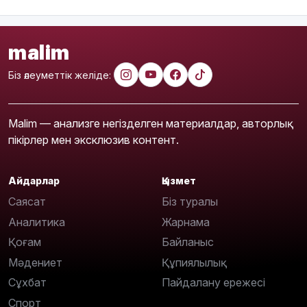
malim
Біз әлеуметтік желіде:
Malim — анализге негізделген материалдар, авторлық
пікірлер мен эксклюзив контент.
Айдарлар
Қызмет
Саясат
Біз туралы
Аналитика
Жарнама
Қоғам
Байланыс
Мәдениет
Құпиялылық
Сұхбат
Пайдалану ережесі
Спорт