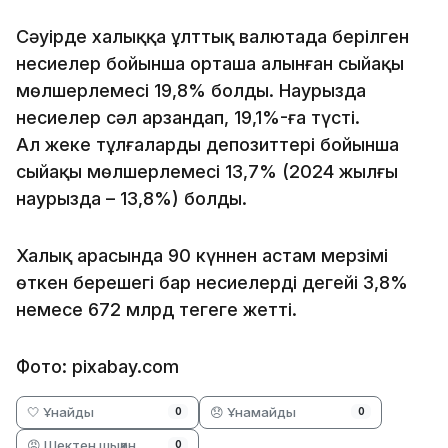
Сәуірде халыққа ұлттық валютада берілген
несиелер бойынша орташа алынған сыйақы
мөлшерлемесі 19,8% болды. Наурызда
несиелер сәл арзандап, 19,1%-ға түсті.
Ал жеке тұлғалардың депозиттері бойынша
сыйақы мөлшерлемесі 13,7% (2024 жылғы
наурызда – 13,8%) болды.
Халық арасында 90 күннен астам мерзімі
өткен берешегі бар несиелердің деңгейі 3,8%
немесе 672 млрд теңгеге жетті.
Фото: pixabay.com
🤍 Ұнайды
😞 Ұнамайды
0
0
😡 Шектен шыққан
0