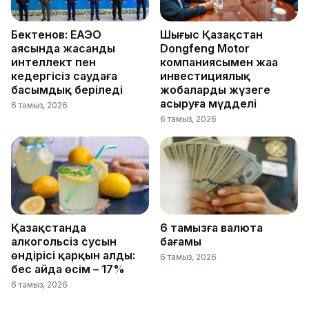
Бектенов: ЕАЭО
Шығыс Қазақстан
аясында жасанды
Dongfeng Motor
интеллект пен
компаниясымен жаңа
кедергісіз саудаға
инвестициялық
басымдық беріледі
жобаларды жүзеге
асыруға мүдделі
6 тамыз, 2026
6 тамыз, 2026
Қазақстанда
6 тамызға валюта
алкогольсіз сусын
бағамы
өндірісі қарқын алды:
6 тамыз, 2026
бес айда өсім – 17%
6 тамыз, 2026