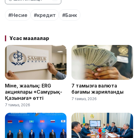
#Несие
#кредит
#Банк
Ұқсас мақалалар
Міне, жаңалық: ERG
7 тамызға валюта
акциялары «Самұрық-
бағамы жарияланды
Қазынаға» өтті
7 тамыз, 2026
7 тамыз, 2026