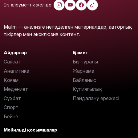
Біз әлеуметтік желіде:
Malim — анализге негізделген материалдар, авторлық
пікірлер мен эксклюзив контент.
Айдарлар
Қызмет
Саясат
Біз туралы
Аналитика
Жарнама
Қоғам
Байланыс
Мәдениет
Құпиялылық
Сұхбат
Пайдалану ережесі
Спорт
Бейне
Мобильді қосымшалар