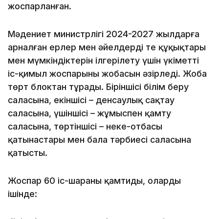
жоспарланған.
Мәдениет министрлігі 2024-2027 жылдарға
арналған ерлер мен әйелдердің тең құқықтары
мен мүмкіндіктерін ілгерілету үшін үкіметтің
іс-қимыл жоспарының жобасын әзірледі. Жоба
төрт блоктан тұрады. Біріншісі білім беру
саласына, екіншісі – денсаулық сақтау
саласына, үшіншісі – жұмыспен қамту
саласына, төртіншісі – неке-отбасы
қатынастары мен бала тәрбиесі саласына
қатысты.
Жоспар 60 іс-шараны қамтиды, олардың
ішінде: