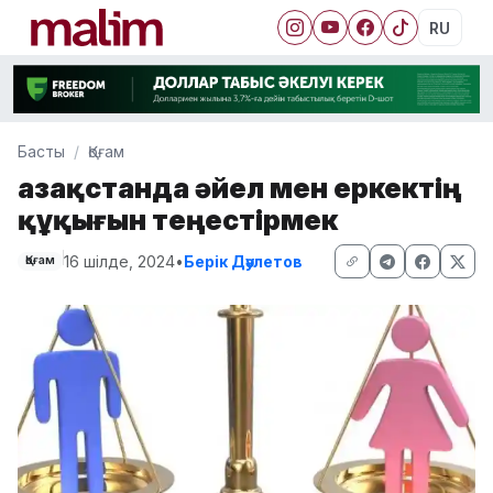
RU
Басты
Қоғам
Қазақстанда әйел мен еркектің
құқығын теңестірмек
16 шілде, 2024
•
Берік Дәулетов
Қоғам