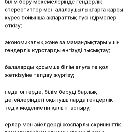
білім беру мекемелерінде гендерлік
стереотиптер мен алалаушылықтарға қарсы
күрес бойынша ақпараттық түсіндірмелер
өткізу;
экономикалық және заң мамандықтары үшін
гендерлік курстарды енгізуді пысықтау;
балалардың қосымша білім алуға тең қол
жеткізуіне талдау жүргізу;
педагогтерде, білім берудің барлық
деңгейлеріндегі оқытушыларда гендерлік
теңдік мәдениетін қалыптастыру;
ерлер мен әйелдердің жоспарлы скринингтік