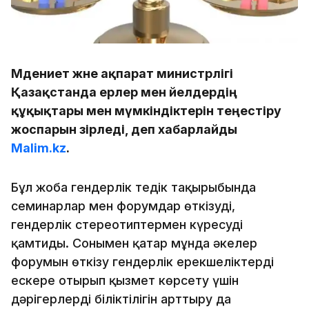
Мәдениет және ақпарат министрлігі
Қазақстанда ерлер мен әйелдердің
құқықтары мен мүмкіндіктерін теңестіру
жоспарын әзірледі, деп хабарлайды
Malim.kz
.
Бұл жоба гендерлік теңдік тақырыбында
семинарлар мен форумдар өткізуді,
гендерлік стереотиптермен күресуді
қамтиды. Сонымен қатар мұнда әкелер
форумын өткізу гендерлік ерекшеліктерді
ескере отырып қызмет көрсету үшін
дәрігерлердің біліктілігін арттыру да