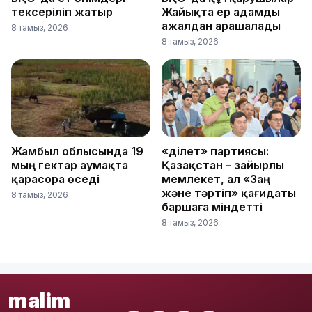
тексеріліп жатыр
Жайықта ер адамды
ажалдан арашалады
8 тамыз, 2026
8 тамыз, 2026
Жамбыл облысында 19
«Әділет» партиясы:
мың гектар аумақта
Қазақстан – зайырлы
қарасора өседі
мемлекет, ал «Заң
және тәртіп» қағидаты
8 тамыз, 2026
баршаға міндетті
8 тамыз, 2026
malim