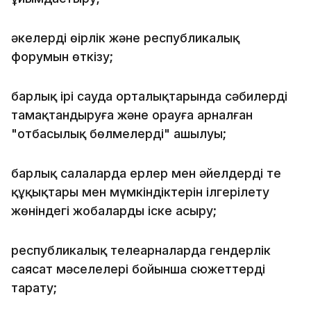
әкелердің өңірлік және республикалық
форумын өткізу;
барлық ірі сауда орталықтарында сәбилерді
тамақтандыруға және орауға арналған
"отбасылық бөлмелердің" ашылуы;
барлық салаларда ерлер мен әйелдердің тең
құқықтары мен мүмкіндіктерін ілгерілету
жөніндегі жобаларды іске асыру;
республикалық телеарналарда гендерлік
саясат мәселелері бойынша сюжеттерді
тарату;