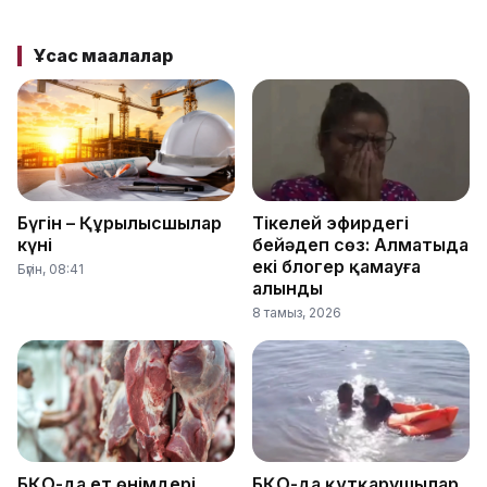
Ұқсас мақалалар
Бүгін – Құрылысшылар
Тікелей эфирдегі
күні
бейәдеп сөз: Алматыда
екі блогер қамауға
Бүгін, 08:41
алынды
8 тамыз, 2026
БҚО-да ет өнімдері
БҚО-да құтқарушылар