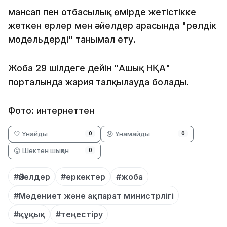
мансап пен отбасылық өмірде жетістікке
жеткен ерлер мен әйелдер арасында "рөлдік
модельдерді" танымал ету.
Жоба 29 шілдеге дейін "Ашық НҚА"
порталында жария талқылауда болады.
Фото: интернеттен
🤍 Ұнайды
😞 Ұнамайды
0
0
😡 Шектен шыққан
0
#Әйелдер
#еркектер
#жоба
#Мәдениет және ақпарат министрлігі
#құқық
#теңестіру