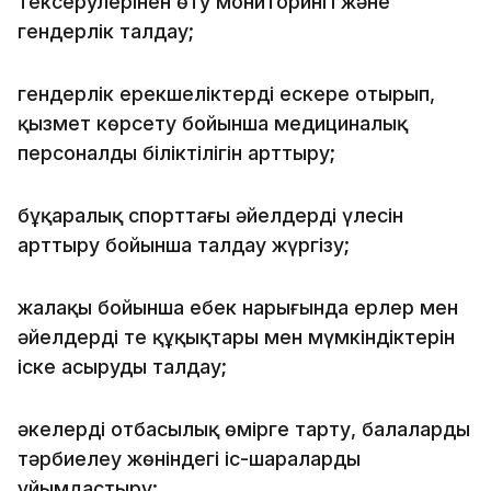
тексерулерінен өту мониторингі және
гендерлік талдау;
гендерлік ерекшеліктерді ескере отырып,
қызмет көрсету бойынша медициналық
персоналдың біліктілігін арттыру;
бұқаралық спорттағы әйелдердің үлесін
арттыру бойынша талдау жүргізу;
жалақы бойынша еңбек нарығында ерлер мен
әйелдердің тең құқықтары мен мүмкіндіктерін
іске асыруды талдау;
әкелерді отбасылық өмірге тарту, балаларды
тәрбиелеу жөніндегі іс-шараларды
ұйымдастыру;