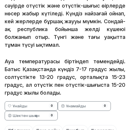
сәуірде оңтүстік және оңтүстік-шығыс өңірлерде
нөсер жаңбыр күтіледі. Күндіз найзағай ойнап,
кей жерлерде бұршақ жаууы мүмкін. Сондай-
ақ республика бойынша желдің күшеюі
болжанып отыр. Түнгі және таңғы уақытта
тұман түсуі ықтимал.
Ауа температурасы біртіндеп төмендейді.
Батыс Қазақстанда күндіз 7-17 градус жылы,
солтүстікте 13-20 градус, орталықта 15-23
градус, ал оңтүстік пен оңтүстік-шығыста 15-20
градус жылы болады.
🤍 Ұнайды
😞 Ұнамайды
0
0
😡 Шектен шыққан
0