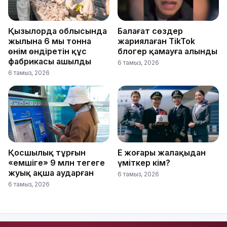
Қызылорда облысында
Балағат сөздер
жылына 6 мың тонна
жариялаған TikTok
өнім өндіретін құс
блогер қамауға алынды
фабрикасы ашылды
6 тамыз, 2026
6 тамыз, 2026
Қосшылық тұрғын
Ең жоғары жалақыдан
«емшіге» 9 млн теңгеге
үміткер кім?
жуық ақша аударған
6 тамыз, 2026
6 тамыз, 2026