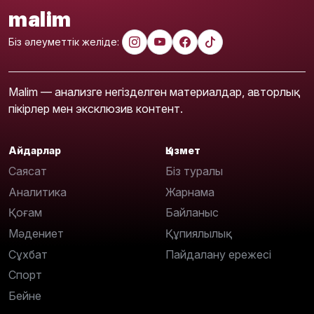
malim
Біз әлеуметтік желіде:
Malim — анализге негізделген материалдар, авторлық
пікірлер мен эксклюзив контент.
Айдарлар
Қызмет
Саясат
Біз туралы
Аналитика
Жарнама
Қоғам
Байланыс
Мәдениет
Құпиялылық
Сұхбат
Пайдалану ережесі
Спорт
Бейне