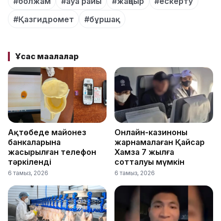
#болжам
#ауа райы
#жаңбыр
#ескерту
#Қазгидромет
#бұршақ
Ұқсас мақалалар
Ақтөбеде майонез
Онлайн-казиноны
банкаларына
жарнамалаған Қайсар
жасырылған телефон
Хамза 7 жылға
тәркіленді
сотталуы мүмкін
6 тамыз, 2026
6 тамыз, 2026