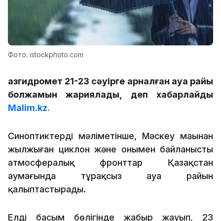
Фото: istockphoto.com
Қазгидромет 21-23 сәуірге арналған ауа райы
болжамын жариялады, деп хабарлайды
Malim.kz.
Синоптиктердің мәліметінше, Мәскеу маңынан
жылжыған циклон және онымен байланысты
атмосфералық фронттар Қазақстан
аумағында тұрақсыз ауа райын
қалыптастырады.
Елдің басым бөлігінде жаңбыр жауып, 23