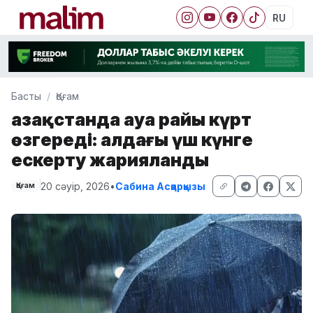
RU
Басты
Қоғам
Қазақстанда ауа райы күрт
өзгереді: алдағы үш күнге
ескерту жарияланды
20 сәуір, 2026
•
Сабина Асқарқызы
Қоғам