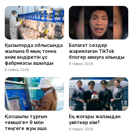
Қызылорда облысында
Балағат сөздер
жылына 6 мың тонна
жариялаған TikTok
өнім өндіретін құс
блогер қамауға алынды
фабрикасы ашылды
6 тамыз, 2026
6 тамыз, 2026
Қосшылық тұрғын
Ең жоғары жалақыдан
«емшіге» 9 млн
үміткер кім?
теңгеге жуық ақша
6 тамыз, 2026