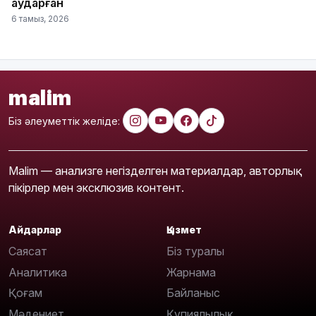
аударған
6 тамыз, 2026
malim
Біз әлеуметтік желіде:
Malim — анализге негізделген материалдар, авторлық
пікірлер мен эксклюзив контент.
Айдарлар
Қызмет
Саясат
Біз туралы
Аналитика
Жарнама
Қоғам
Байланыс
Мәдениет
Құпиялылық