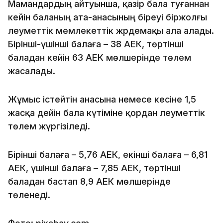
Мамандардың айтуынша, қазір бала туғаннан
кейін баланың ата-анасының біреуі біржолғы
әлеуметтік мемлекеттік жәрдемақы ала алады.
Бірінші-үшінші балаға – 38 АЕК, төртінші
баладан кейін 63 АЕК мөлшерінде төлем
жасалады.
Жұмыс істейтін анасына немесе әкесіне 1,5
жасқа дейін бала күтіміне қордан әлеуметтік
төлем жүргізіледі.
Бірінші балаға – 5,76 АЕК, екінші балаға – 6,81
АЕК, үшінші балаға – 7,85 АЕК, төртінші
баладан бастап 8,9 АЕК мөлшерінде
төленеді.