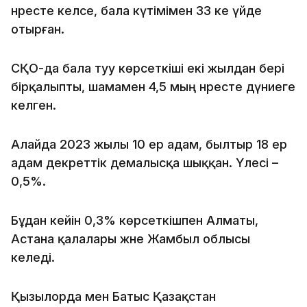
нәресте әкелсе, бала күтімімен 33 әке үйде
отырған.
СҚО-да бала туу көрсеткіші екі жылдан бері
бірқалыпты, шамамен 4,5 мың нәресте дүниеге
келген.
Алайда 2023 жылы 10 ер адам, былтыр 18 ер
адам декреттік демалысқа шыққан. Үлесі –
0,5%.
Бұдан кейін 0,3% көрсеткішпен Алматы,
Астана қалалары және Жамбыл облысы
келеді.
Қызылорда мен Батыс Қазақстан