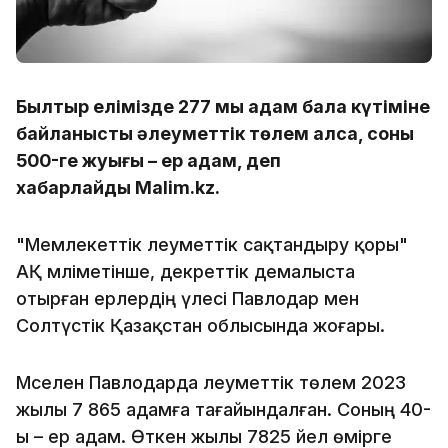
Былтыр елімізде 277 мың адам бала күтіміне
байланысты әлеуметтік төлем алса, соның
500-ге жуығы – ер адам, деп
хабарлайды Malim.kz.
"Мемлекеттік әлеуметтік сақтандыру қоры"
АҚ мәліметінше, декреттік демалыста
отырған ерлердің үлесі Павлодар мен
Солтүстік Қазақстан облысында жоғары.
Мәселен Павлодарда әлеуметтік төлем 2023
жылы 7 865 адамға тағайындалған. Соның 40-
ы – ер адам. Өткен жылы 7825 әйел өмірге