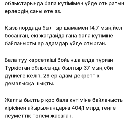
облыстарында бала күтімімен үйде отыратын
ерлердің саны өте аз.
Қызылордада былтыр шамамен 14,7 мың әйел
босанған, екі жағдайда ғана бала күтіміне
байланысты ер адамдар үйде отырған.
Бала туу көрсеткіші бойынша алда тұрған
Түркістан облысында былтыр 37 мың сәби
дүниеге келіп, 29 ер адам декреттік
демалысқа шықты.
Жалпы былтыр қор бала күтіміне байланысты
кірісінен айырылғандарға 404,1 млрд теңге
әлеуметтік төлем жасаған.