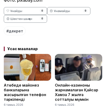
Фото: pixabay.com
🤍 Ұнайды
😞 Ұнамайды
0
0
😡 Шектен шыққан
0
#декрет
Ұқсас мақалалар
Ақтөбеде майонез
Онлайн-казиноны
банкаларына
жарнамалаған Қайсар
жасырылған телефон
Хамза 7 жылға
тәркіленді
сотталуы мүмкін
6 тамыз, 2026
6 тамыз, 2026