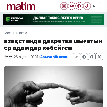
RU
Басты
Қоғам
Қазақстанда декретке шығатын
ер адамдар көбейген
26 ақпан, 2025
•
Арман Қайыпхан
Қоғам