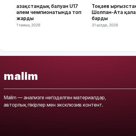
Қазақстандық балуан U17
Тоқаев Қырғызст
әлем чемпионатында топ
Шолпан-Ата қал
жарды
барды
1 тамыз, 2026
31 шілде, 2026
malim
Malim — анализге негізделген материалдар,
авторлық пікірлер мен эксклюзив контент.