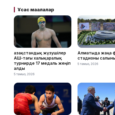
Ұқсас мақалалар
Қазақстандық жүзушілер
Алматыда жаңа 
АҚШ-тағы халықаралық
стадионы салын
турнирде 17 медаль жеңіп
5 тамыз, 2026
алды
5 тамыз, 2026