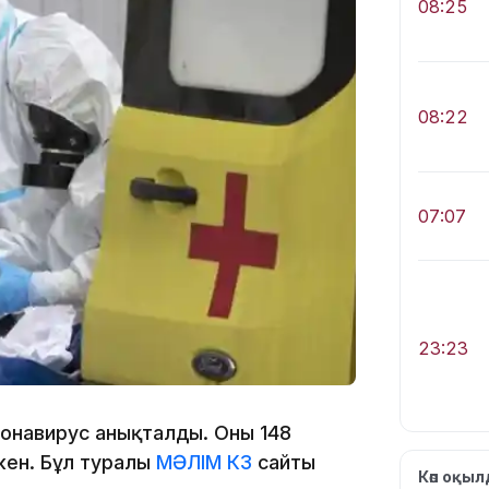
08:25
08:22
07:07
23:23
оронавирус анықталды. Оның 148
кен. Бұл туралы
МӘЛІМ КЗ
сайты
Көп оқы