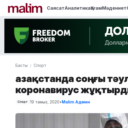
Саясат
Аналитика
Қоғам
Мәдениет
Басты
Спорт
Қазақстанда соңғы тәу
коронавирус жұқтыр
19 тамыз, 2020
•
Malim Админ
Спорт