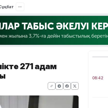
Сұқбат
лікте 271 адам
ды
08:42