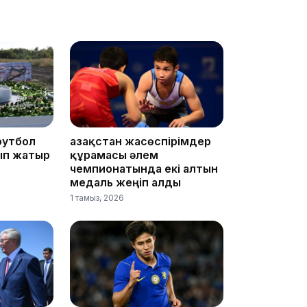
19:36
футбол
Қазақстан жасөспірімдер
ып жатыр
құрамасы әлем
чемпионатында екі алтын
медаль жеңіп алды
19:10
1 тамыз, 2026