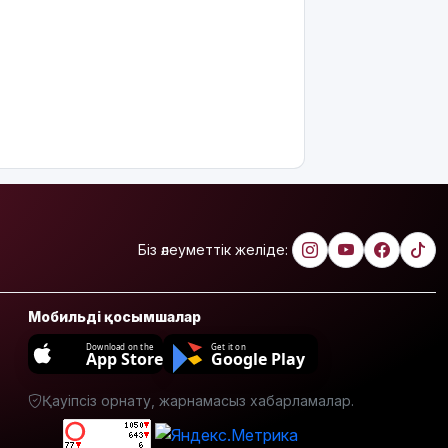
жариялаған
TikTok
блогер
қамауға
алынды
Құтқарушылар
3,5 мың
метр
биіктіктегі
туристерге
көмек
көрсетті
Біз әлеуметтік желіде:
Еңбек
кодексінде
Мобильді қосымшалар
өзгеріс
көп: енді
Download on the
Get it on
App Store
Google Play
жұмысқа
қабылдаудан
Қауіпсіз орнату, жарнамасыз хабарламалар.
бас
тартудың
себебі