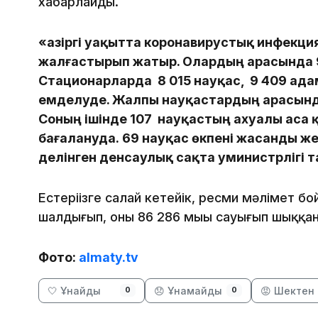
хабарлайды.
«Қазіргі уақытта коронавирустық инфекц
жалғастырып жатыр. Олардың арасында 9
Стационарларда 8 015 науқас, 9 409 ад
емделуде. Жалпы науқастардың арасынд
Соның ішінде 107 науқастың ахуалы аса 
бағалануда. 69 науқас өкпені жасанды ж
делінген денсаулық сақта уминистрлігі 
Естеріңізге салай кетейік, ресми мәлімет б
шалдығып, оның 86 286 мыңы сауығып шыққан.
Фото:
almaty.tv
🤍 Ұнайды
😞 Ұнамайды
😡 Шектен 
0
0