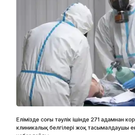
Елімізде соңғы тәулік ішінде 271 адамнан к
клиникалық белгілері жоқ тасымалдаушы е