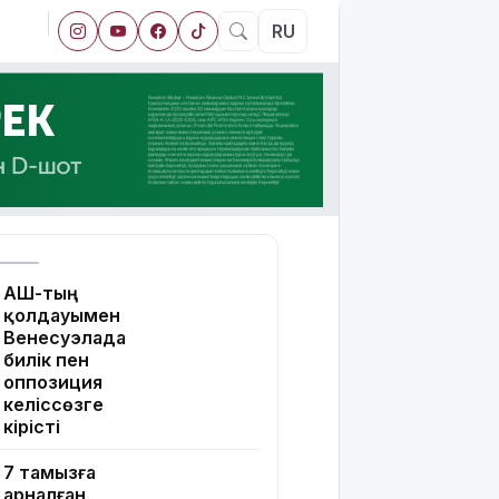
RU
АҚШ-тың
қолдауымен
Венесуэлада
билік пен
оппозиция
келіссөзге
кірісті
7 тамызға
арналған