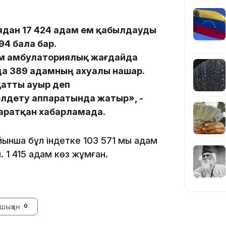
22:45
иядан 17 424 адам ем қабылдауды
4 бала бар.
ам амбулаториялық жағдайда
а 389 адамның ахуалы нашар.
қатты ауыр деп
21:46
елдету аппаратында жатыр», -
таратқан хабарламада.
ойынша бұл індетке 103 571 мың адам
 1 415 адам көз жұмған.
19:46
шыққан
0