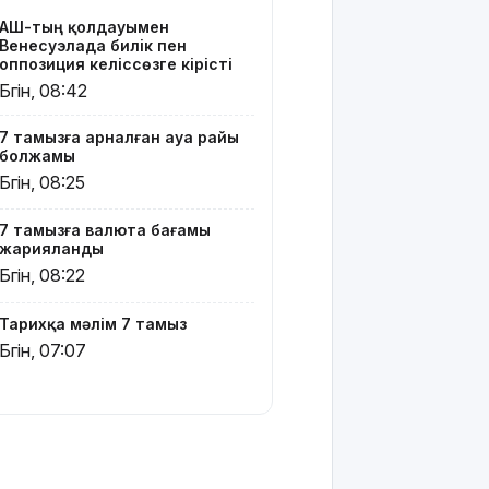
банкаларына
АҚШ-тың қолдауымен
жасырылған
Венесуэлада билік пен
телефон
оппозиция келіссөзге кірісті
тәркіленді
Бүгін, 08:42
Көкшетауда
7 тамызға арналған ауа райы
жас
болжамы
жұбайлардың
Бүгін, 08:25
тойы
қылмыстық
7 тамызға валюта бағамы
іске
жарияланды
ұласты
Бүгін, 08:22
АҚШ-тағы
2028
Тарихқа мәлім 7 тамыз
жылғы
Бүгін, 07:07
сайлау:
Трамп
Вэнске
басымдық
бере
бастады