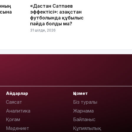
анның
«Дастан Сатпаев
19:09
асына
эффектісі»: Қазақстан
футболында құбылыс
пайда болды ма?
31 шілде, 2026
18:50
Айдарлар
Қызмет
Саясат
Біз туралы
Аналитика
Жарнама
17:33
Қоғам
Байланыс
Мәдениет
Құпиялылық