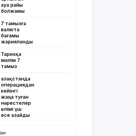
ауа райы
болжамы
7 тамызға
валюта
бағамы
жарияланды
Тарихқа
мәлім 7
тамыз
Қазақстанда
операциядан
кейінгі
жаңа туған
нәрестелер
өлімі үш
есе азайды
Ақтөбеде
лды
майонез