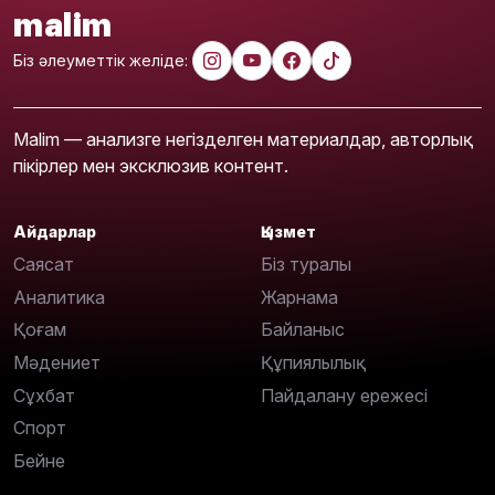
malim
Біз әлеуметтік желіде:
Malim — анализге негізделген материалдар, авторлық
пікірлер мен эксклюзив контент.
Айдарлар
Қызмет
Саясат
Біз туралы
Аналитика
Жарнама
Қоғам
Байланыс
Мәдениет
Құпиялылық
Сұхбат
Пайдалану ережесі
Спорт
Бейне