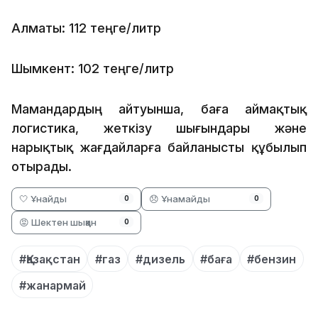
Алматы: 112 теңге/литр
Шымкент: 102 теңге/литр
Мамандардың айтуынша, баға аймақтық
логистика, жеткізу шығындары және
нарықтық жағдайларға байланысты құбылып
отырады.
🤍 Ұнайды
😞 Ұнамайды
0
0
😡 Шектен шыққан
0
#Қазақстан
#газ
#дизель
#баға
#бензин
#жанармай