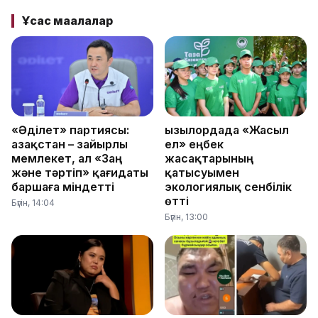
Ұқсас мақалалар
«Әділет» партиясы:
Қызылордада «Жасыл
Қазақстан – зайырлы
ел» еңбек
мемлекет, ал «Заң
жасақтарының
және тәртіп» қағидаты
қатысуымен
баршаға міндетті
экологиялық сенбілік
өтті
Бүгін, 14:04
Бүгін, 13:00