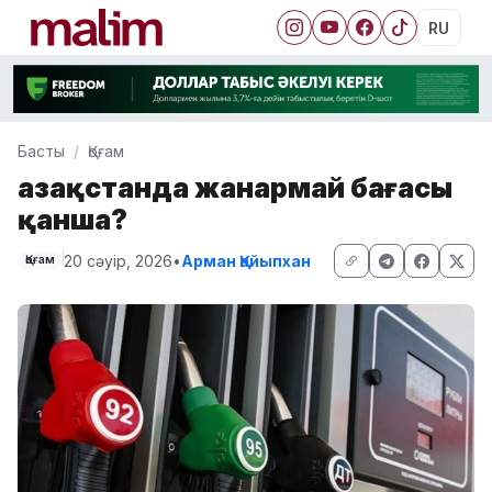
RU
Басты
Қоғам
Қазақстанда жанармай бағасы
қанша?
20 сәуір, 2026
•
Арман Қайыпхан
Қоғам