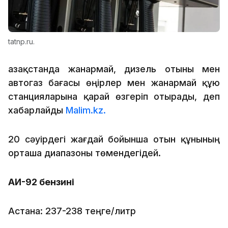
tatnp.ru.
Қазақстанда жанармай, дизель отыны мен
автогаз бағасы өңірлер мен жанармай құю
станцияларына қарай өзгеріп отырады, деп
хабарлайды
Malim.kz.
20 сәуірдегі жағдай бойынша отын құнының
орташа диапазоны төмендегідей.
АИ-92 бензині
Астана: 237-238 теңге/литр