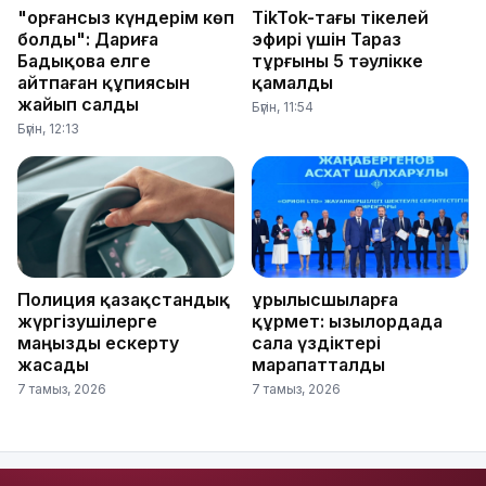
"Қорғансыз күндерім көп
TikTok-тағы тікелей
болды": Дариға
эфирі үшін Тараз
Бадықова елге
тұрғыны 5 тәулікке
айтпаған құпиясын
қамалды
жайып салды
Бүгін, 11:54
Бүгін, 12:13
Полиция қазақстандық
Құрылысшыларға
жүргізушілерге
құрмет: Қызылордада
маңызды ескерту
сала үздіктері
жасады
марапатталды
7 тамыз, 2026
7 тамыз, 2026