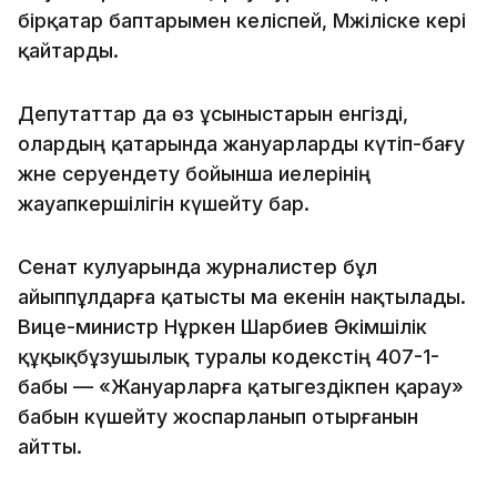
бірқатар баптарымен келіспей, Мәжіліске кері
қайтарды.
Депутаттар да өз ұсыныстарын енгізді,
олардың қатарында жануарларды күтіп-бағу
және серуендету бойынша иелерінің
жауапкершілігін күшейту бар.
Сенат кулуарында журналистер бұл
айыппұлдарға қатысты ма екенін нақтылады.
Вице-министр Нұркен Шарбиев Әкімшілік
құқықбұзушылық туралы кодекстің 407-1-
бабы — «Жануарларға қатыгездікпен қарау»
бабын күшейту жоспарланып отырғанын
айтты.