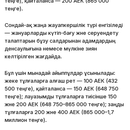
теңге), қайталанса — 200 АЕК (865 000
теңге).
Сондай-ақ жаңа жауапкершілік түрі енгізіледі
— жануарларды күтіп-бағу және серуендету
талаптарын бұзу салдарынан адамдардың
денсаулығына немесе мүлкіне зиян
келтірілген жағдайда.
Бұл үшін мынадай айыппұлдар ұсынылады:
жеке тұлғаларға алғаш рет — 100 АЕК (432
500 теңге), қайталанса — 150 АЕК (648 750
теңге); лауазымды тұлғаларға тиісінше 150
және 200 АЕК (648 750–865 000 теңге); заңды
тұлғаларға 200 және 400 АЕК (865 000–1,7
миллион теңге).