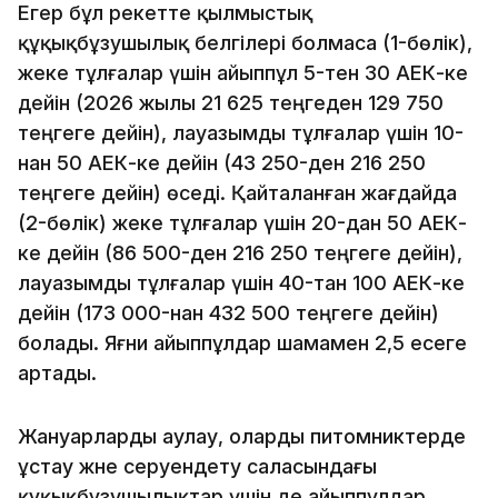
Егер бұл әрекетте қылмыстық
құқықбұзушылық белгілері болмаса (1-бөлік),
жеке тұлғалар үшін айыппұл 5-тен 30 АЕК-ке
дейін (2026 жылы 21 625 теңгеден 129 750
теңгеге дейін), лауазымды тұлғалар үшін 10-
нан 50 АЕК-ке дейін (43 250-ден 216 250
теңгеге дейін) өседі. Қайталанған жағдайда
(2-бөлік) жеке тұлғалар үшін 20-дан 50 АЕК-
ке дейін (86 500-ден 216 250 теңгеге дейін),
лауазымды тұлғалар үшін 40-тан 100 АЕК-ке
дейін (173 000-нан 432 500 теңгеге дейін)
болады. Яғни айыппұлдар шамамен 2,5 есеге
артады.
Жануарларды аулау, оларды питомниктерде
ұстау және серуендету саласындағы
құқықбұзушылықтар үшін де айыппұлдар