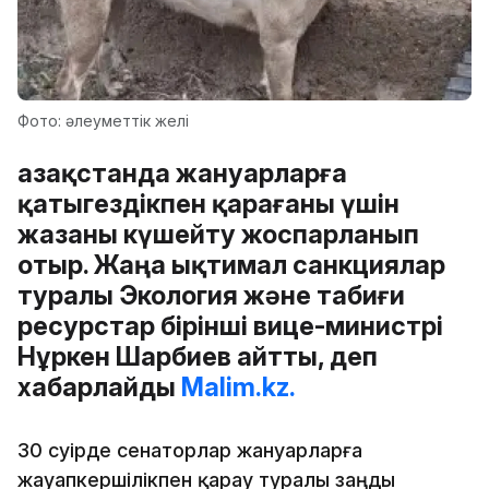
Фото: әлеуметтік желі
Қазақстанда жануарларға
қатыгездікпен қарағаны үшін
жазаны күшейту жоспарланып
отыр. Жаңа ықтимал санкциялар
туралы Экология және табиғи
ресурстар бірінші вице-министрі
Нұркен Шарбиев айтты, деп
хабарлайды
Malim.kz.
30 сәуірде сенаторлар жануарларға
жауапкершілікпен қарау туралы заңды