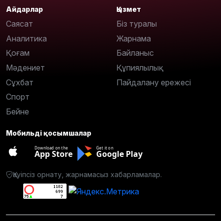
Айдарлар
Қызмет
Саясат
Біз туралы
Аналитика
Жарнама
Қоғам
Байланыс
Мәдениет
Құпиялылық
Сұхбат
Пайдалану ережесі
Спорт
Бейне
Мобильді қосымшалар
Download on the
Get it on
App Store
Google Play
Қауіпсіз орнату, жарнамасыз хабарламалар.