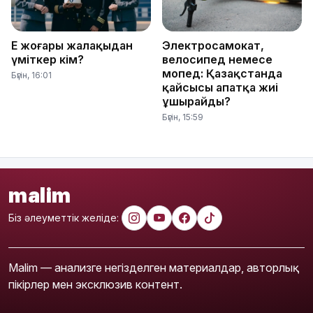
Ең жоғары жалақыдан
Электросамокат,
үміткер кім?
велосипед немесе
мопед: Қазақстанда
Бүгін, 16:01
қайсысы апатқа жиі
ұшырайды?
Бүгін, 15:59
malim
Біз әлеуметтік желіде:
Malim — анализге негізделген материалдар, авторлық
пікірлер мен эксклюзив контент.