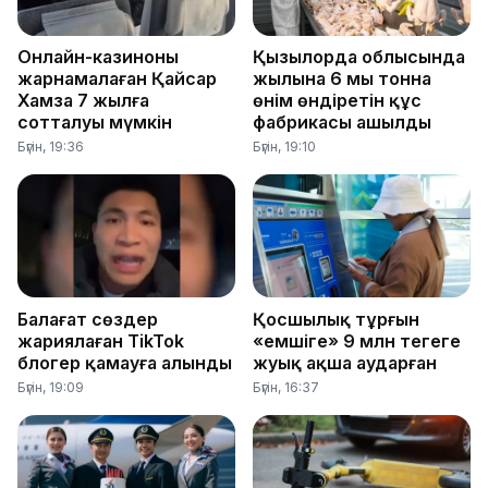
Онлайн-казиноны
Қызылорда облысында
жарнамалаған Қайсар
жылына 6 мың тонна
Хамза 7 жылға
өнім өндіретін құс
сотталуы мүмкін
фабрикасы ашылды
Бүгін, 19:36
Бүгін, 19:10
Балағат сөздер
Қосшылық тұрғын
жариялаған TikTok
«емшіге» 9 млн теңгеге
блогер қамауға алынды
жуық ақша аударған
Бүгін, 19:09
Бүгін, 16:37