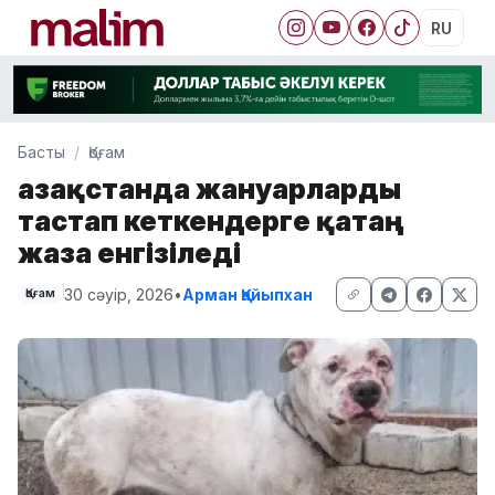
RU
Басты
Қоғам
Қазақстанда жануарларды
тастап кеткендерге қатаң
жаза енгізіледі
30 сәуір, 2026
•
Арман Қайыпхан
Қоғам