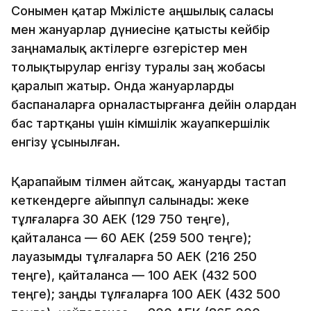
Сонымен қатар Мәжілісте аңшылық саласы
мен жануарлар дүниесіне қатысты кейбір
заңнамалық актілерге өзгерістер мен
толықтырулар енгізу туралы заң жобасы
қаралып жатыр. Онда жануарларды
баспаналарға орналастырғанға дейін олардан
бас тартқаны үшін әкімшілік жауапкершілік
енгізу ұсынылған.
Қарапайым тілмен айтсақ, жануарды тастап
кеткендерге айыппұл салынады: жеке
тұлғаларға 30 АЕК (129 750 теңге),
қайталанса — 60 АЕК (259 500 теңге);
лауазымды тұлғаларға 50 АЕК (216 250
теңге), қайталанса — 100 АЕК (432 500
теңге); заңды тұлғаларға 100 АЕК (432 500