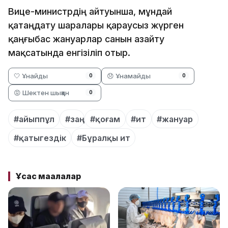
Вице-министрдің айтуынша, мұндай
қатаңдату шаралары қараусыз жүрген
қаңғыбас жануарлар санын азайту
мақсатында енгізіліп отыр.
🤍 Ұнайды
😞 Ұнамайды
0
0
😡 Шектен шыққан
0
#айыппұл
#заң
#қоғам
#ит
#жануар
#қатыгездік
#Бұралқы ит
Ұқсас мақалалар