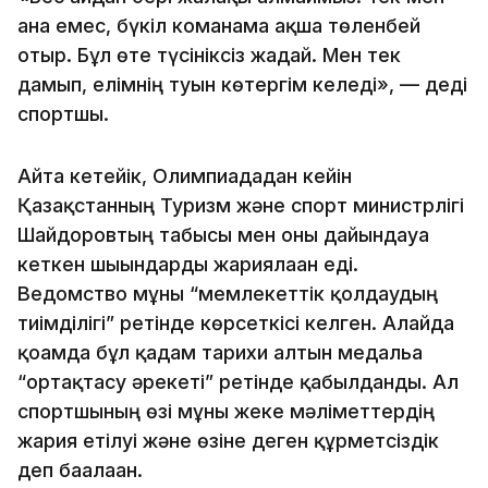
ғана емес, бүкіл команама ақша төленбей
отыр. Бұл өте түсініксіз жағдай. Мен тек
дамып, елімнің туын көтергім келеді», — деді
спортшы.
Айта кетейік, Олимпиададан кейін
Қазақстанның Туризм және спорт министрлігі
Шайдоровтың табысы мен оны дайындауға
кеткен шығындарды жариялаған еді.
Ведомство мұны “мемлекеттік қолдаудың
тиімділігі” ретінде көрсеткісі келген. Алайда
қоғамда бұл қадам тарихи алтын медальға
“ортақтасу әрекеті” ретінде қабылданды. Ал
спортшының өзі мұны жеке мәліметтердің
жария етілуі және өзіне деген құрметсіздік
деп бағалаған.