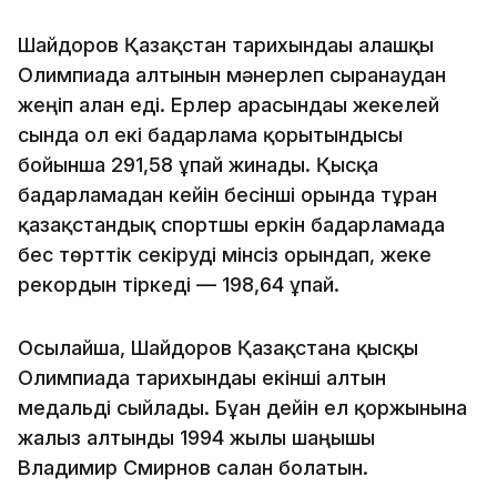
Шайдоров Қазақстан тарихындағы алғашқы
Олимпиада алтынын мәнерлеп сырғанаудан
жеңіп алған еді. Ерлер арасындағы жекелей
сында ол екі бағдарлама қорытындысы
бойынша 291,58 ұпай жинады. Қысқа
бағдарламадан кейін бесінші орында тұрған
қазақстандық спортшы еркін бағдарламада
бес төрттік секіруді мінсіз орындап, жеке
рекордын тіркеді — 198,64 ұпай.
Осылайша, Шайдоров Қазақстанға қысқы
Олимпиада тарихындағы екінші алтын
медальді сыйлады. Бұған дейін ел қоржынына
жалғыз алтынды 1994 жылы шаңғышы
Владимир Смирнов салған болатын.