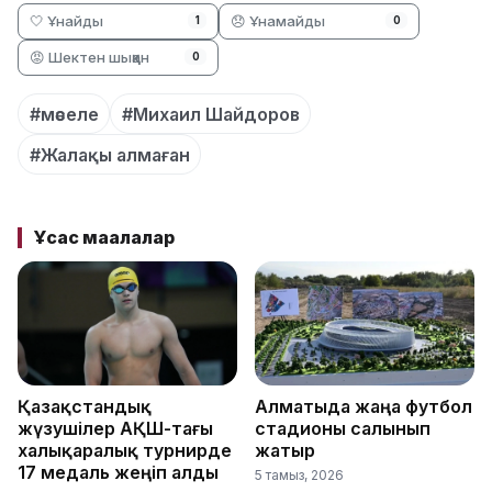
🤍 Ұнайды
😞 Ұнамайды
1
0
😡 Шектен шыққан
0
#мәселе
#Михаил Шайдоров
#Жалақы алмаған
Ұқсас мақалалар
Қазақстандық
Алматыда жаңа футбол
жүзушілер АҚШ-тағы
стадионы салынып
халықаралық турнирде
жатыр
17 медаль жеңіп алды
5 тамыз, 2026