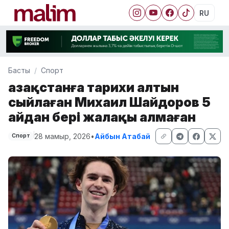
RU
Басты
Спорт
Қазақстанға тарихи алтын
сыйлаған Михаил Шайдоров 5
айдан бері жалақы алмаған
28 мамыр, 2026
•
Айбын Атабай
Спорт