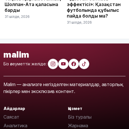
Шолпан-Ата қаласына
эффектісі»: Қазақстан
барды
футболында құбылыс
пайда болды ма?
31 шілде, 2026
31 шілде, 2026
malim
Біз әлеуметтік желіде:
Malim — анализге негізделген материалдар, авторлық
пікірлер мен эксклюзив контент.
Айдарлар
Қызмет
Саясат
Біз туралы
Аналитика
Жарнама