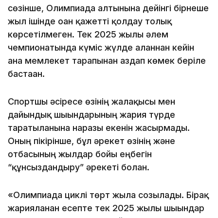
сөзінше, Олимпиада алтынына дейінгі бірнеше
жыл ішінде оған қажетті қолдау толық
көрсетілмеген. Тек 2025 жылы әлем
чемпионатында күміс жүлде алғаннан кейін
ғана мемлекет тарапынан аздап көмек беріле
бастаған.
Спортшы әсіресе өзінің жалақысы мен
дайындық шығындарының жария түрде
таратылғанына наразы екенін жасырмады.
Оның пікірінше, бұл әрекет өзінің және
отбасының жылдар бойғы еңбегін
“құнсыздандыру” әрекеті болған.
«Олимпиада циклі төрт жылға созылады. Бірақ
жарияланған есепте тек 2025 жылғы шығындар