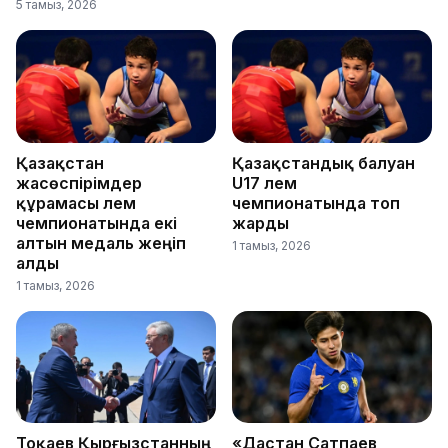
5 тамыз, 2026
Қазақстан
Қазақстандық балуан
жасөспірімдер
U17 әлем
құрамасы әлем
чемпионатында топ
чемпионатында екі
жарды
алтын медаль жеңіп
1 тамыз, 2026
алды
1 тамыз, 2026
Тоқаев Қырғызстанның
«Дастан Сатпаев