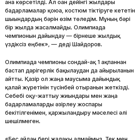
ғана көрсетілді. Ал оған дейінгі жылдары
бағдарламалар қоюға, костюм тіктіруге кететін
шығындардың бәрін өзім төледім. Мұның бәрі
бір жылда жасалмайды. Олимпиада
чемпионын дайындау — бірнеше жылдық
үздіксіз еңбек», — деді Шайдоров.
Олимпиада чемпионы сондай-ақ 1 ақпаннан
бастап дәрігерлік бақылаудан да айырылғанын
айтты. Қазір ол жаңа маусымға дайындық
қалай жүретінін түсінбей отырғанын жеткізді.
Себебі оқу-жаттығу жиындары мен жаңа
бағдарламаларды әзірлеу жоспары
бекітілгенімен, қаржыландыру мәселесі әлі
шешілмеген.
«Бес айдан бері жалақы алмаймыз. Тек мен