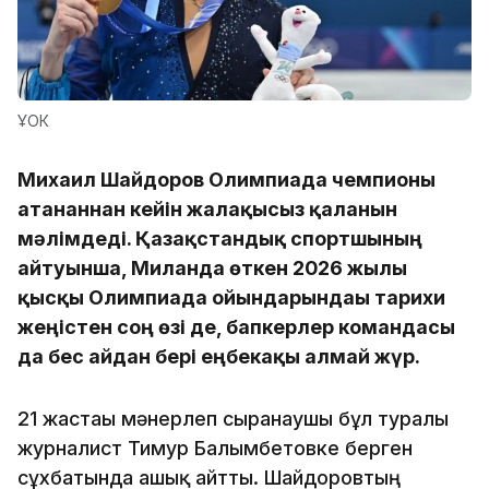
ҰОК
Михаил Шайдоров Олимпиада чемпионы
атанғаннан кейін жалақысыз қалғанын
мәлімдеді. Қазақстандық спортшының
айтуынша, Миланда өткен 2026 жылғы
қысқы Олимпиада ойындарындағы тарихи
жеңістен соң өзі де, бапкерлер командасы
да бес айдан бері еңбекақы алмай жүр.
21 жастағы мәнерлеп сырғанаушы бұл туралы
журналист Тимур Балымбетовке берген
сұхбатында ашық айтты. Шайдоровтың