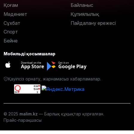
Қоғам
Байланыс
Мәдениет
Құпиялылық
Сұхбат
Пайдалану ережесі
Спорт
Бейне
Мобильді қосымшалар
Download on the
Get it on
App Store
Google Play
Қауіпсіз орнату, жарнамасыз хабарламалар.
© 2025
malim.kz
— Барлық құқықтар қорғалған.
Прайс-парақшасы