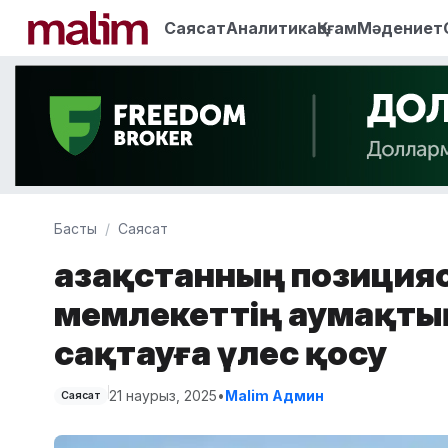
Саясат
Аналитика
Қоғам
Мәдениет
Басты
Саясат
Қазақстанның позицияс
мемлекеттің аумақты
сақтауға үлес қосу
21 наурыз, 2025
•
Malim Админ
Саясат