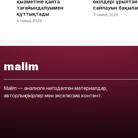
қызметіне қайта
өкілдері Құрылтай
тағайындалуымен
сайлауын бақыл
құттықтады
3 тамыз, 2026
4 тамыз, 2026
malim
Malim — анализге негізделген материалдар,
авторлық пікірлер мен эксклюзив контент.