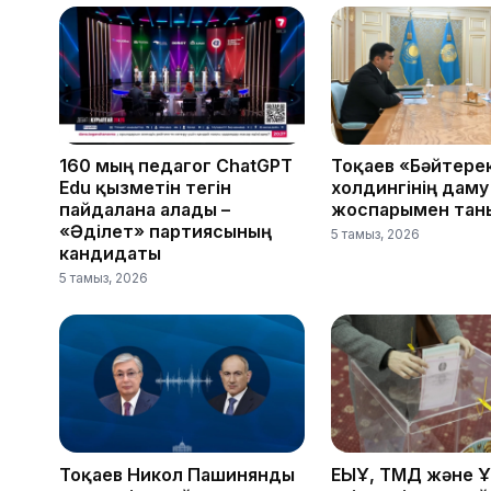
160 мың педагог ChatGPT
Тоқаев «Бәйтере
Edu қызметін тегін
холдингінің даму
пайдалана алады –
жоспарымен тан
«Әділет» партиясының
5 тамыз, 2026
кандидаты
5 тамыз, 2026
Тоқаев Никол Пашинянды
ЕҚЫҰ, ТМД және 