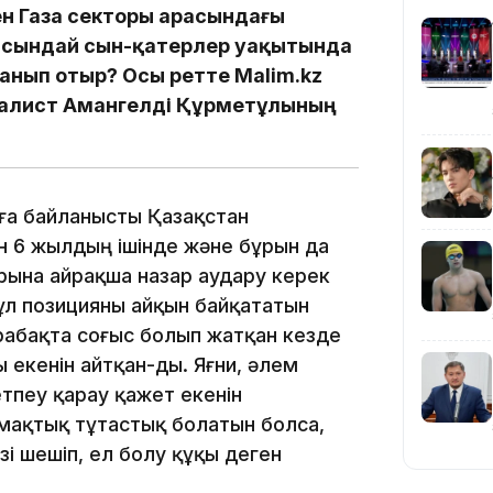
н Газа секторы арасындағы
 Осындай сын-қатерлер уақытында
анып отыр? Осы ретте Malim.kz
налист Амангелді Құрметұлының
20:16
рға байланысты Қазақстан
ан 6 жылдың ішінде және бұрын да
ына айрақша назар аудару керек
бұл позицияны айқын байқататын
рабақта соғыс болып жатқан кезде
 екенін айтқан-ды. Яғни, әлем
етпеу қарау қажет екенін
19:21
 аумақтық тұтастық болатын болса,
зі шешіп, ел болу құқы деген