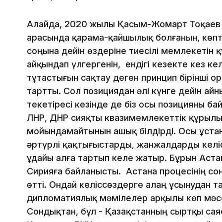
Алайда, 2020 жылы Қасым-Жомарт Тоқаев б
арасында қарама-қайшылық болғанын, көпт
соңына дейін өздеріне тиесілі мемлекетін 
айқындап үлгергенін, ендігі кезекте кез к
тұтастығын сақтау деген принцип бірінші о
тартты. Сол позициядан әлі күнге дейін ай
текетіресі кезінде де біз осы позицияны ба
ЛНР, ДНР сияқты квазимемлекеттік құрыл
мойындамайтынын ашық білдірді. Осы ұста
әртүрлі қақтығыстарды, жанжалдарды келі
ұдайы алға тартып келе жатыр. Бұрын Аста
Сирияға байланысты. Астана процесінің с
өтті. Ондай келіссөздерге алаң ұсынудан т
дипломатиялық мәмілелер арқылы көп мәс
Сондықтан, бұл - Қазақстанның сыртқы сая