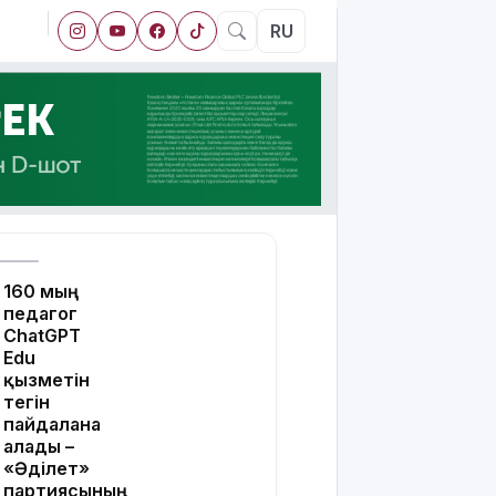
RU
160 мың
педагог
ChatGPT
Edu
қызметін
тегін
пайдалана
алады –
«Әділет»
партиясының