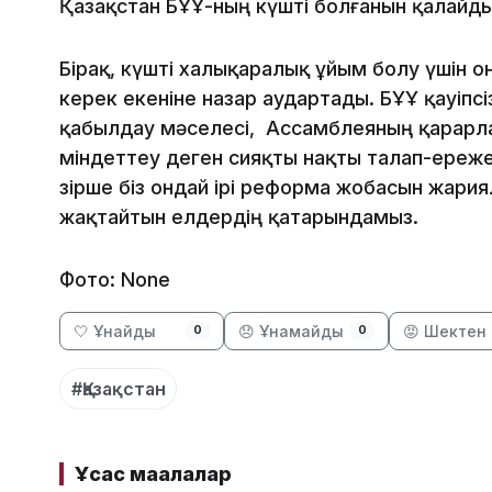
Қазақстан БҰҰ-ның күшті болғанын қалайд
Бірақ, күшті халықаралық ұйым болу үшін
керек екеніне назар аудартады. БҰҰ қауіпс
қабылдау мәселесі, Ассамблеяның қарарл
міндеттеу деген сияқты нақты талап-ереже
Әзірше біз ондай ірі реформа жобасын жари
жақтайтын елдердің қатарындамыз.
Фото: None
🤍 Ұнайды
😞 Ұнамайды
😡 Шектен 
0
0
#Қазақстан
Ұқсас мақалалар