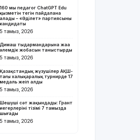
тізімі 7
160 мың педагог ChatGPT Edu
тамызда
қызметін тегін пайдалана
шығады
алады – «Әділет» партиясының
кандидаты
2 млрд
5 тамыз, 2026
теңгенің
несиелік
Димаш тыңдармандарына жаңа
алаяқтығы:
әлемдік жобасын таныстырды
21 адамға
5 тамыз, 2026
түрме
жазасы
Қазақстандық жүзушілер АҚШ-
кесілді
тағы халықаралық турнирде 17
медаль жеңіп алды
Білім беру
5 тамыз, 2026
ұйымдарының
жаңа оқу
Шешуші сәт жақындады: Грант
жылы мен
иегерлерінің тізімі 7 тамызда
жылыту
шығады
маусымына
5 тамыз, 2026
дайындығы
ШҚО әкімінің
жіті