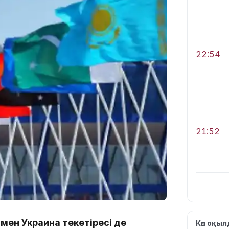
22:54
21:52
21:30
 мен Украина текетіресі де
Көп оқы