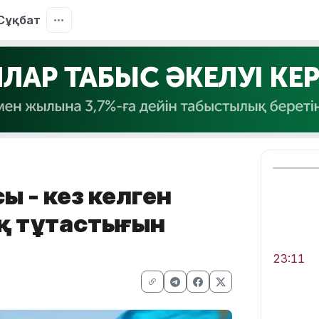
Сұқбат
ы - кез келген
қ тұтастығын
23:11