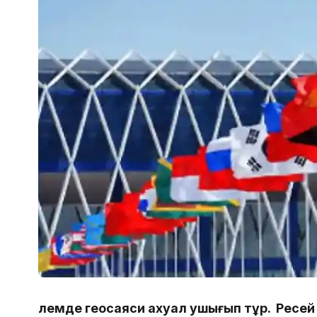
Әлемде геосаяси ахуал ушығып тұр. Ресей