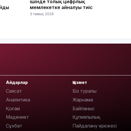
ішінде толық цифрлық
айды
мемлекетке айналуы тиіс
3 тамыз, 2026
16:45
16:32
Айдарлар
Қызмет
Саясат
Біз туралы
Аналитика
Жарнама
Қоғам
Байланыс
Мәдениет
Құпиялылық
Сұхбат
Пайдалану ережесі
16:01