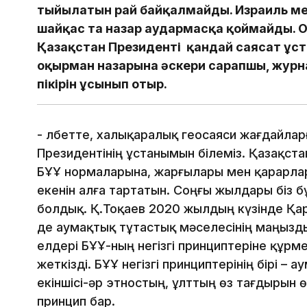
тыйылатын рай байқалмайды. Израиль ме
шайқас та назар аудармасқа қоймайды.
Қазақстан Президенті қандай саясат ұст
оқырман назарына әскери сарапшы, жур
пікірін ұсынып отыр.
- Әлбетте, халықаралық геосаяси жағдайла
Президентінің ұстанымын білеміз. Қазақст
БҰҰ нормаларына, жарғылары мен қарарлар
екенін алға тартатын. Соңғы жылдары біз 
болдық. Қ.Тоқаев 2020 жылдың күзінде Қа
де аумақтық тұтастық мәселесінің маңызды
елдері БҰҰ-ның негізгі принциптеріне құрм
жеткізді. БҰҰ негізгі принциптерінің бірі –
екіншісі-әр этностың, ұлттың өз тағдырын ө
принцип бар.