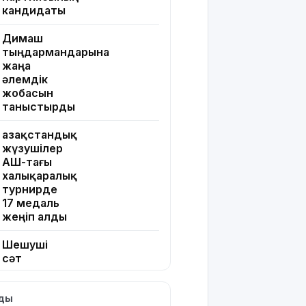
кандидаты
Димаш
тыңдармандарына
жаңа
әлемдік
жобасын
таныстырды
Қазақстандық
жүзушілер
АҚШ-тағы
халықаралық
турнирде
17 медаль
жеңіп алды
Шешуші
сәт
жақындады:
Грант
лды
иегерлерінің