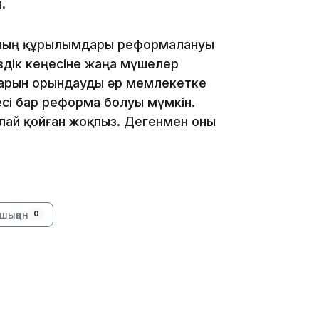
ы.
 оның құрылымдары реформалануы
іздік кеңесіне жаңа мүшелер
арын орындауды әр мемлекетке
18:25
сі бар реформа болуы мүмкін.
ялай қойған жоқпыз. Дегенмен оны
шыққан
0
18:10