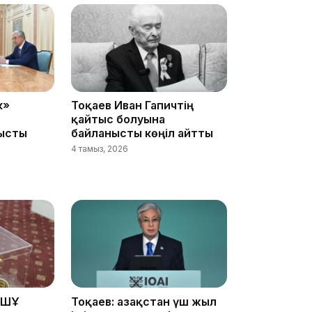
18:00
к»
Тоқаев Иван Гапичтің
қайтыс болуына
ысты
байланысты көңіл айтты
17:47
4 тамыз, 2026
17:30
ҰҚШҰ
Тоқаев: Қазақстан үш жыл
17:21