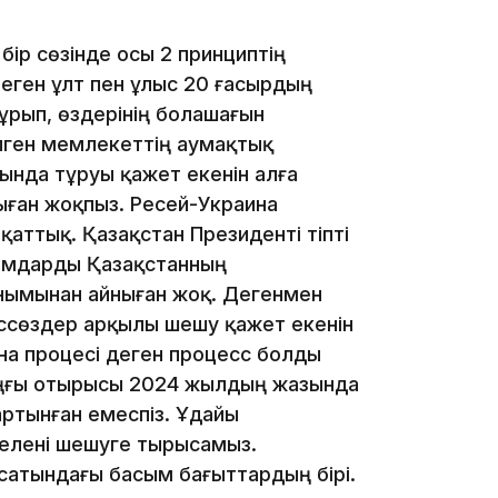
ір сөзінде осы 2 принциптің
еген ұлт пен ұлыс 20 ғасырдың
құрып, өздерінің болашағын
18:41
елген мемлекеттің аумақтық
рында тұруы қажет екенін алға
ныған жоқпыз. Ресей-Украина
йқаттық. Қазақстан Президенті тіпті
ымдарды Қазақстанның
нымынан айныған жоқ. Дегенмен
18:40
ссөздер арқылы шешу қажет екенін
на процесі деген процесс болды
оңғы отырысы 2024 жылдың жазында
артынған емеспіз. Ұдайы
елені шешуге тырысамыз.
18:35
сатындағы басым бағыттардың бірі.