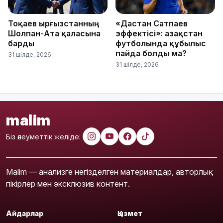
Тоқаев Қырғызстанның
«Дастан Сатпаев
Шолпан-Ата қаласына
эффектісі»: Қазақстан
барды
футболында құбылыс
пайда болды ма?
31 шілде, 2026
31 шілде, 2026
malim
Біз әлеуметтік желіде:
Malim — анализге негізделген материалдар, авторлық
пікірлер мен эксклюзив контент.
Айдарлар
Қызмет