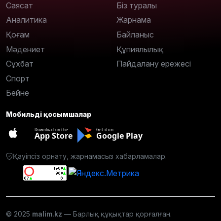
Саясат
Біз туралы
Аналитика
Жарнама
Қоғам
Байланыс
Мәдениет
Құпиялылық
Сұхбат
Пайдалану ережесі
Спорт
Бейне
Мобильді қосымшалар
Download on the
Get it on
App Store
Google Play
Қауіпсіз орнату, жарнамасыз хабарламалар.
© 2025
malim.kz
— Барлық құқықтар қорғалған.