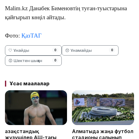
Malim.kz Данабек Бименовтің туған-туыстарына
қайғырып көңіл айтады.
Фото:
ҚазТАГ
🤍 Ұнайды
😞 Ұнамайды
0
0
😡 Шектен шыққан
0
Ұқсас мақалалар
Қазақстандық
Алматыда жаңа футбол
жүзушілер АҚШ-тағы
стадионы салынып