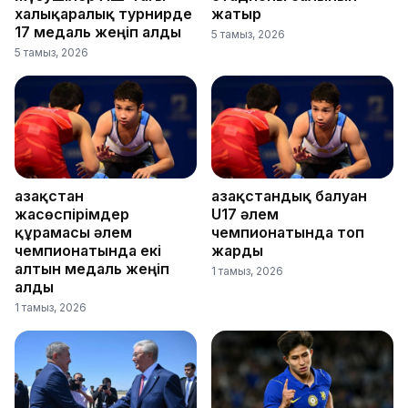
халықаралық турнирде
жатыр
17 медаль жеңіп алды
5 тамыз, 2026
5 тамыз, 2026
Қазақстан
Қазақстандық балуан
жасөспірімдер
U17 әлем
құрамасы әлем
чемпионатында топ
чемпионатында екі
жарды
алтын медаль жеңіп
1 тамыз, 2026
алды
1 тамыз, 2026