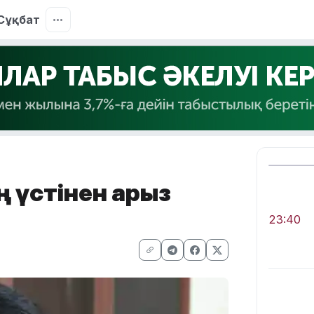
Сұқбат
ің үстінен арыз
23:40