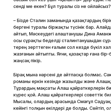
сенді ме екен? Бұл туралы сіз не ойлайсыз?
– Бізде Сталин заманында қазақтардың бірін-
бергені туралы біржақты түсінік бар. Алайда
айтып, Мәскеудегі алаштанушы Дина Аманжо
осы сұрақты беделді сталинтанушыдан сұр
терең зерттеген ғалым сол кезде бүкіл халы
жазғанын айтыпты. Яғни, қазақтар ғана бір-
жаңсақ пікір.
Бірақ мына нәрсені де айтпасқа болмас. Сә
романы еркін кезінде жазылды және Алашқ
Тұрардың мақсаты Алаш қайраткерлерін би
күрес қой. Алаш қайраткерлері советтік бил
Мысалы, олардың арасында Смағұл Сәдуақа
кейінгі толқын өкілдері де болды. Сөйтіп, о