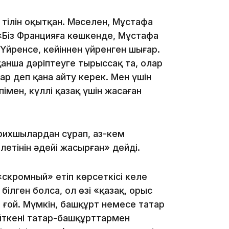
15:33
 тілін оқытқан. Мәселен, Мұстафа
 «Біз Францияға көшкенде, Мұстафа
Үйренсе, кейіннен үйренген шығар.
қанша дәріптеуге тырыссақ та, олар
15:04
ар деп қана айту керек. Мен үшін
імен, күллі қазақ үшін жасаған
арихшылардан сұрап, аз-кем
14:10
ілетінін әдейі жасырған» дейді.
«скромный» етіп көрсеткісі келе
ілген болса, ол өзі «қазақ, орыс
 ғой. Мүмкін, башқұрт немесе татар
 өйткені татар-башқұрттармен