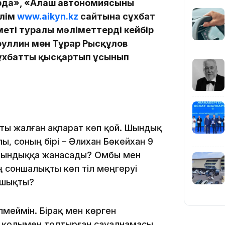
рда», «Алаш автономиясының
лім
www.aikyn.kz
сайтына сұхбат
еті туралы мәліметтердің кейбір
19:39
фуллин мен Тұрар Рысқұлов
 Сұхбатты қысқартып ұсынып
18:45
сты жалған ақпарат көп қой. Шындық
ы, соның бірі – Әлихан Бөкейхан 9
ы шындыққа жанасады? Омбы мен
 соншалықты көп тіл меңгеруі
 шықты?
17:34
лмеймін. Бірақ мен көрген
з қолымен толтырған сауалнамасы.