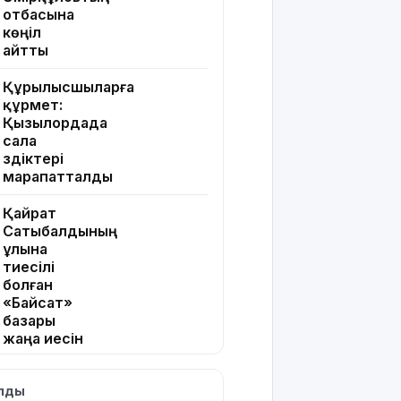
отбасына
көңіл
айтты
Құрылысшыларға
құрмет:
Қызылордада
сала
үздіктері
марапатталды
Қайрат
Сатыбалдының
ұлына
тиесілі
болған
«Байсат»
базары
жаңа иесін
тапты
ылды
Қарағандада