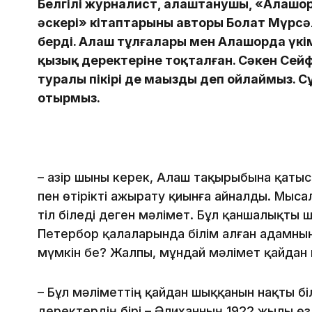
Белгілі журналист, алаштанушы, «Алашо
әскері» кітаптарының авторы Болат Мүрсә
берді. Алаш тұлғалары мен Алашорда үкім
қызық деректеріне тоқталған. Сәкен Сей
туралы пікірі де маңызды деп ойлаймыз.
отырмыз.
– Қазір шыны керек, Алаш тақырыбына қаты
пен өтірікті ажырату қиынға айналды. Мысал
тіл біледі деген мәлімет. Бұл қаншалықт
Петербор қалаларында білім алған адамның
мүмкін бе? Жалпы, мұндай мәлімет қайдан
– Бұл мәліметтің қайдан шыққанын нақты бі
деректердің бірі – Әлиханның 1922 жылы ө