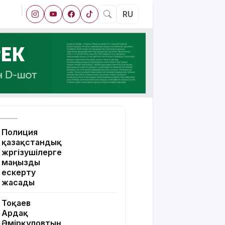
RU
Полиция
қазақстандық
жүргізушілерге
маңызды
ескерту
жасады
Тоқаев
Ардақ
Әмірқұловтың