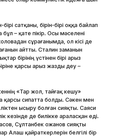
бірі сатқаны, бірін-бірі оққа байлап
 бұл – қате пікір. Осы мәселені
12:17
ловадан сұрағанымда, ол кісі де
ағанын айтты. Сталин заманын
қтар бірінің үстінен бірі арыз
біріне қарсы арыз жазды деу –
11:23
кеннің «Тар жол, тайғақ кешу»
а қарсы сипатта болды. Сәкен мен
ліктен ысыру болған сияқты. Саяси
ік кезінде де билікке араласқан еді.
сов, Сұлтанбек Қожанов сияқты
11:20
лар Алаш қайраткерлерін белгілі бір