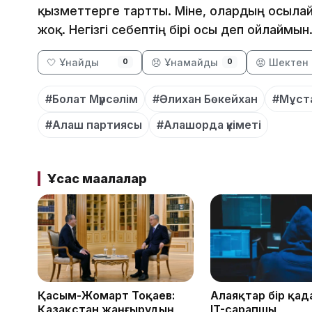
қызметтерге тартты. Міне, олардың осылай
жоқ. Негізгі себептің бірі осы деп ойлаймын
🤍 Ұнайды
😞 Ұнамайды
😡 Шектен 
0
0
#Болат Мүрсәлім
#Әлихан Бөкейхан
#Мұст
#Алаш партиясы
#Алашорда үкіметі
Ұқсас мақалалар
Қасым-Жомарт Тоқаев:
Алаяқтар бір қад
Қазақстан жаңғырудың
IT-сарапшы