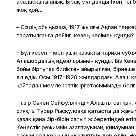
араласқаны анық. Бірақ мұндайды (көп тіл б
жоқ қой...
– Сіздің ойыңызша, 1917 жылғы Ақпан төңк
таратылғанға дейінгі кезең несімен құнды?
– Бұл кезең – мен үшін қазақты тарихи суб
Алашорданың идеяларымен құнды. Біз Кене
бойы біртұтас биліктен айырылған, бірнеш
ел едік. Осы 1917-1920 жылдардағы Алаш қ
қайтадан мемлекеттік іргетасымызды белг
– Қазір Сәкен Сейфуллинді «Алашты сатқан,
сияқты Тұрар Рысқұловқа қатысты да жағымс
қазақ қана бір-бірін сатып жіберетіндей еті
Кеңестік режимнің азаптауынан, қинауынан 
басым сол кез үшін «қалыпты» дер едім. Н