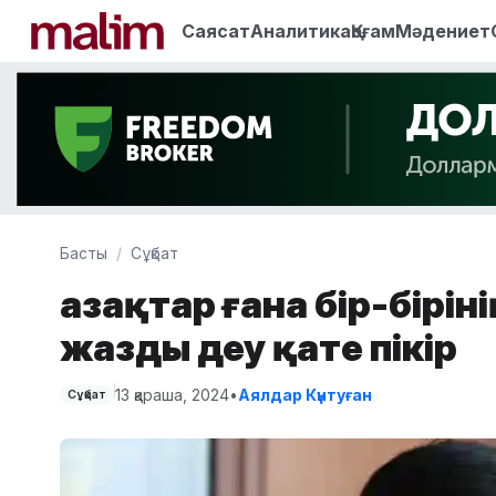
Саясат
Аналитика
Қоғам
Мәдениет
Басты
Сұқбат
Қазақтар ғана бір-бірін
жазды деу қате пікір
13 қараша, 2024
•
Аялдар Күнтуған
Сұқбат