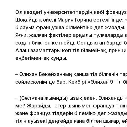
Ол кездегі университеттердің көбі француз
Шоқайдың әйелі Мария Горина естелігінде:
бірауыз французша білмейтін» деп жазады. 
Яғни, жалған фактілер арқылы тұлғаларды 
содан биіктеп кетпейді. Сондықтан барды б
Алаш азаматтары көп тіл білмей-ақ, принцип
еңбегімен-ақ құнды.
– Әлихан Бөкейханның қанша тіл білгенін т
сөйлескенім де бар. Кейбірі «Әлихан 9 тіл б
– (Сәл ғана жымиды) Қызық екен. Әлиханды 
ме? Жарайды, егер шынымен француз тілін б
және француз тілдерін білемін» деп жазады
тілін ауызекі деңгейде ғана білген шығар,