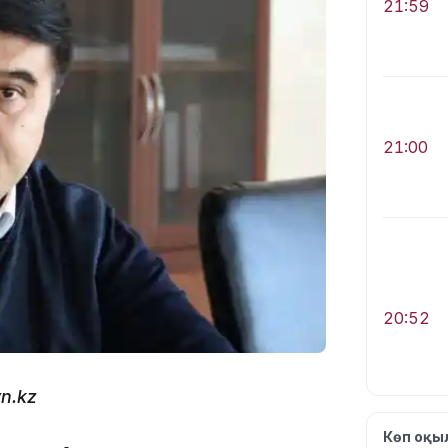
21:59
21:00
20:52
n.kz
Көп оқ