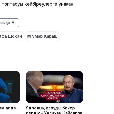
 топтасуы кейбіреулерге ұнаған
.
шыққан
0
афа Шоқай
#Ғұмар Қараш
10:53
10:35
ам алда -
Ядролық қаруды бекер
бердік – Уәлихан Қайсаров