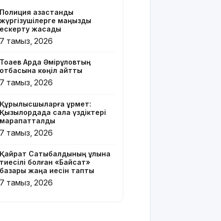
Z белгісі
Полиция қазақстандық
бар жейде
жүргізушілерге маңызды
киген
ескерту жасады
жолаушы
7 тамыз, 2026
қызу
талқыға
Тоқаев Ардақ Әмірқұловтың
түсті
отбасына көңіл айтты
7 тамыз, 2026
Президент
Солтүстік
Құрылысшыларға құрмет:
Қазақстан
Қызылордада сала үздіктері
облысының
марапатталды
90
7 тамыз, 2026
жылдығымен
құттықтады
Қайрат Сатыбалдының ұлына
тиесілі болған «Байсат»
Телефон
базары жаңа иесін тапты
алаяқтығының
7 тамыз, 2026
жаңа түрі
туралы
ескерту
жасалды