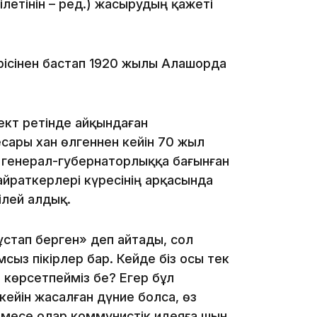
ілетінін – ред.) жасырудың қажеті
13:14
ерісінен бастап 1920 жылы Алашорда
ъект ретінде айқындаған
сары хан өлгеннен кейін 70 жыл
е генерал-губернаторлыққа бағынған
айраткерлері күресінің арқасында
13:08
ілей алдық.
 ұстап берген» деп айтады, сол
ыз пікірлер бар. Кейде біз осы тек
п көрсетпейміз бе? Егер бұл
12:35
кейін жасалған дүние болса, өз
емесе олар коммунистік идеяға шын