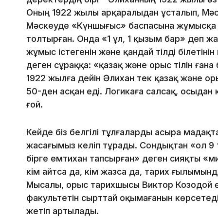
Оның 1922 жылы Қарқаралыдан ұсталып, Мәс
Мәскеуде «Күншығыс» баспасына жұмысқа т
толтырған. Онда «1 ұл, 1 қызым бар» деп жа
жұмыс істегенін және қандай тілді білетінін 
деген сұраққа: «қазақ және орыс тілін ғана 
1922 жылға дейін Әлихан тек қазақ және оры
50-ден асқан еді. Логикаға салсақ, осыдан ке
ғой.
Кейде біз белгілі тұлғаларды асыра мадақта
жасағымыз келіп тұрады. Сондықтан «ол 9 
бірге емтихан тапсырған» деген сияқты «
кім айтса да, кім жазса да, тарих ғылымынд
Мысалы, орыс тарихшысы Виктор Козодой ө
факультетін сырттай оқымағанын көрсетеді
жетіп артылады.