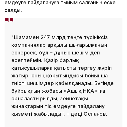
емдеуге пайдалануға тыйым салғанын еске
салды.
"Шамамен 247 млрд теңге түсініксіз
компаниялар арқылы шығарылғанын
ескерсек, бұл – дұрыс шешім деп
есептеймін. Қазір барлық
қатысушыларға қатысты тергеу жүріп
жатыр, оның қорытындысы бойынша
тиісті шешімдер қабылданады. Бүгінде
бұйрықтың жобасы «Ашық НҚА»-ға
орналастырылды, зейнетақы
жинақтарын тіс емдеуге пайдалану
қызметі жабылады", – деді Оспанов.