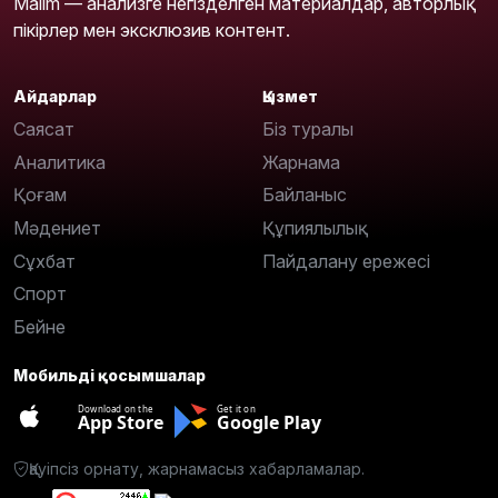
Malim — анализге негізделген материалдар, авторлық
пікірлер мен эксклюзив контент.
Айдарлар
Қызмет
Саясат
Біз туралы
Аналитика
Жарнама
Қоғам
Байланыс
Мәдениет
Құпиялылық
Сұхбат
Пайдалану ережесі
Спорт
Бейне
Мобильді қосымшалар
Download on the
Get it on
App Store
Google Play
Қауіпсіз орнату, жарнамасыз хабарламалар.