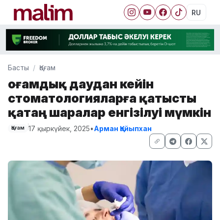
RU
Басты
Қоғам
Қоғамдық даудан кейін
стоматологияларға қатысты
қатаң шаралар енгізілуі мүмкін
17 қыркүйек, 2025
•
Арман Қайыпхан
Қоғам