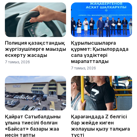
Полиция қазақстандық
Құрылысшыларға
жүргізушілерге маңызды
құрмет: Қызылордада
ескерту жасады
сала үздіктері
марапатталды
7 тамыз, 2026
7 тамыз, 2026
Қайрат Сатыбалдының
Қарағандада Z белгісі
ұлына тиесілі болған
бар жейде киген
«Байсат» базары жаңа
жолаушы қызу талқыға
иесін тапты
түсті