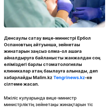
Денсаулық сақтау вице-министрі Ербол
Оспановтың айтуынша, зейнетақы
жинақтарын заңсыз қолма-қол ақшаға
айналдыруға байланысты жанжалдан соң
еліміздегі барлық стоматологиялық
клиникалар қатаң бақылауға алынады, деп
хабарлайды Malim.kz
Tengrinews.kz
-ке
сілтеме жасап.
Мәжіліс кулуарында вице-министр
министрліктің зейнетақы жинақтарын тіс