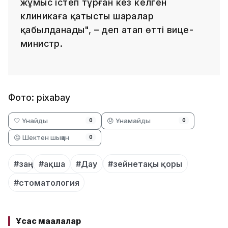
жұмыс істеп тұрған кез келген
клиникаға қатысты шаралар
қабылданады", – деп атап өтті вице-
министр.
Фото: pixabay
🤍 Ұнайды
😞 Ұнамайды
0
0
😡 Шектен шыққан
0
#заң
#ақша
#Дау
#зейнетақы қоры
#стоматология
Ұқсас мақалалар