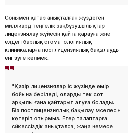
Сонымен қатар анықталған жүздеген
миллиард теңгелік заңбұзушылықтар
лицензиялау жүйесін қайта қарауға және
елдегі барлық стоматологиялық
клиникаларға постлицензиялық бақылауды
енгізуге әкелмек.
"Қазір лицензиялар іс жүзінде өмір
бойына беріледі, оларды тек сот
арқылы ғана қайтарып алуға болады.
Біз постлицензиялық бақылау мәселесін
көтеріп отырмыз. Егер талаптарға
сәйкессіздік анықталса, жаңа немесе