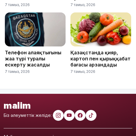
7 тамыз, 2026
7 тамыз, 2026
Телефон алаяқтығының
Қазақстанда қияр,
жаңа түрі туралы
картоп пен қырыққабат
ескерту жасалды
бағасы арзандады
7 тамыз, 2026
7 тамыз, 2026
malim
Біз әлеуметтік желіде: