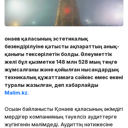
Қонаев қаласының эстетикалық
безендірілуіне қатысты ақпараттың анық-
қанығы тексерілетін болды. Әлеуметтік
желі бұл қызметке 148 млн 528 мың теңге
жұмсалғаны және қойылған нысандардың
техникалық құжаттамаға сәйкес емес екені
туралы жазылған, деп хабарлайды
Malim.kz.
Осыған байланысты Қонаев қаласының әкімдігі
мердігер компанияның тәуелсіз аудиттерге
жүгінгенін мәлімдеді. Аудиттің нәтижесіне