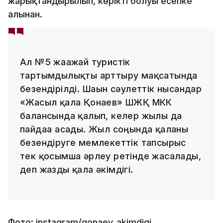
жарықтандырылып, көрікті болуы есепке
алынған.
Ал №5 жағажай туристік
тартымдылықты арттыру мақсатында
безендірілді. Шағын сәулеттік нысандар
«Жасыл қала Қонаев» ШЖҚ МКК
балансында қалып, келер жылы да
пайдаға асады. Жыл соңында қаланы
безендіруге мемлекеттік тапсырыс
тек қосымша әрлеу ретінде жасалады,
деп жазды қала әкімдігі.
Фото: instagram/qonaev_akimdigi