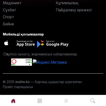
Мәдениет
Құпиялылық
Сұхбат
Пайдалану ережесі
Спорт
Бейне
Мобильді қосымшалар
Download on the
Get it on
App Store
Google Play
Қауіпсіз орнату, жарнамасыз хабарламалар.
© 2025
malim.kz
— Барлық құқықтар қорғалған.
Прайс-парақшасы