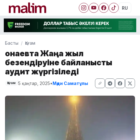
RU
Басты
Қоғам
Қонаевта Жаңа жыл
безендіруіне байланысты
аудит жүргізіледі
5 қаңтар, 2025
•
Мәди Саматұлы
Қоғам