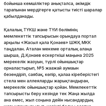
бойынша кемшіліктер анықталса, әкімдік
тарапынан мердігерге қатысты тиісті шаралар
қабылданады.
Қалалық ТҮКШ және ТҮИ бөлімінің
мемлекеттік тапсырысын орындауға портал
арқылы «Жасыл қала Қонаев» ШЖҚ МКК
таңдалған. Аталған мекеме орталық алаңға
шырша, Д.Қонаев ескерткіші маңына 2025
мерекелік жазуын, түрлі ойыншықтар
орналастырып, №5 жағажай аумағын
безендіріп, саябақ, көпір, қалаға кіреберістегі
стела мен аллеяларды жарықтандырған,
мерекелік ойыншықтар қойған. Мемлекеттік
тапсырысты беру кезінде тек Жаңа жылда
ғана емес, жыл соңына дейін нысандардың