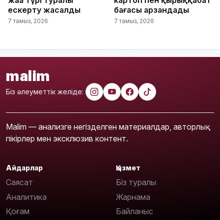
ескерту жасалды
бағасы арзандады
7 тамыз, 2026
7 тамыз, 2026
malim
Біз әлеуметтік желіде:
Malim — анализге негізделген материалдар, авторлық
пікірлер мен эксклюзив контент.
Айдарлар
Қызмет
Саясат
Біз туралы
Аналитика
Жарнама
Қоғам
Байланыс