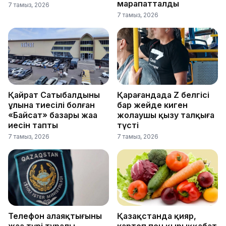
марапатталды
7 тамыз, 2026
7 тамыз, 2026
Қайрат Сатыбалдының
Қарағандада Z белгісі
ұлына тиесілі болған
бар жейде киген
«Байсат» базары жаңа
жолаушы қызу талқыға
иесін тапты
түсті
7 тамыз, 2026
7 тамыз, 2026
Телефон алаяқтығының
Қазақстанда қияр,
жаңа түрі туралы
картоп пен қырыққабат