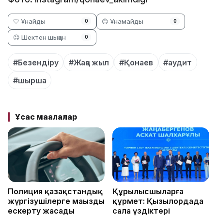
🤍 Ұнайды
😞 Ұнамайды
0
0
😡 Шектен шыққан
0
#Безендіру
#Жаңа жыл
#Қонаев
#аудит
#шырша
Ұқсас мақалалар
Полиция қазақстандық
Құрылысшыларға
жүргізушілерге маңызды
құрмет: Қызылордада
ескерту жасады
сала үздіктері