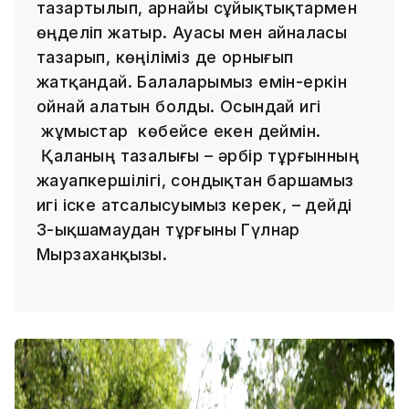
тазартылып, арнайы сұйықтықтармен
өңделіп жатыр. Ауасы мен айналасы
тазарып, көңіліміз де орнығып
жатқандай. Балаларымыз емін-еркін
ойнай алатын болды. Осындай игі
жұмыстар көбейсе екен деймін.
Қаланың тазалығы – әрбір тұрғынның
жауапкершілігі, сондықтан баршамыз
игі іске атсалысуымыз керек, – дейді
3-ықшамаудан тұрғыны Гүлнар
Мырзаханқызы.