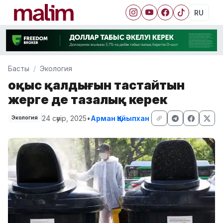
RU
Басты
Экология
Қоқыс қалдығын тастайтын
жерге де тазалық керек
24 сәуір, 2025
•
Арман Қайыпхан
Экология