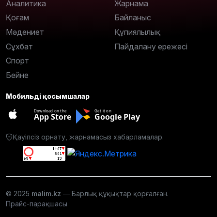
Аналитика
Жарнама
Қоғам
Байланыс
Мәдениет
Құпиялылық
Сұхбат
Пайдалану ережесі
Спорт
Бейне
Мобильді қосымшалар
Download on the
Get it on
App Store
Google Play
Қауіпсіз орнату, жарнамасыз хабарламалар.
© 2025
malim.kz
— Барлық құқықтар қорғалған.
Прайс-парақшасы