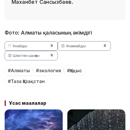
Маханбет Сансызбаев.
Фото: Алматы қаласының әкімдігі
🤍 Ұнайды
😞 Ұнамайды
0
0
😡 Шектен шыққан
0
#Алматы
#экология
#Қоқыс
#Таза Қазақстан
Ұқсас мақалалар