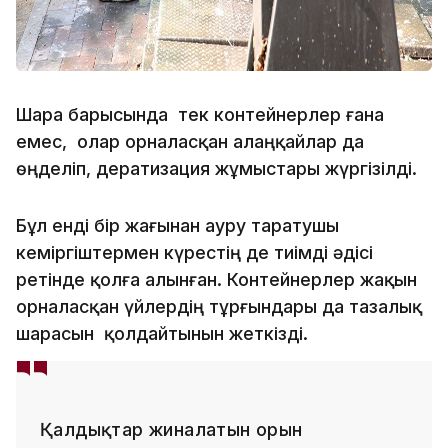
Шара барысында тек контейнерлер ғана
емес, олар орналасқан алаңқайлар да
өңделіп, дератизация жұмыстары жүргізілді.
Бұл енді бір жағынан ауру таратушы
кеміргіштермен күрестің де тиімді әдісі
ретінде қолға алынған. Контейнерлер жақын
орналасқан үйлердің тұрғындары да тазалық
шарасын қолдайтынын жеткізді.
Қалдықтар жиналатын орын