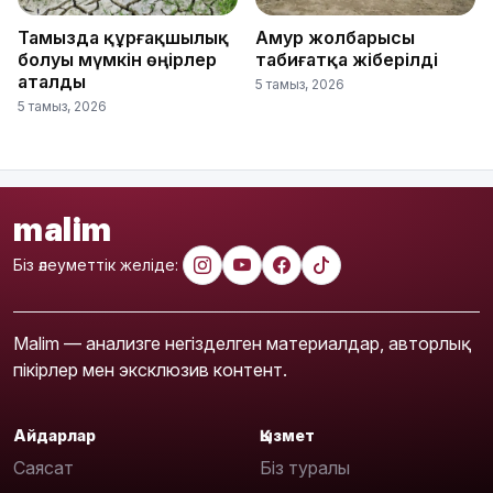
Тамызда құрғақшылық
Амур жолбарысы
болуы мүмкін өңірлер
табиғатқа жіберілді
аталды
5 тамыз, 2026
5 тамыз, 2026
malim
Біз әлеуметтік желіде:
Malim — анализге негізделген материалдар, авторлық
пікірлер мен эксклюзив контент.
Айдарлар
Қызмет
Саясат
Біз туралы