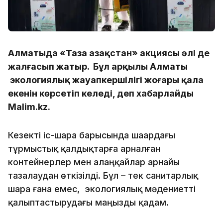
Алматыда «Таза Қазақстан» акциясы әлі де
жалғасып жатыр. Бұл арқылы Алматы
экологиялық жауапкершілігі жоғары қала
екенін көрсетіп келеді, деп хабарлайды
Malim.kz.
Кезекті іс-шара барысында шаһардағы
тұрмыстық қалдықтарға арналған
контейнерлер мен алаңқайлар арнайы
тазалаудан өткізілді. Бұл – тек санитарлық
шара ғана емес, экологиялық мәдениетті
қалыптастырудағы маңызды қадам.