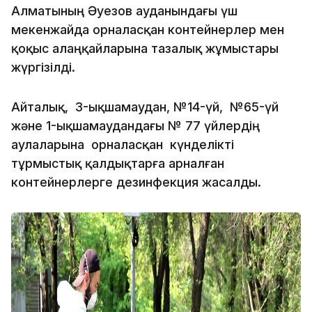
Алматының Әуезов ауданындағы үш
мекенжайда орналасқан контейнерлер мен
қоқыс алаңқайларына тазалық жұмыстары
жүргізілді.
Айталық, 3-ықшамаудан, №14-үй, №65-үй
және 1-ықшамаудандағы № 77 үйлердің
аулаларына орналасқан күнделікті
тұрмыстық қалдықтарға арналған
контейнерлерге дезинфекция жасалды.