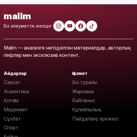
malim
Біз әлеуметтік желіде:
Malim — анализге негізделген материалдар, авторлық
пікірлер мен эксклюзив контент.
Айдарлар
Қызмет
Саясат
Біз туралы
Аналитика
Жарнама
Қоғам
Байланыс
Мәдениет
Құпиялылық
Сұхбат
Пайдалану ережесі
Спорт
Бейне