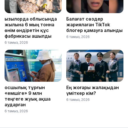
Қызылорда облысында
Балағат сөздер
жылына 6 мың тонна
жариялаған TikTok
өнім өндіретін құс
блогер қамауға алынды
фабрикасы ашылды
6 тамыз, 2026
6 тамыз, 2026
Қосшылық тұрғын
Ең жоғары жалақыдан
«емшіге» 9 млн
үміткер кім?
теңгеге жуық ақша
6 тамыз, 2026
аударған
6 тамыз, 2026