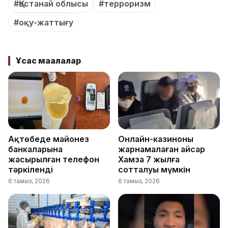
#Қостанай облысы
#терроризм
#оқу-жаттығу
Ұқсас мақалалар
Ақтөбеде майонез
Онлайн-казиноны
банкаларына
жарнамалаған Қайсар
жасырылған телефон
Хамза 7 жылға
тәркіленді
сотталуы мүмкін
6 тамыз, 2026
6 тамыз, 2026