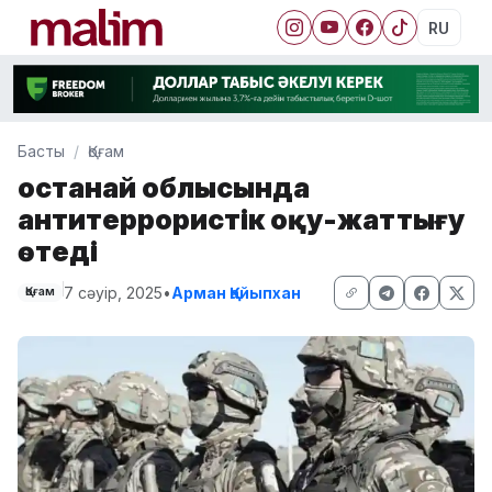
RU
Басты
Қоғам
Қостанай облысында
антитеррористік оқу-жаттығу
өтеді
7 сәуір, 2025
•
Арман Қайыпхан
Қоғам