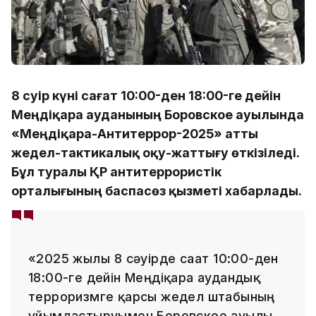
8 сәуір күні сағат 10:00-ден 18:00-ге дейін
Меңдіқара ауданының Боровское ауылында
«Меңдіқара-Антитеррор-2025» атты
жедел-тактикалық оқу-жаттығу өткізіледі.
Бұл туралы ҚР антитеррористік
орталығының баспасөз қызметі хабарлады.
«2025 жылғы 8 сәуірде сағат 10:00-ден
18:00-ге дейін Меңдіқара аудандық
терроризмге қарсы жедел штабының
ұйымдастыруымен Боровское ауылы