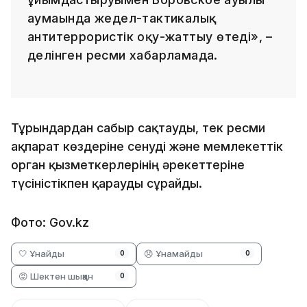
аумағында жедел-тактикалық
антитеррористік оқу-жаттығу өтеді», –
делінген ресми хабарламада.
Тұрғындардан сабыр сақтауды, тек ресми
ақпарат көздеріне сенуді және мемлекеттік
орган қызметкерлерінің әрекеттеріне
түсіністікпен қарауды сұрайды.
Фото: Gov.kz
🤍 Ұнайды
😞 Ұнамайды
0
0
😡 Шектен шыққан
0