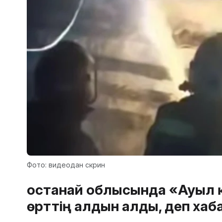
Фото: видеодан скрин
Қостанай облысында «Ауыл
өрттің алдын алды, деп ха