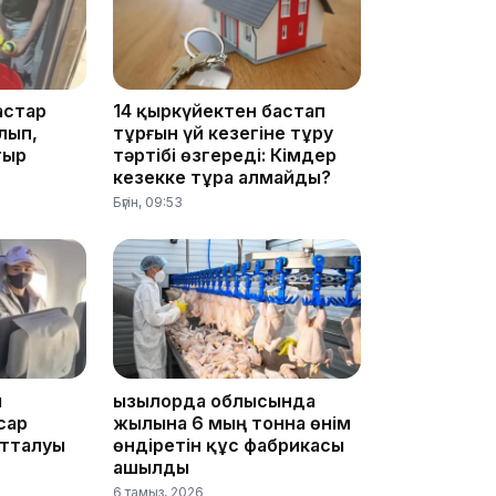
10:05
астар
14 қыркүйектен бастап
лып,
тұрғын үй кезегіне тұру
тыр
тәртібі өзгереді: Кімдер
кезекке тұра алмайды?
Бүгін, 09:53
09:53
ы
Қызылорда облысында
сар
жылына 6 мың тонна өнім
отталуы
өндіретін құс фабрикасы
ашылды
6 тамыз, 2026