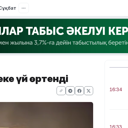
Сұқбат
ке үй өртенді
16:34
16:33