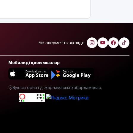
билет
жарға
жықпасын!
Алматы
облысында
сотталушы
Біз әлеуметтік желіде:
соңғы сөзін
айта
алмағандықтан,
үкімнің
Мобильді қосымшалар
күші
Download on the
Get it on
жойылды
App Store
Google Play
Міне,
Қауіпсіз орнату, жарнамасыз хабарламалар.
жаңалық:
ERG
акциялары
«Самұрық-
Қазынаға»
өтті
АҚШ-тың