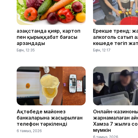
Қазақстанда қияр, картоп
Ерекше тренд: ж
пен қырыққабат бағасы
алкоголь сатып а
арзандады
көшеде төгіп жа
Бүгін, 12:35
Бүгін, 12:17
Ақтөбеде майонез
Онлайн-казинон
банкаларына жасырылған
жарнамалаған Қай
телефон тәркіленді
Хамза 7 жылға с
мүмкін
6 тамыз, 2026
6 тамыз, 2026