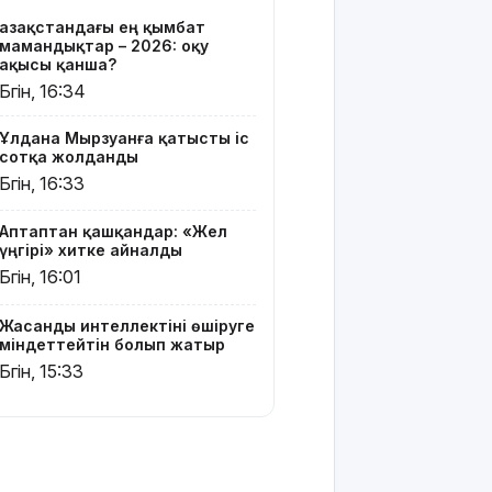
Белгілі
Қазақстандағы ең қымбат
блогер
мамандықтар – 2026: оқу
Астанада
ақысы қанша?
былапыт
Бүгін, 16:34
сөз
айтқаны
Ұлдана Мырзуанға қатысты іс
үшін
сотқа жолданды
қамауға
Бүгін, 16:33
алынды
Аптаптан қашқандар: «Жел
Мектеп
үңгірі» хитке айналды
оқушылары
Бүгін, 16:01
енді БЖБ
мен ТЖБ
тапсыра
Жасанды интеллектіні өшіруге
ма:
міндеттейтін болып жатыр
Министрлік
Бүгін, 15:33
көп
талқыланған
мәселеге
нүкте
қойды