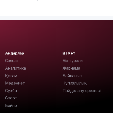
09:40
09:40
Айдарлар
Қызмет
Саясат
Біз туралы
Аналитика
Жарнама
Қоғам
Байланыс
Мәдениет
Құпиялылық
09:03
Сұхбат
Пайдалану ережесі
Спорт
Бейне