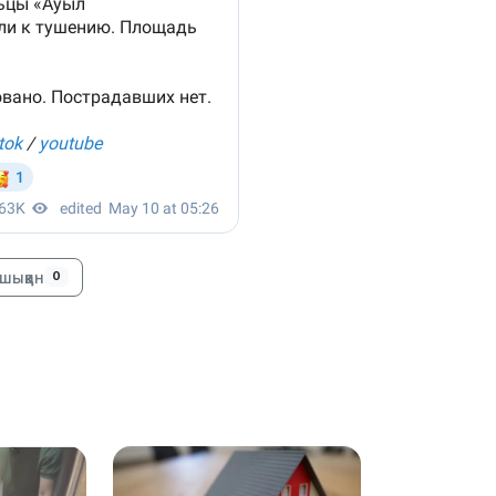
10:35
шыққан
0
10:25