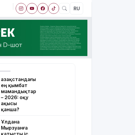
RU
Қазақстандағы
ең қымбат
мамандықтар
– 2026: оқу
ақысы
қанша?
Ұлдана
Мырзуанға
қатысты іс