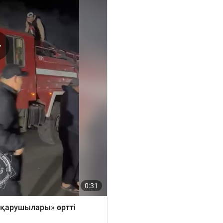
13:08
12:35
12:17