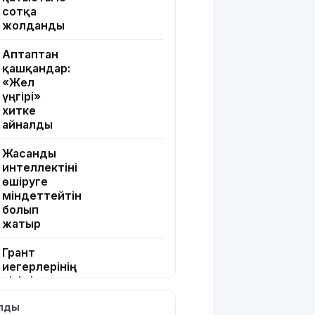
сотқа
жолданды
Аптаптан
қашқандар:
«Жел
үңгірі»
хитке
айналды
Жасанды
интеллектіні
өшіруге
міндеттейтін
болып
жатыр
Грант
иегерлерінің
тізімі
шықты
ылды