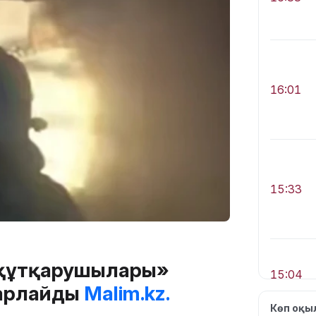
16:01
15:33
 құтқарушылары»
15:04
барлайды
Malim.kz.
Көп оқ