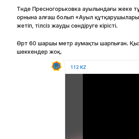
Түнде Пресногорьковка ауылындағы жеке тұ
орнына алғаш болып «Ауыл құтқарушылары
жетіп, тілсіз жауды сөндіруге кірісті.
Өрт 60 шаршы метр аумақты шарпыған. Қыз
шеккендер жоқ.