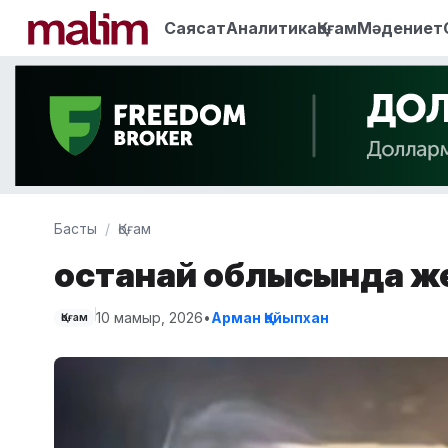
Саясат
Аналитика
Қоғам
Мәдениет
Басты
Қоғам
Қостанай облысында же
10 мамыр, 2026
•
Арман Қайыпхан
Қоғам