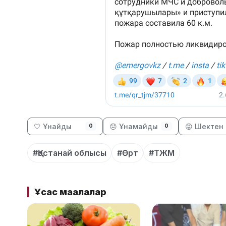
🤍 Ұнайды
😞 Ұнамайды
😡 Шектен 
0
0
#Қостанай облысы
#Өрт
#ТЖМ
Ұқсас мақалалар