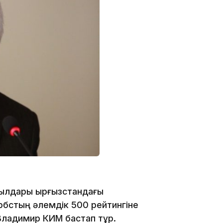
16:34
16:33
16:01
ылдары Қырғызстандағы
рбстың әлемдік 500 рейтингіне
Владимир КИМ бастап тұр.