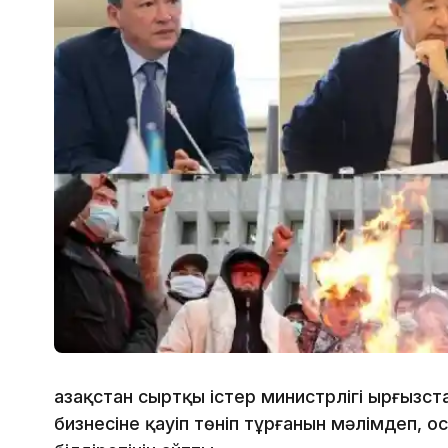
Қазақстан сыртқы істер министрлігі Қырғызс
бизнесіне қауіп төніп тұрғанын мәлімдеп, 