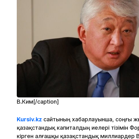
В.Ким[/caption]
Kursiv.kz
сайтының хабарлауынша, соңғы ж
қазақстандық капиталдың иелері тізімін Фо
кірген алғашқы қазақстандық миллиардер 