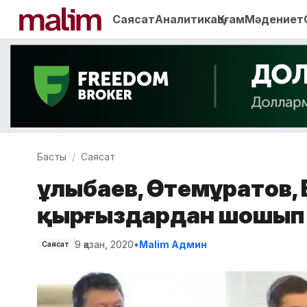
Саясат
Аналитика
Қоғам
Мәдениет
Басты
Саясат
Құлыбаев, Өтемұратов,
қырғыздардан шошып
9 қазан, 2020
•
Malim Админ
Саясат