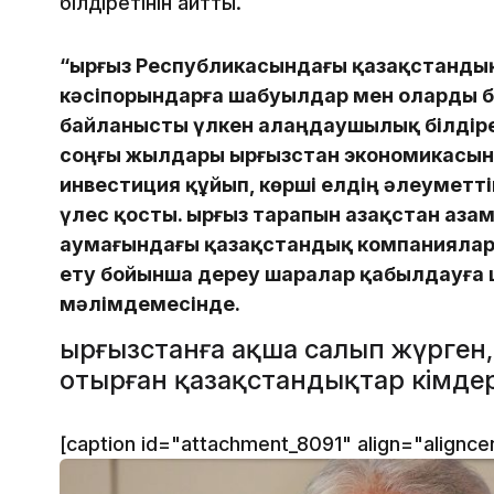
білдіретінін айтты.
“Қырғыз Республикасындағы қазақстандық
кәсіпорындарға шабуылдар мен оларды б
байланысты үлкен алаңдаушылық білдіре
соңғы жылдары Қырғызстан экономикасына
инвестиция құйып, көрші елдің әлеуметт
үлес қосты. Қырғыз тарапын Қазақстан аза
аумағындағы қазақстандық компаниялард
ету бойынша дереу шаралар қабылдауға 
мәлімдемесінде.
Қырғызстанға ақша салып жүрген
отырған қазақстандықтар кімде
[caption id="attachment_8091" align="alignc