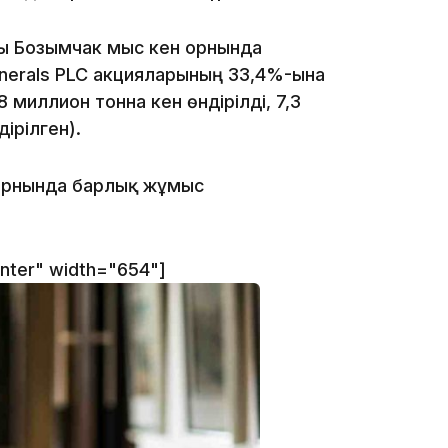
15:33
ы Бозымчак мыс кен орнында
inerals PLC акцияларының 33,4%-ына
 миллион тонна кен өндірілді, 7,3
ірілген).
15:04
 орнында барлық жұмыс
enter" width="654"]
14:10