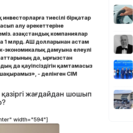
 инвесторларға тиесілі бірқатар
19:39
асып алу әрекеттеріне
міз. Қазақстандық компаниялар
 1 млрд. АҚШ долларынан астам
ік-экономикалық дамуына елеулі
маттарының да, Қырғызстан
ың да қауіпсіздігін қамтамасыз
18:45
шақырамыз», - делінген СІМ
, қазіргі жағдайдан шошып
р?
17:34
enter" width="594"]