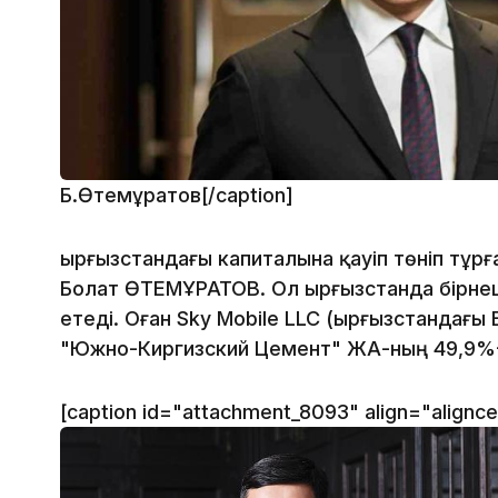
Б.Өтемұратов[/caption]
Қырғызстандағы капиталына қауіп төніп тұрғ
Болат ӨТЕМҰРАТОВ. Ол Қырғызстанда бірне
етеді. Оған Sky Mobile LLC (Қырғызстандағы
"Южно-Киргизский Цемент" ЖАҚ-ның 49,9%-
[caption id="attachment_8093" align="alignc