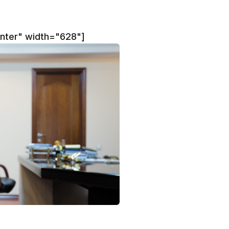
11:20
enter" width="628"]
10:53
10:35