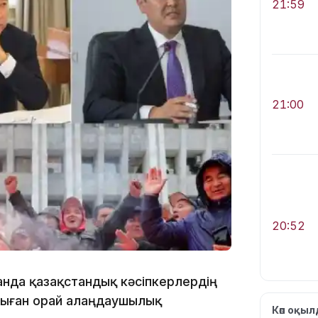
21:59
21:00
20:52
танда қазақстандық кәсіпкерлердің
осыған орай алаңдаушылық
Көп оқы