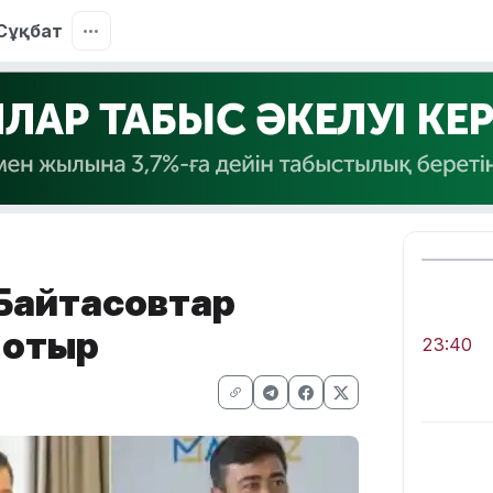
Сұқбат
 Байтасовтар
 отыр
23:40