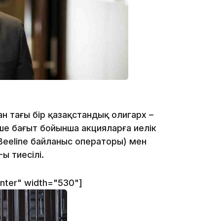
13:14
ан тағы бір қазақстандық олигарх –
ше бағыт бойынша акцияларға иелік
 Beeline байланыс операторы) мен
13:08
ы тиесілі.
enter" width="530"]
12:35