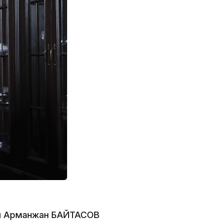
12:17
11:23
нген Арманжан БАЙТАСОВ