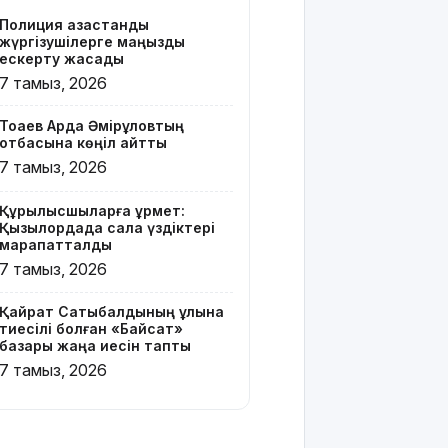
Z белгісі
Полиция қазақстандық
бар жейде
жүргізушілерге маңызды
киген
ескерту жасады
жолаушы
7 тамыз, 2026
қызу
талқыға
Тоқаев Ардақ Әмірқұловтың
түсті
отбасына көңіл айтты
7 тамыз, 2026
Президент
Солтүстік
Құрылысшыларға құрмет:
Қазақстан
Қызылордада сала үздіктері
облысының
марапатталды
90
7 тамыз, 2026
жылдығымен
құттықтады
Қайрат Сатыбалдының ұлына
тиесілі болған «Байсат»
Телефон
базары жаңа иесін тапты
алаяқтығының
7 тамыз, 2026
жаңа түрі
туралы
ескерту
жасалды