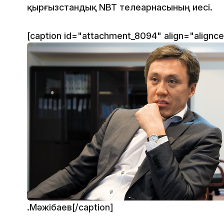
қырғызстандық NBT телеарнасының иесі.
[caption id="attachment_8094" align="alignc
Қ.Мәжібаев[/caption]