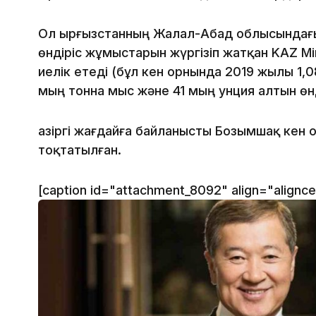
Ол Қырғызстанның Жалал-Абад облысындағ
өндіріс жұмыстарын жүргізіп жатқан KAZ M
иелік етеді (бұл кен орнында 2019 жылы 1,08
мың тонна мыс және 41 мың унция алтын өнд
Қазіргі жағдайға байланысты Бозымшақ кен
тоқтатылған.
[caption id="attachment_8092" align="alignc