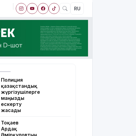
RU
Полиция
қазақстандық
жүргізушілерге
маңызды
ескерту
жасады
Тоқаев
Ардақ
Әмірқұловтың