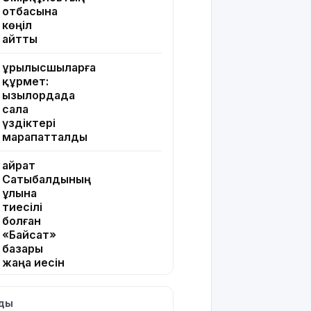
отбасына
көңіл
айтты
Құрылысшыларға
құрмет:
Қызылордада
сала
үздіктері
марапатталды
Қайрат
Сатыбалдының
ұлына
тиесілі
болған
«Байсат»
базары
жаңа иесін
тапты
лды
Қарағандада