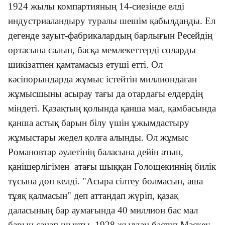
1924 жылы компартияның 14-сиезінде елді
индустриаландыру туралы шешім қабылданды. Ел
дегенде зауыт-фабрикалардың барлығын Ресейдің
ортасына салып, басқа мемлекеттерді соларды
шикізатпен қамтамасыз етуші етті. Ол
кәсіпорындарда жұмыс істейтін миллиондаған
жұмысшыны асырау тағы да отардағы елдердің
міндеті. Қазақтың қолында қанша мал, қамбасында
қанша астық барын білу үшін ұжымдастыру
жұмыстары жедел қолға алынды. Ол жұмыс
Романовтар әулетінің баласына дейін атып,
қанішерлігімен атағы шыққан Голощекиннің билік
тұсына дөп келді. "Асыра сілтеу болмасын, аша
тұяқ қалмасын" деп аттандап жүріп, қазақ
даласының бар аумағында 40 миллион бас мал
барын санап шықты. 1928 жылдан бастап Мәскеу,