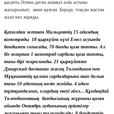
қасапта Әтима деген апамыз өлік астына
жасырынып, аман қалған. Беріде, тоқсан жастан
асып көз жұмды.
Қапалдан жеткен Мальцевтің 15 адамдық
комотряды 18 қыркүйек күні Емел асуында
бандымен соғысады, 70 банды қаза тапты. Ал
біз жақтан 1 комотряд сарбазы қаза тапты,
тағы бірі жараланды. 21 қыркүйекте
Дукарский бастаған жасақ Төлендинов пен
Мұқашевтің қалған сарбаздарына тап болып
тағы 10 адамның көзін жойды. 4 адам
тұтқындалған, олардың екеуі әйел... Құндақбай
Төлендиновтың бандысының жұрнағы қазан
айында Октябрь ауданының еріктілер
жасағымен тағы талқандалды, 8 бандиттің