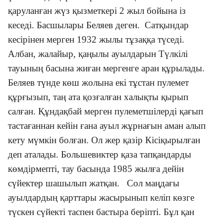
қаруланған жүз қызметкері 2 жыл бойына із
кеседі. Басшылары Беляев деген. Сатқындар
кесірінен мерген 1932 жылы тұзаққа түседі.
Албан, жалайыр, қаңылы ауылдарын Түлкілі
тауының басына жиған мергенге аран құрылады.
Беляев түнде көш жолына екі тұстан пулемет
құрғызып, таң ата қозғалған халықты қырып
салған. Құндақбай мерген пулеметшілерді қағып
тастағаннан кейін ғана ауыл жұрнағын аман алып
кету мүмкін болған. Ол жер қазір Кісіқырылған
деп аталады. Большевиктер қаза тапқандарды
көмдірмепті, тау басында 1985 жылға дейін
сүйектер шашылып жатқан. Сол маңдағы
ауылдардың қарттары жасырынып келіп көзге
түскен сүйекті таспен бастыра беріпті. Бұл қан