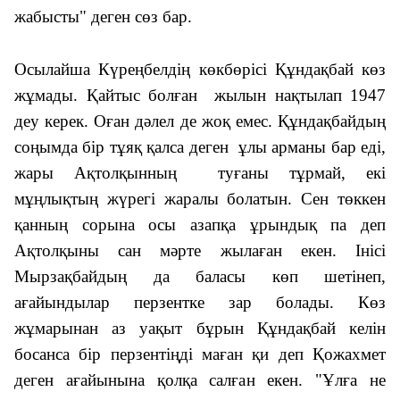
жабысты" деген сөз бар.
Осылайша Күреңбелдің көкбөрісі Құндақбай көз
жұмады. Қайтыс болған жылын нақтылап 1947
деу керек. Оған дәлел де жоқ емес. Құндақбайдың
соңымда бір тұяқ қалса деген ұлы арманы бар еді,
жары Ақтолқынның туғаны тұрмай, екі
мұңлықтың жүрегі жаралы болатын. Сен төккен
қанның сорына осы азапқа ұрындық па деп
Ақтолқыны сан мәрте жылаған екен. Інісі
Мырзақбайдың да баласы көп шетінеп,
ағайындылар перзентке зар болады. Көз
жұмарынан аз уақыт бұрын Құндақбай келін
босанса бір перзентіңді маған қи деп Қожахмет
деген ағайынына қолқа салған екен. "Ұлға не