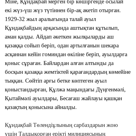
Міне, Құндақбай мерген бір көшіргенде осылай
екі жүз-үш жүз түтіннен бір-ақ әкетіп отырған.
1929-32 жыл аралығында талай ауыл
Құндақбайдың арқасында аштықтан құтылып,
аман қалды. Айдап әкеткен жылқыларды аш
қазаққа сойып беріп, одан артылғанын шекара
асқаннан кейін гоминдан өкіліне беріп, ауылдарға
қоныс сұраған. Байлардан алған алтынды да
босқын қазаққа жемтіктей қарағандардың көмейіне
тыққан. Сөйтіп арғы бетке көптеген ауыл
қоныстандырған, Құлжа маңындағы Дүңгенмәлі,
Қытаймәлі ауылдары, Бесағаш жайлауы қашқан
қазақтың қонысына айналды.
Құндақбай Төлендіұлының сарбаздарын жою
үшін Талдықорған ерікті милициясының