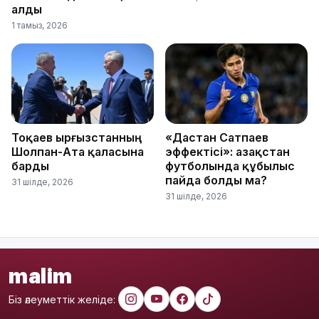
алды
1 тамыз, 2026
Тоқаев Қырғызстанның
«Дастан Сатпаев
Шолпан-Ата қаласына
эффектісі»: Қазақстан
барды
футболында құбылыс
пайда болды ма?
31 шілде, 2026
31 шілде, 2026
malim
Біз әлеуметтік желіде: