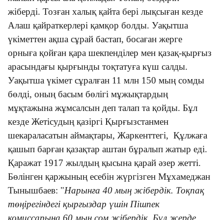
жіберді. Тозған халық қайта бері лықсыған кезде
Алаш қайраткерлері қамқор болды. Уақытша
үкіметтен ақша сұрай бастап, босаған жерге
орныға қойған қара шекпенділер мен қазақ-қырғыз
арасындағы қырғынды тоқтатуға күш салды.
Уақытша үкімет сұралған 11 млн 150 мың сомды
бөлді, оның басым бөлігі мұжықтардың
мұқтажына жұмсалсын деп талап та қойды. Бұл
кезде Жетісудың қазіргі Қырғызстанмен
шекараласатын аймақтары, Жаркенттегі, Құлжаға
қашып барған қазақтар аштан бұралып жатыр еді.
Қаражат 1917 жылдың қысына қарай әзер жетті.
Бөлінген қаржының есебін жүргізген Мұхамеджан
Тынышбаев: "
Нарынға 40 мың жiбердiк. Тоқпақ
төңiрегiндегi қырғыздар үшiн Пiшпек
комиссарына 60 мың сом жiбердiк. Бұл жерде