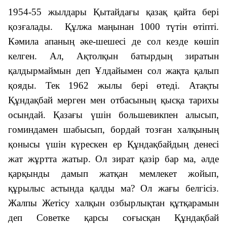
1954-55 жылдары Қытайдағы қазақ қайта бері
қозғалады. Құлжа маңынан 1000 түтін өтіпті.
Кәмила апаның әке-шешесі де сол кезде көшіп
келген. Ал, Ақтолқын батырдың зиратын
қалдырмаймын деп Ұлдайымен сол жақта қалып
қояды. Тек 1962 жылы бері өтеді. Атақты
Құндақбай мерген мен отбасының қысқа тарихы
осындай. Қазағы үшін большевикпен алысып,
гоминдамен шабысып, бордай тозған халқының
қонысы үшін күрескен ер Құндақбайдың денесі
жат жұртта жатыр. Ол зират қазір бар ма, әлде
қарқынды дамып жатқан мемлекет жойып,
құрылыс астында қалды ма? Ол жағы белгісіз.
Жалпы Жетісу халқын озбырлықтан құтқарамын
деп Советке қарсы соғысқан Құндақбай