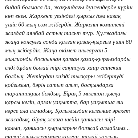
бидай болмаса да, жақындағы дүнгендерде күрiш
көп екен. Жаркент уезiндегi қырғыз hәм қазақ
үшiн 60 мың сом жiбердiк. Жаркент комитетi
жаздай аянбай астық тасып тұр. Құлжадағы
жаңа консулға сонда қалған қазақ-қырғыз үшiн 60
мың жiбердiк. Жаңа өкiмет шығарған 5
миллионды босқыннан қалған қазақ-қырғыздарды
ендi бұдан былай тiрi сақтауға хаир етпекшi
болдық. Жетiсудан киiздi тысқары жiбертудi
қойғызып, бәрiн сатып алып, босқындарға
таратпақшы болдық. Бiрақ 5 миллион қысқа
қарсы келiп, арзан уақытта, бар уақытша еш
нәрсе ала алмадық. Қолымыздан келгенше әрекет
жасадық, бiрақ жазға шейiн қаншасы тiрi
қалып, қаншасы қырыларын болжай алмаймыз...
талай өлiм-жетiмнен қалған, талай зорлық-