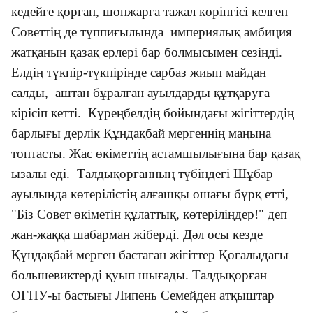
кедейге қорған, шонжарға тажал көрінгісі келген
Советтің де түппиғылында империялық амбиция
жатқанын қазақ ерлері бар болмысымен сезінді.
Елдің түкпір-түкпірінде сарбаз жиып майдан
салды, аштан бұралған ауылдарды құтқаруға
кірісіп кетті. Күреңбелдің бойындағы жігіттердің
барлығы дерлік Құндақбай мергеннің маңына
топтасты. Жас өкіметтің астамшылығына бар қазақ
ызалы еді. Талдықорғанның түбіндегі Шұбар
ауылында көтерілістің алғашқы ошағы бұрқ етті,
"Біз Совет өкіметін құлаттық, көтеріліңдер!" деп
жан-жаққа шабарман жіберді. Дәл осы кезде
Құндақбай мерген бастаған жігіттер Қоғалыдағы
большевиктерді қуып шығады. Талдықорған
ОГПУ-ы бастығы Липень Семейден атқыштар