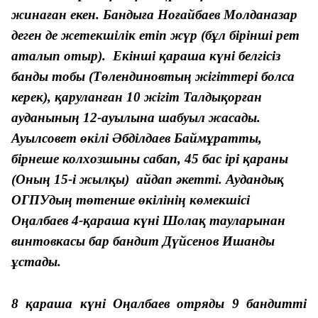
жинаған екен. Бандыға Ноғайбаев Молданазар
деген де жетекшілік етіп жүр (бұл бірінші рет
аталып отыр). Екінші қараша күні белгісіз
банды тобы (Төлендиновтың жігіттері болса
керек), қаруланған 10 жігіт Талдықорған
ауданының 12-ауылына шабуыл жасады.
Ауылсовет өкілі Әбділдаев Баймұратты,
бірнеше колхозшыны сабап, 45 бас ірі қараны
(Оның 15-і жылқы) айдап әкетті. Аудандық
ОГПУдың төтенше өкілінің көмекшісі
Оңалбаев 4-қараша күні Шолақ тауларынан
винтовкасы бар бандит Дүйсенов Ишанды
ұстады.
8 қараша күні Оңалбаев отряды 9 бандитті