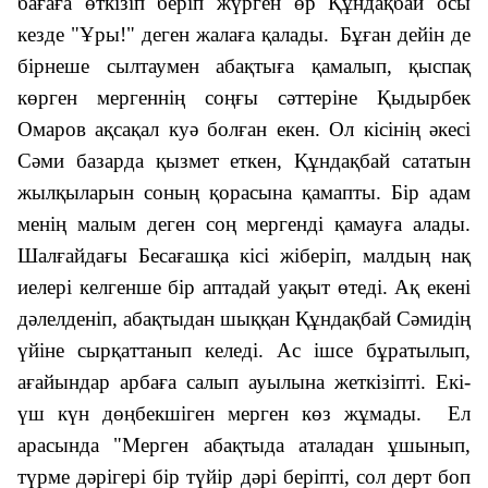
бағаға өткізіп беріп жүрген өр Құндақбай осы
кезде "Ұры!" деген жалаға қалады.
Бұған дейін де
бірнеше сылтаумен абақтыға қамалып, қыспақ
көрген мергеннің соңғы сәттеріне Қыдырбек
Омаров ақсақал куә болған екен. Ол кісінің әкесі
Сәми базарда қызмет еткен, Құндақбай сататын
жылқыларын соның қорасына қамапты. Бір адам
менің малым деген соң мергенді қамауға алады.
Шалғайдағы Бесағашқа кісі жіберіп, малдың нақ
иелері келгенше бір аптадай уақыт өтеді. Ақ екені
дәлелденіп, абақтыдан шыққан Құндақбай Сәмидің
үйіне сырқаттанып келеді. Ас ішсе бұратылып,
ағайындар арбаға салып ауылына жеткізіпті. Екі-
үш күн дөңбекшіген мерген көз жұмады. Ел
арасында "Мерген абақтыда аталадан ұшынып,
түрме дәрігері бір түйір дәрі беріпті, сол дерт боп