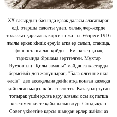
ХХ ғасырдың басында қазақ даласы аласапыран
еді, отаршы саясаты үдеп, халық жер-жерде
толассыз қарсылық көрсетіп жатты. Әсіресе 1916
жылы еркек кіндік ереуіл атқа ер салып, станица,
форпостарға лап қойды. Бұл кезең қазақ
тарихында біршама зерттелген. Мұхтар
Әуезовтың "Қилы заманы" майданға жастарды
бермейміз деп жанұшырап, "Бала өлгенше шал
өлсін" деп ақсақалына дейін атқа қонған қазаққа
қойылған мәңгілік белгі іспетті. Қазақтың туған
топырақ үшін қолға қару алғаны осы ақ патша
кезеңімен келте қайырылып жүр. Сондықтан
Совет үкіметіне қарсы шыққан ерлер жайлы аз