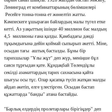
Ленинград ет комбинаттарының бөлімшелері
Ресейге тонна-тонна ет жөнелтіп жатты.
Кәмпескеге ұшыраған байлардың малы түгел етке
кетті. Аз уақыттың ішінде 40 миллион бас малдың
4,5 миллионы ғана қалды. Қамбадағы дәнді
тұқымдығына дейін қоймай сыпырып әкетті. Міне,
осыдан тағы аштық басталды. Бұны бір
тарихшылар "Ұлы жұт" деп жүр, меніңше бұл
саяси тұрғыдан қате. Құндақбай Төлендіұлы
секілді азаматтардың тарих сахнасына қайта
шығуы осы тұс. Олар қасапқа түсіп жатқан малды
айдап әкетіп, елге үлестірген. Осыдан бастап
құжаттарда "банды" атана бастайды.
"Барлық елдердің пролетарлары бірігіңдер" деп