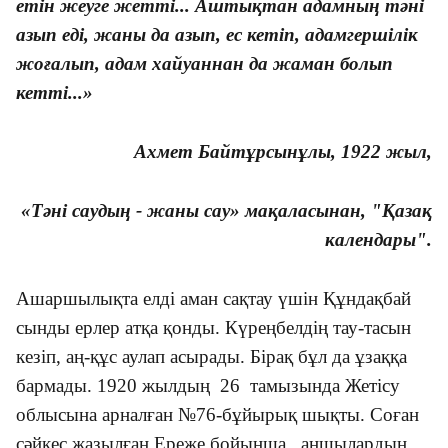
етін жеуге жетті... Аштықтан адамның тәні
азып еді, жаны да азып, ес кетіп, адамгершілік
жоғалып, адам хайуаннан да жаман болып
кетті...»
Ахмет Байтұрсынұлы, 1922 жыл,
«Тәні саудың - жаны сау» мақаласынан, "Қазақ
календары".
Ашаршылықта елді аман сақтау үшін Құндақбай
сынды ерлер атқа қонды. Күреңбелдің тау-тасын
кезіп, аң-құс аулап асырады. Бірақ бұл да ұзаққа
бармады. 1920 жылдың 26 тамызында Жетісу
облысына арналған №76-бұйырық шықты. Соған
сәйкес жазылған Ереже бойынша аңшылардың