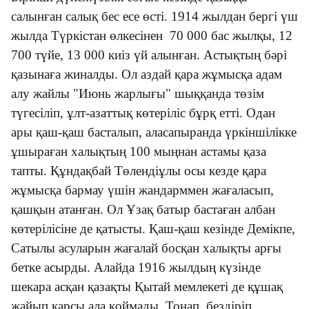
салынған салық бес есе өсті. 1914 жылдан бергі үш
жылда Түркістан өлкесінен 70 000 бас жылқы, 12
700 түйе, 13 000 киіз үй алынған. Астықтың бәрі
қазынаға жиналды. Ол аздай қара жұмысқа адам
алу жайлы "Июнь жарлығы" шыққанда төзім
түгесіліп, ұлт-азаттық көтеріліс бұрқ етті. Одан
ары қаш-қаш басталып, аласапыранда үркіншілікке
ұшыраған халықтың 100 мыңнан астамы қаза
тапты. Құндақбай Төлендіұлы осы кезде қара
жұмысқа бармау үшін жандарммен жағаласып,
қашқын атанған. Ол Ұзақ батыр бастаған албан
көтерілісіне де қатысты. Қаш-қаш кезінде Демікпе,
Сатылы асуларын жағалай босқан халықты арғы
бетке асырды. Алайда 1916 жылдың күзінде
шекара асқан қазақты Қытай мемлекеті де құшақ
жайып қарсы ала қоймады. Тонап, бездіріп