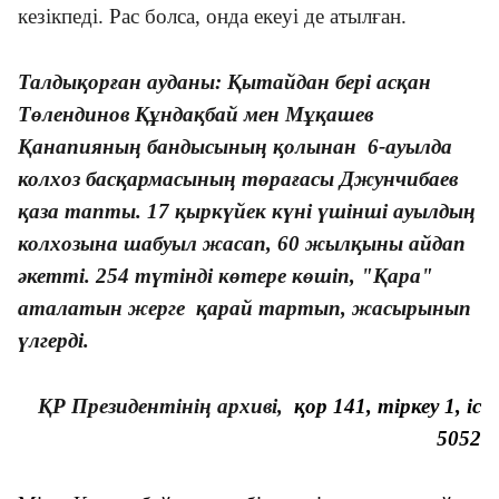
кезікпеді. Рас болса, онда екеуі де атылған.
Талдықорған ауданы:
Қытайдан бері асқан
Төлендинов Құндақбай мен Мұқашев
Қанапияның бандысының қолынан 6-ауылда
колхоз басқармасының төрағасы Джунчибаев
қаза тапты. 17 қыркүйек күні үшінші ауылдың
колхозына шабуыл жасап, 60 жылқыны айдап
әкетті. 254 түтінді көтере көшіп, "Қара"
аталатын жерге қарай тартып, жасырынып
үлгерді.
ҚР Президентінің архиві,
қор 141, тіркеу 1, іс
5052