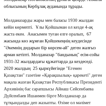
облысының Кербұлақ ауданында тұрады.
Молданазарды жары мен баласы 1930 жылдан
кейін көрмепті. Ұлы Қойшыман ол кезде 4-ақ
жаста екен. Анасымен туған елге оралып,
67
жасында көз жұмған Қойшекеңнің кеудесінде
"Әкемнің дидарын бір көрсем-ай" деген жалғыз
арман кетіпті. Молданазар "бандының" есім-сойы
1931-32 жылдардағы құжаттарда да кездеседі.
2020 жылдың 25 қыркүйегінде
"Егемен
Қазақстан" газетіне «Қарақшылық» қарекеті" деген
мақала жазған Қазақстан Республикасы Президенті
Архивінің бас сарапшысы Айнаш Сейсенбаева
Дүйсенбаев Ишанмен бірге Молданазар да
тұтқындалды деп жазыпты. Өзіме ол мәлімет