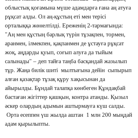
облыстық қоғамына мүше адамдарға ғана аң атуға
рұқсат алды. Ол аң-құстың еті мен терісі
орталыққа жөнелтілді. Ереженің 2-тармағында:
"Аң мен құстың барлық түрін тұзақпен, тормен,
аранмен, ілмекпен, қақпанмен де ұстауға рұқсат
жоқ, аңдарды қуып, соғып алуға да тыйым
салынады" – деп тайға таңба басқандай жазылып
тұр. Жаңа билік шиті мылтығына дейін сыпырып
алған қазақтар тұзақ құру хақысынан да
айырылды. Бұндай талапқа көнбеген Құндақбай
бастаған жігіттер қашқын, контра атанды. Қызыл
әскер олардың адымын аштырмауға күш салды.
Орта есеппен үш жылда аштан 1 млн 200 мыңдай
адам қырылыпты.