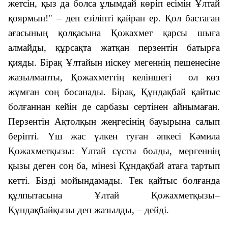
жетсін, қыз да болса ұлымдай көріп есімін Ұлтай
қоярмын!" – деп езіліпті қайран ер. Қол бастаған
ағасының қолқасына Қожахмет қарсы шыға
алмайды, құрсақта жатқан перзентін батырға
қияды. Бірақ Ұлтайын иіскеу мегеннің пешенесіне
жазылмапты, Қожахметтің келіншегі ол көз
жұмған соң босанады. Бірақ, Құндақбай қайтыс
болғаннан кейін де сарбазы сертінен айнымаған.
Перзентін Ақтолқын жеңгесінің бауырына салып
беріпті. Үш жас үлкен туған әпкесі Кәмила
Қожахметқызы: Ұлтай сұсты болды, мергеннің
қызы деген соң ба, мінезі Құндақбай атаға тартып
кетті. Бізді мойындамады. Тек қайтыс болғанда
құлпытасына Ұлтай Қожахметқызы–
Құндақбайқызы деп жазылды, – дейді.