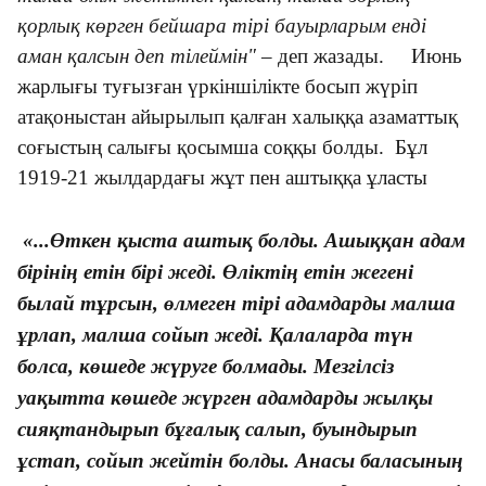
қорлық көрген бейшара тiрi бауырларым ендi
аман қалсын деп тiлеймiн"
– деп жазады. Июнь
жарлығы туғызған үркіншілікте босып жүріп
атақоныстан айырылып қалған халыққа азаматтық
соғыстың салығы қосымша соққы болды. Бұл
1919-21 жылдардағы жұт пен аштыққа ұласты
«...Өткен қыста аштық болды. Ашыққан адам
бірінің етін бірі жеді. Өліктің етін жегені
былай тұрсын, өлмеген тірі адамдарды малша
ұрлап, малша сойып жеді. Қалаларда түн
болса, көшеде жүруге болмады. Мезгілсіз
уақытта көшеде жүрген адамдарды жылқы
сияқтандырып бұғалық салып, буындырып
ұстап, сойып жейтін болды. Анасы баласының