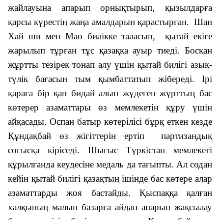
жайлауына апарып орнықтырып, қызылдарға
қарсы күрестің жаңа амалдарын қарастырған.
Шан
Хай ши мен Мао билікке таласып, қытай екіге
жарылып тұрған тұс қазаққа ауыр тиеді. Босқан
жұртты тезірек тонап алу үшін қытай билігі азық-
түлік бағасын тым қымбаттатып жібереді. Ірі
қараға бір қап бидай алып жүдеген жұрттың бас
көтерер азаматтары өз мемлекетін құру үшін
айқасады. Оспан батыр көтерілісі бұрқ еткен кезде
Құндақбай өз жігіттерін ертіп партизандық
соғысқа кіріседі. Шығыс Түркістан мемлекеті
құрылғанда кеудесіне медаль да тағыпты. Ал содан
кейін қытай билігі қазақтың ішінде бас көтере алар
азаматтарды жоя бастайды. Қыспаққа қалған
халқының малын базарға айдап апарып жақсылау