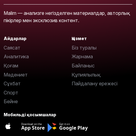
Malim — анализге негізделген материалдар, авторлық
пікірлер мен эксклюзив контент.
Айдарлар
Қызмет
Саясат
Біз туралы
Аналитика
Жарнама
Қоғам
Байланыс
Мәдениет
Құпиялылық
Сұхбат
Пайдалану ережесі
Спорт
Бейне
Мобильді қосымшалар
Download on the
Get it on
App Store
Google Play