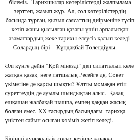
білеміз. Тарихшылар көтерілістерді жалпылама
зерттеп, жазып жүр. Ал, сол көтерілістердің
басында тұрған, қызыл саясаттың диірменіне түсіп
кетіп жаны қысылған қазағы үшін арпалысқан
азаматтардың жеке тарихы елеусіз қалып келеді.
Солардың бірі – Құндақбай Төлендіұлы.
Әлі күнге дейін "Қой мінезді" деп сипатталып келе
жатқан қазақ неге патшалық Ресейге де, Совет
үкіметіне де қарсы шықты? Ұлтты момақан етіп
суреттеудің де ауылы шындықтан алыс. Қазақ
ешқашан жалбақай шашпа, емпең қаққан жасық
болған емес. ХХ ғасырдың басындағы тарихқа
үңілген сайын осыған көзіміз жетіп келеді.
Бірінші дүнежүзілік соғыс кезінде қазаққа