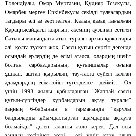
Төлендіұлы, Омар Мұртазин, Құдияр Тезекұлы,
Омарбек мерген Еркінбекұлы секілді тұлғалардың
тағдыры әлі аз зерттелген. Қалың қазақ тығылған
Қараңғысайдағы қырғын, әкемнің аузынан естіген
Сатылы маңындағы атыс туралы архив құжаттары
әлі қолға түскен жоқ. Саяси қуғын-сүргін дегенде
осындай ерлердің де есімі аталса, олардың шейіт
болған сарбаздарының, қуғыншылар оғына
ұшқан, аштан қырылып, тау-таста сүйегі қалған
адамдардың есім-сойы түгенделсе дейміз. Ол
үшін
1993 жылы қабылданған "Жаппай саяси
қуғын-сүргiндер құрбандарын ақтау туралы"
заңның 6-бабының в тармағында "қарулы
бандыларды ұйымдастырған адамдарды ақтауға
болмайды" деген талапты жою керек. Дәл осы
заңның кесірінен жері, елі үшін қару алып