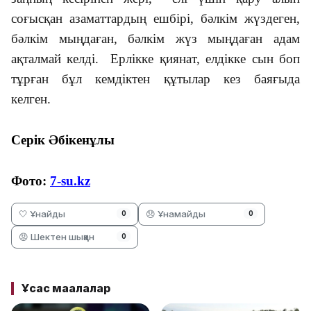
соғысқан азаматтардың ешбірі, бәлкім жүздеген,
бәлкім мыңдаған, бәлкім жүз мыңдаған адам
ақталмай келді. Ерлікке қиянат, елдікке сын боп
тұрған бұл кемдіктен құтылар кез баяғыда
келген.
Серік Әбікенұлы
Фото:
7-su.kz
🤍 Ұнайды
😞 Ұнамайды
0
0
😡 Шектен шыққан
0
Ұқсас мақалалар