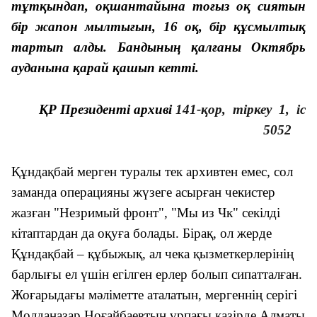
тұтқындап, оқшантайына тоғыз оқ сиятын
бір жапон мылтығын, 16 оқ, бір құсмылтық
тартып алды. Бандының қалғаны Октябрь
ауданына қарай қашып кетті.
ҚР Президенті архиві
141-қор, тіркеу 1, іс
5052
Құндақбай мерген туралы тек архивтен емес, сол
заманда операцияны жүзеге асырған чекистер
жазған "Незримый фронт", "Мы из Чк" секілді
кітаптардан да оқуға болады. Бірақ, ол жерде
Құндақбай – құбыжық, ал чека қызметкерлерінің
барлығы ел үшін егілген ерлер болып сипатталған.
Жоғарыдағы мәліметте аталатын, мергеннің серігі
Молданазар Ноғайбаевтың ұрпағы қазірде Алматы