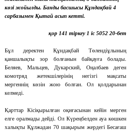
көзі жойылды. Банды басшысы Құндақбай 4
сарбазымен Қытай асып кетті.
қор 141 тіркеу 1 іс 5052 20-бет
Бұл деректен Құндақбай Төлендіұлының
қаншалықты зор болғанын байқауға болады.
Беляев, Мальцев, Дукарский, Оңалбаев деген
комотряд жетекшілерінің негізгі мақсаты
мергеннің көзін жою болған. Ол қолдарынан
келмеді.
Қарттар Кісіқырылған оқиғасынан кейін мерген
елге оралмады дейді. Ол Күреңбелден ауа көшкен
халықты Құлжадан 70 шақырым жердегі Бесағаш