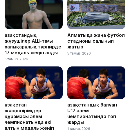
Қазақстандық
Алматыда жаңа футбол
жүзушілер АҚШ-тағы
стадионы салынып
халықаралық турнирде
жатыр
17 медаль жеңіп алды
5 тамыз, 2026
5 тамыз, 2026
Қазақстан
Қазақстандық балуан
жасөспірімдер
U17 әлем
құрамасы әлем
чемпионатында топ
чемпионатында екі
жарды
алтын медаль жеңіп
1 тамыз, 2026