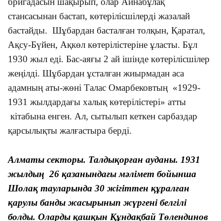
бригадасын шақырып, олар Айнабұлақ
стансасынан бастап, көтерілісшілерді жазалай
бастайды. Шұбардан басталған толқын, Қаратал,
Ақсу-Бүйен, Ақкөл көтерілістеріне ұласты. Бұл
1930 жыл еді. Бас-аяғы 2 ай ішінде көтерілісшілер
жеңілді. Шұбардан ұсталған жиырмадан аса
адамның аты-жөні Талас Омарбековтың «1929-
1931 жылдардағы халық көтерілістері» атты
кітабына енген. Ал, сытылып кеткен сарбаздар
қарсылықты жалғастыра берді.
Алматы секторы. Талдықорған ауданы. 1931
жылдың 26 қазанындағы мәлімет бойынша
Шолақ тауларында 30 жігіттен құралған
қарулы банды жасырынып жүргені белгілі
болды. Оларды қашқын Құндақбай Төлендинов