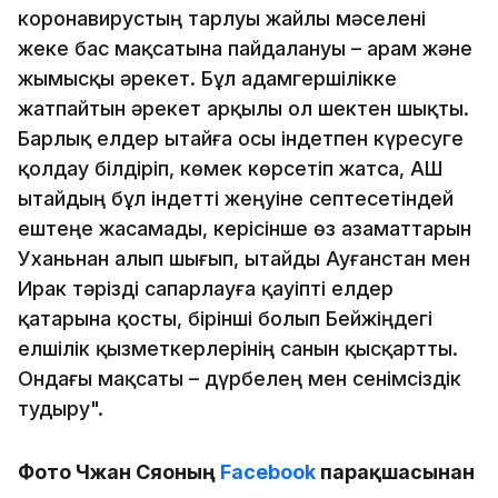
коронавирустың тарлуы жайлы мәселені
жеке бас мақсатына пайдалануы – арам және
жымысқы әрекет. Бұл адамгершілікке
жатпайтын әрекет арқылы ол шектен шықты.
Барлық елдер Қытайға осы індетпен күресуге
қолдау білдіріп, көмек көрсетіп жатса, АҚШ
Қытайдың бұл індетті жеңуіне септесетіндей
ештеңе жасамады, керісінше өз азаматтарын
Уханьнан алып шығып, Қытайды Ауғанстан мен
Ирак тәрізді сапарлауға қауіпті елдер
қатарына қосты, бірінші болып Бейжіңдегі
елшілік қызметкерлерінің санын қысқартты.
Ондағы мақсаты – дүрбелең мен сенімсіздік
тудыру".
Фото Чжан Сяоның
Facebook
парақшасынан