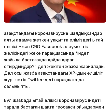
Қазақстандағы коронавируске шалдыққандар
алты адамға жеткен уақытта еліміздегі Қытай
елшісі Чжан СЯО Facebook әлеуметтік
желісіндегі жеке парақшасында "індет
жайыла бастағанда қайда қарап
отырдыңдар?" деп жекіген жазба жариялады.
Дәл осы жазба Қазақстандағы ҚХР-дың елшілігі
жүргізетін Twitter-дегі парақшаға да
салыныпты.
Бұл жазбада Қытай елшісі коронавирус індеті
тарала бастаған шақта геосаяси ойындармен