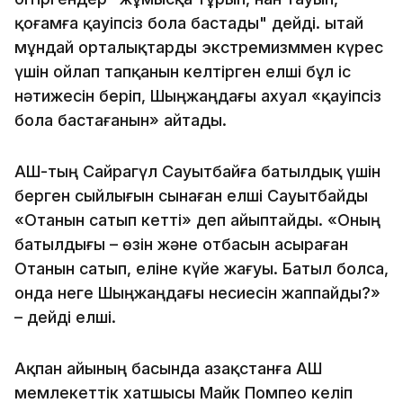
қоғамға қауіпсіз бола бастады" дейді. Қытай
мұндай орталықтарды экстремизммен күрес
үшін ойлап тапқанын келтірген елші бұл іс
нәтижесін беріп, Шыңжаңдағы ахуал «қауіпсіз
бола бастағанын» айтады.
АҚШ-тың Сайрагүл Сауытбайға батылдық үшін
берген сыйлығын сынаған елші Сауытбайды
«Отанын сатып кетті» деп айыптайды. «Оның
батылдығы – өзін және отбасын асыраған
Отанын сатып, еліне күйе жағуы. Батыл болса,
онда неге Шыңжаңдағы несиесін жаппайды?»
– дейді елші.
Ақпан айының басында Қазақстанға АҚШ
мемлекеттік хатшысы Майк Помпео келіп