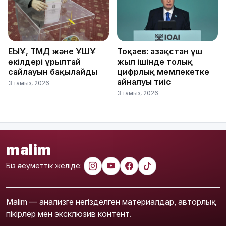
ЕҚЫҰ, ТМД және ҰҚШҰ
Тоқаев: Қазақстан үш
өкілдері Құрылтай
жыл ішінде толық
сайлауын бақылайды
цифрлық мемлекетке
айналуы тиіс
3 тамыз, 2026
3 тамыз, 2026
malim
Біз әлеуметтік желіде:
Malim — анализге негізделген материалдар, авторлық
пікірлер мен эксклюзив контент.