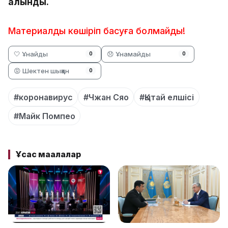
алынды.
Материалды көшіріп басуға болмайды!
🤍 Ұнайды
😞 Ұнамайды
0
0
😡 Шектен шыққан
0
#коронавирус
#Чжан Сяо
#Қытай елшісі
#Майк Помпео
Ұқсас мақалалар