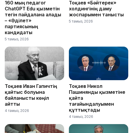
160 мың педагог
Тоқаев «Бәйтерек»
ChatGPT Edu қызметін
холдингінің даму
тегін пайдалана алады
жоспарымен танысты
– «Әділет»
5 тамыз, 2026
партиясының
кандидаты
5 тамыз, 2026
Тоқаев Иван Гапичтің
Тоқаев Никол
қайтыс болуына
Пашинянды қызметіне
байланысты көңіл
қайта
айтты
тағайындалуымен
құттықтады
4 тамыз, 2026
4 тамыз, 2026