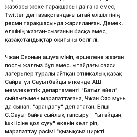
жазбасы жеке парақшасында ғана емес,
Twitter-дегі Қазақстандағы Қытай елшілігінің
ресми парақшасында жарияланған. Демек,
елшінің жазған-сызғанын басқа емес,
қазақстандықтар оқитыны белгілі.
Чжан Сяоның ашуға мініп, өршелене жазған
посты жалғыз бұл емес. Қытайдағы саяси
лагерьлер туралы айтқан этникалық қазақ
Сайрагүл Сауытбайды өткенде АҚШ
мемлекеттік департаменті "Батыл әйел"
сыйлығымен марапаттағана, Чжан Сяо мұны
да сынап, "арандату" деп атаған. Елші
С.Сауытбайға сыйлық тапсыру – "Қытайдың
ішкі ісіне қол сұғу" екенін келтіріп,
марапаттау рәсімі "қызықсыз циркті