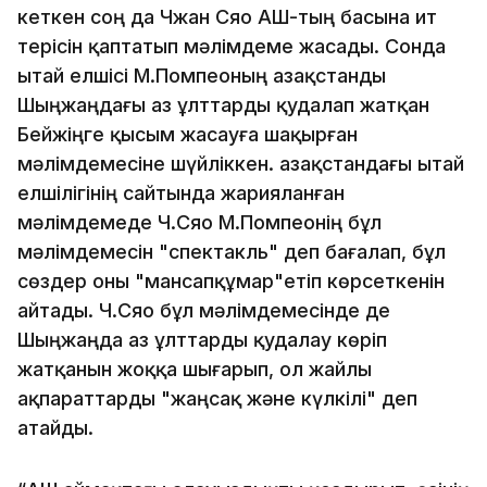
кеткен соң да Чжан Сяо АҚШ-тың басына ит
терісін қаптатып мәлімдеме жасады. Сонда
Қытай елшісі М.Помпеоның Қазақстанды
Шыңжаңдағы аз ұлттарды қудалап жатқан
Бейжіңге қысым жасауға шақырған
мәлімдемесіне шүйліккен. Қазақстандағы Қытай
елшілігінің сайтында жарияланған
мәлімдемеде Ч.Сяо М.Помпеонің бұл
мәлімдемесін "спектакль" деп бағалап, бұл
сөздер оны "мансапқұмар"етіп көрсеткенін
айтады. Ч.Сяо бұл мәлімдемесінде де
Шыңжаңда аз ұлттарды қудалау көріп
жатқанын жоққа шығарып, ол жайлы
ақпараттарды "жаңсақ және күлкілі" деп
атайды.