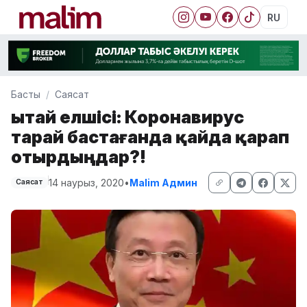
RU
Басты
Саясат
Қытай елшісі: Коронавирус
тарай бастағанда қайда қарап
отырдыңдар?!
14 наурыз, 2020
•
Malim Админ
Саясат