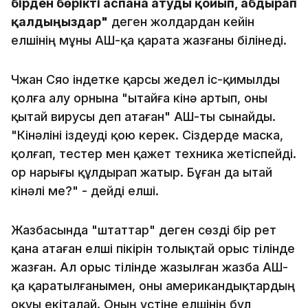
бірден бөрікті аспанға атуды қойып, абдырап
қалдыңыздар"
деген жолдардан кейін
елшінің мұны АҚШ-қа қарата жазғаны білінеді.
Чжан Сяо індетке қарсы жедел іс-қимылды
қолға алу орнына "Қытайға кінә артып, оны
қытай вирусы деп атаған" АҚШ-ты сынайды.
"Кінәліні іздеуді қою керек. Сіздерде маска,
қолғап, тестер мен қажет техника жетіспейді.
Қор нарығы құлдырап жатыр. Бұған да Қытай
кінәлі ме?" - дейді елші.
Жазбасында "штаттар" деген сөзді бір рет
қана атаған елші пікірін толықтай орыс тілінде
жазған. Ал орыс тілінде жазылған жазба АҚШ-
қа қаратылғанымен, оны американдықтардың
оқуы екіталай. Оның үстіне елшінің бұл