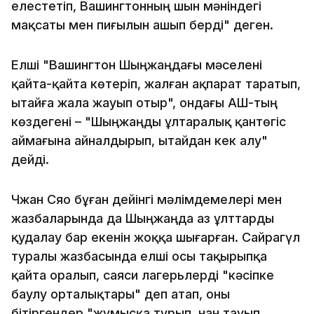
елестетіп, Вашингтонның шын мәніндегі
мақсаты мен пиғылын ашып берді" деген.
Елші "Вашингтон Шыңжаңдағы мәселені
қайта-қайта көтеріп, жалған ақпарат таратып,
Қытайға жала жауып отыр", ондағы АҚШ-тың
көздегені – "Шыңжаңды ұлтаралық қантөгіс
аймағына айналдырып, Қытайдан кек алу"
дейді.
Чжан Сяо бұған дейінгі мәлімдемелері мен
жазбаларында да Шыңжаңда аз ұлттарды
қудалау бар екенін жоққа шығарған. Сайрагүл
туралы жазбасында елші осы тақырыпқа
қайта оралып, саяси лагерьлерді "кәсіпке
баулу орталықтары" деп атап, оны
бітіргендер "жұмысқа тұрып, нан тауып,