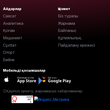
Айдарлар
Қызмет
Саясат
Біз туралы
Аналитика
Жарнама
Қоғам
Байланыс
Мәдениет
Құпиялылық
Сұхбат
Пайдалану ережесі
Спорт
Бейне
Мобильді қосымшалар
Download on the
Get it on
App Store
Google Play
Қауіпсіз орнату, жарнамасыз хабарламалар.