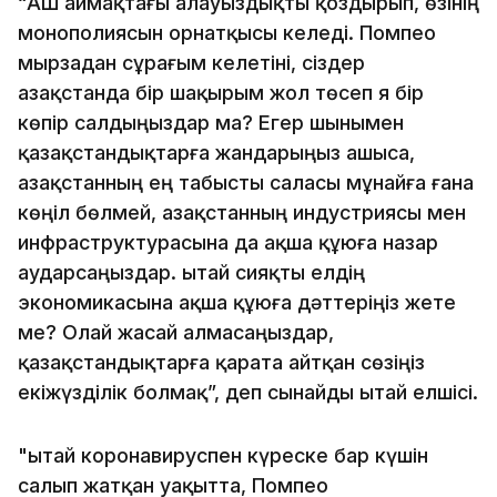
“АҚШ аймақтағы алауыздықты қоздырып, өзінің
монополиясын орнатқысы келеді. Помпео
мырзадан сұрағым келетіні, сіздер
Қазақстанда бір шақырым жол төсеп я бір
көпір салдыңыздар ма? Егер шынымен
қазақстандықтарға жандарыңыз ашыса,
Қазақстанның ең табысты саласы мұнайға ғана
көңіл бөлмей, Қазақстанның индустриясы мен
инфраструктурасына да ақша құюға назар
аударсаңыздар. Қытай сияқты елдің
экономикасына ақша құюға дәттеріңіз жете
ме? Олай жасай алмасаңыздар,
қазақстандықтарға қарата айтқан сөзіңіз
екіжүзділік болмақ”, деп сынайды Қытай елшісі.
"Қытай коронавируспен күреске бар күшін
салып жатқан уақытта, Помпео