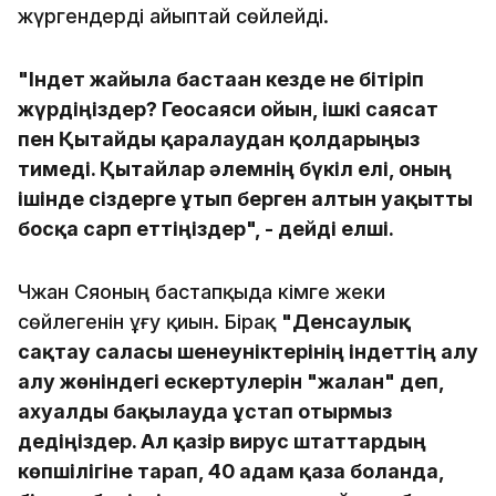
жүргендерді айыптай сөйлейді.
"Індет жайыла бастаған кезде не бітіріп
жүрдіңіздер? Геосаяси ойын, ішкі саясат
пен Қытайды қаралаудан қолдарыңыз
тимеді. Қытайлар әлемнің бүкіл елі, оның
ішінде сіздерге ұтып берген алтын уақытты
босқа сарп еттіңіздер", - дейді елші.
Чжан Сяоның бастапқыда кімге жеки
сөйлегенін ұғу қиын. Бірақ
"Денсаулық
сақтау саласы шенеуніктерінің індеттің алу
алу жөніндегі ескертулерін "жалған" деп,
ахуалды бақылауда ұстап отырмыз
дедіңіздер. Ал қазір вирус штаттардың
көпшілігіне тарап, 40 адам қаза болғанда,