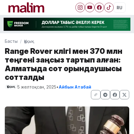
RU
Басты
Құқық
Range Rover көлігі мен 370 млн
теңгені заңсыз тартып алған:
Алматыда сот орындаушысы
сотталды
5 желтоқсан, 2025
•
Айбын Атабай
Құқық