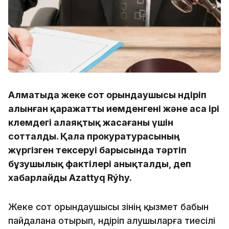
Алматыда жеке сот орындаушысы өндіріп
алынған қаражатты иемденгені және аса ірі
көлемдегі алаяқтық жасағаны үшін
сотталды. Қала прокуратурасының
жүргізген тексеруі барысында тәртіп
бұзушылық фактілері анықталды, деп
хабарлайды Azattyq Rýhy.
Жеке сот орындаушысы өзінің қызмет бабын
пайдалана отырып, өндіріп алушыларға тиесілі