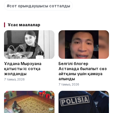
#сот орындаушысы сотталды
Ұқсас мақалалар
Ұлдана Мырзуанға
Белгілі блогер
қатысты іс сотқа
Астанада былапыт сөз
жолданды
айтқаны үшін қамауға
алынды
7 тамыз, 2026
7 тамыз, 2026