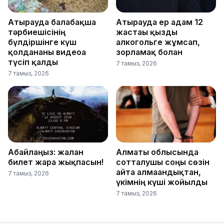
Атырауда балабақша
Атырауда ер адам 12
тәрбиешісінің
жастағы қызды
бүлдіршінге күш
алкогольге жұмсап,
қолданғаны видеоға
зорламақ болған
түсіп қалды
7 тамыз, 2026
7 тамыз, 2026
Абайлаңыз: жалған
Алматы облысында
билет жарға жықпасын!
сотталушы соңғы сөзін
айта алмағандықтан,
7 тамыз, 2026
үкімнің күші жойылды
7 тамыз, 2026