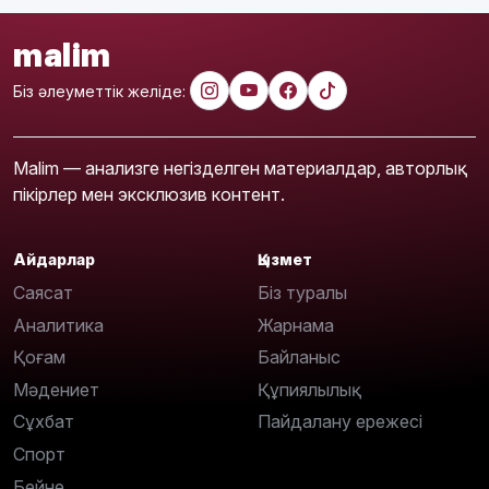
malim
Біз әлеуметтік желіде:
Malim — анализге негізделген материалдар, авторлық
пікірлер мен эксклюзив контент.
Айдарлар
Қызмет
Саясат
Біз туралы
Аналитика
Жарнама
Қоғам
Байланыс
Мәдениет
Құпиялылық
Сұхбат
Пайдалану ережесі
Спорт
Бейне