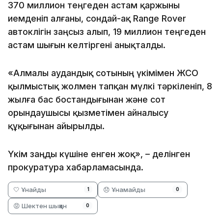
370 миллион теңгеден астам қаржыны
иемденіп алғаны, сондай-ақ Range Rover
автокөлігін заңсыз алып, 19 миллион теңгеден
астам шығын келтіргені анықталды.
«Алмалы аудандық сотының үкімімен ЖСО
қылмыстық жолмен тапқан мүлкі тәркіленіп, 8
жылға бас бостандығынан және сот
орындаушысы қызметімен айналысу
құқығынан айырылды.
Үкім заңды күшіне енген жоқ», – делінген
прокуратура хабарламасында.
🤍 Ұнайды
😞 Ұнамайды
1
0
😡 Шектен шыққан
0