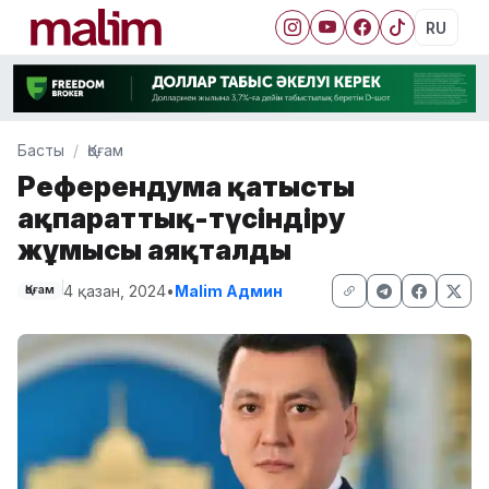
RU
Басты
Қоғам
Референдумға қатысты
ақпараттық-түсіндіру
жұмысы аяқталды
4 қазан, 2024
•
Malim Админ
Қоғам