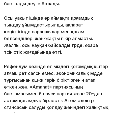
басталды деуге болады.
Осы уақыт ішінде әр аймақта қоғамдық
тыңдау ұйымдастырылды, ақпарат
кеңістігінде сарапшылар мен қоғам
белсенділері жан-жақты пікір алмасты.
Жалпы, осы науқан байсалды түрде, өзара
түсіністік жағдайында өтті.
Рефендум кезінде еліміздегі қоғамдық күштер
алғаш рет саяси емес, экономикалық мүдде
тұрғысынан күш-жігерін біріктіргенін атап
өткен жөн. «Amanat» партиясының
бастамасымен 6 саяси партия және 20-дан
астам қоғамдық бірлестік Атом электр
стансасын салуды қолдау жөніндегі халықтық