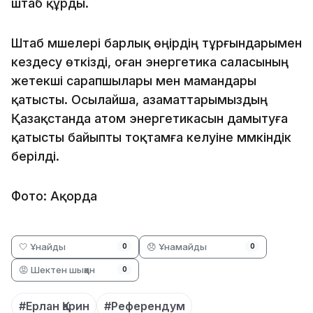
штаб құрды.
Штаб мүшелері барлық өңірдің тұрғындарымен
кездесу өткізді, оған энергетика саласының
жетекші сарапшылары мен мамандары
қатысты. Осылайша, азаматтарымыздың
Қазақстанда атом энергетикасын дамытуға
қатысты байыпты тоқтамға келуіне мүмкіндік
берілді.
Фото: Ақорда
🤍 Ұнайды
😞 Ұнамайды
0
0
😡 Шектен шыққан
0
#Ерлан Қарин
#Референдум