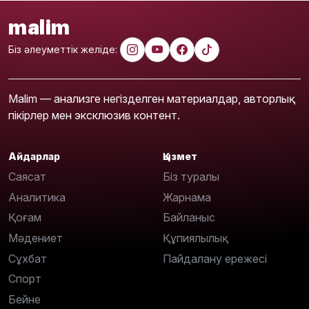
malim
Біз әлеуметтік желіде:
Malim — анализге негізделген материалдар, авторлық
пікірлер мен эксклюзив контент.
Айдарлар
Қызмет
Саясат
Біз туралы
Аналитика
Жарнама
Қоғам
Байланыс
Мәдениет
Құпиялылық
Сұхбат
Пайдалану ережесі
Спорт
Бейне