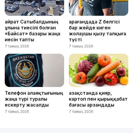
Қайрат Сатыбалдының
Қарағандада Z белгісі
ұлына тиесілі болған
бар жейде киген
«Байсат» базары жаңа
жолаушы қызу талқыға
иесін тапты
түсті
7 тамыз, 2026
7 тамыз, 2026
Телефон алаяқтығының
Қазақстанда қияр,
жаңа түрі туралы
картоп пен қырыққабат
ескерту жасалды
бағасы арзандады
7 тамыз, 2026
7 тамыз, 2026