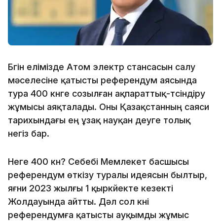
Бүгін елімізде Атом электр стансасын салу
мәселесіне қатысты референдум аясында
тура 400 күнге созылған ақпараттық-түсіндіру
жұмысы аяқталады. Оны Қазақстанның саяси
тарихындағы ең ұзақ науқан деуге толық
негіз бар.
Неге 400 күн? Себебі Мемлекет басшысы
референдум өткізу туралы идеясын былтыр,
яғни 2023 жылғы 1 қыркүйекте кезекті
Жолдауында айтты. Дәл сол күні
референдумға қатысты ауқымды жұмыс