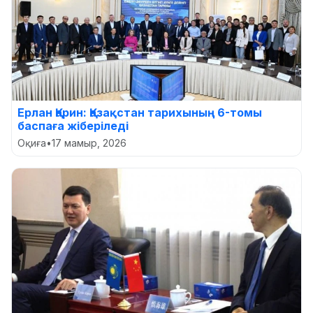
Ерлан Қарин: Қазақстан тарихының 6-томы
баспаға жіберіледі
Оқиға
•
17 мамыр, 2026