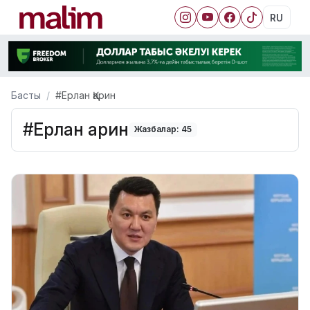
RU
Басты
#Ерлан Қарин
#Ерлан Қарин
Жазбалар: 45