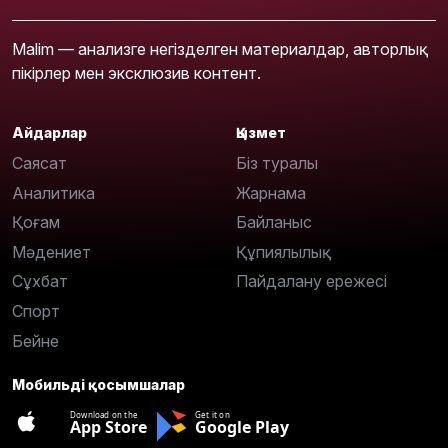
Malim — анализге негізделген материалдар, авторлық
пікірлер мен эксклюзив контент.
Айдарлар
Қызмет
Саясат
Біз туралы
Аналитика
Жарнама
Қоғам
Байланыс
Мәдениет
Құпиялылық
Сұхбат
Пайдалану ережесі
Спорт
Бейне
Мобильді қосымшалар
Download on the
Get it on
App Store
Google Play