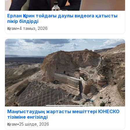
Ерлан Қарин тойдағы даулы видеоға қатысты
пікір білдірді
Қоғам
•
4 тамыз, 2026
Маңғыстаудың жартасты мешіттері ЮНЕСКО
тізіміне енгізілді
Қоғам
•
25 шілде, 2026