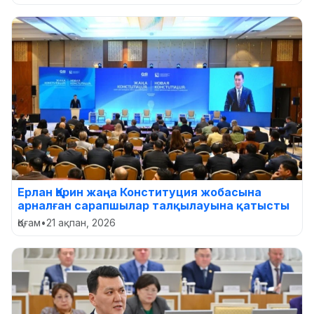
Ерлан Қарин жаңа Конституция жобасына
арналған сарапшылар талқылауына қатысты
Қоғам
•
21 ақпан, 2026