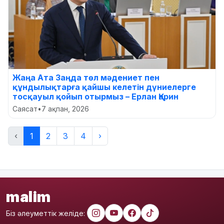
Жаңа Ата Заңда төл мәдениет пен
құндылықтарға қайшы келетін дүниелерге
тосқауыл қойып отырмыз – Ерлан Қарин
Саясат
•
7 ақпан, 2026
‹
1
2
3
4
›
malim
Біз әлеуметтік желіде: