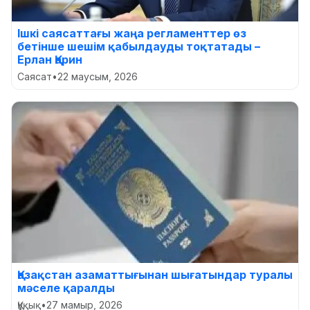
Ішкі саясаттағы жаңа регламенттер өз
бетінше шешім қабылдауды тоқтатады –
Ерлан Қарин
Саясат
•
22 маусым, 2026
Қазақстан азаматтығынан шығатындар туралы
мәселе қаралды
Құқық
•
27 мамыр, 2026