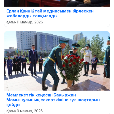
Ерлан Қарин Қытай медиасымен бірлескен
жобаларды талқылады
Қоғам
•
11 мамыр, 2026
Мемлекеттік кеңесші Бауыржан
Момышұлының ескерткішіне гүл шоқтарын
қойды
Қоғам
•
9 мамыр, 2026