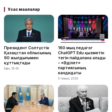
Ұқсас мақалалар
Президент Солтүстік
160 мың педагог
Қазақстан облысының
ChatGPT Edu қызметін
90 жылдығымен
тегін пайдалана алады
құттықтады
– «Әділет»
партиясының
Бүгін, 18:45
кандидаты
5 тамыз, 2026