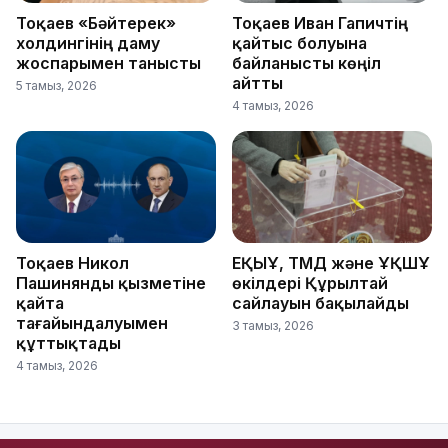
Тоқаев «Бәйтерек»
Тоқаев Иван Гапичтің
холдингінің даму
қайтыс болуына
жоспарымен танысты
байланысты көңіл
айтты
5 тамыз, 2026
4 тамыз, 2026
Тоқаев Никол
ЕҚЫҰ, ТМД және ҰҚШҰ
Пашинянды қызметіне
өкілдері Құрылтай
қайта
сайлауын бақылайды
тағайындалуымен
3 тамыз, 2026
құттықтады
4 тамыз, 2026