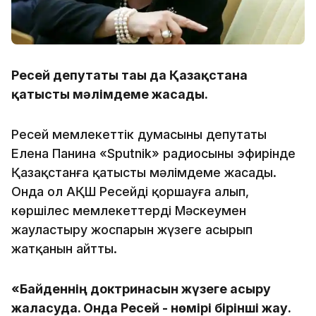
Ресей депутаты тағы да Қазақстанға
қатысты мәлімдеме жасады.
Ресей мемлекеттік думасының депутаты
Елена Панина «Sputnik» радиосының эфирінде
Қазақстанға қатысты мәлімдеме жасады.
Онда ол АҚШ Ресейді қоршауға алып,
көршілес мемлекеттерді Мәскеумен
жауластыру жоспарын жүзеге асырып
жатқанын айтты.
«Байденнің доктринасын жүзеге асыру
жалғасуда. Онда Ресей - нөмірі бірінші жау.