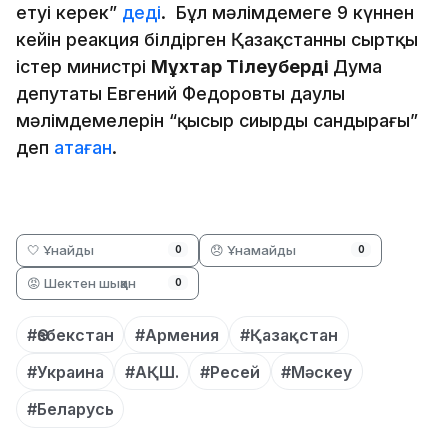
етуі керек”
деді
. Бұл мәлімдемеге 9 күннен
кейін реакция білдірген Қазақстанның сыртқы
істер министрі
Мұхтар Тілеуберді
Дума
депутаты Евгений Федоровтың даулы
мәлімдемелерін “қысыр сиырдың сандырағы”
деп
атаған
.
🤍 Ұнайды
😞 Ұнамайды
0
0
😡 Шектен шыққан
0
#Өзбекстан
#Армения
#Қазақстан
#Украина
#АҚШ.
#Ресей
#Мәскеу
#Беларусь