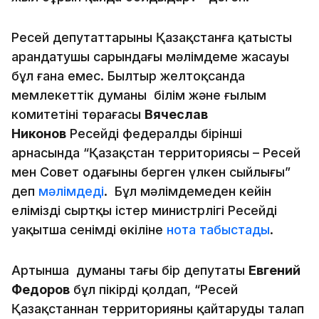
Ресей депутаттарының Қазақстанға қатысты
арандатушы сарындағы мәлімдеме жасауы
бұл ғана емес. Былтыр желтоқсанда
мемлекеттік думаның білім және ғылым
комитетінің төрағасы
Вячеслав
Никонов
Ресейдің федералды бірінші
арнасында “Қазақстан территориясы – Ресей
мен Совет одағының берген үлкен сыйлығы”
деп
мәлімдеді
. Бұл мәлімдемеден кейін
еліміздің сыртқы істер министрлігі Ресейдің
уақытша сенімді өкіліне
нота табыстады
.
Артынша думаның тағы бір депутаты
Евгений
Федоров
бұл пікірді қолдап, “Ресей
Қазақстаннан территорияны қайтаруды талап