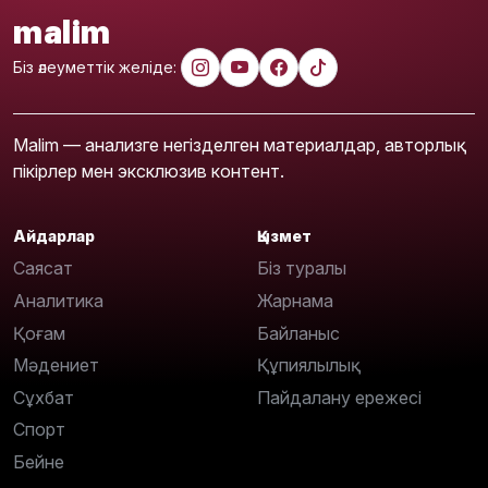
malim
Біз әлеуметтік желіде:
Malim — анализге негізделген материалдар, авторлық
пікірлер мен эксклюзив контент.
Айдарлар
Қызмет
Саясат
Біз туралы
Аналитика
Жарнама
Қоғам
Байланыс
Мәдениет
Құпиялылық
Сұхбат
Пайдалану ережесі
Спорт
Бейне