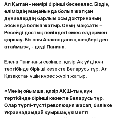
Ал Қытай - нөмірі бірінші бәсекелес. Біздің
еліміздің маңайында болып жатқан
дүниелердің барлығы осы доктринаның
аясында болып жатыр. Оның мақсаты –
Ресейді достық пейілдегі емес елдермен
қоршау. Біз оны Анаконданың шеңбері деп
атаймыз», - деді Панина.
Елена Панинаның сөзінше, қазір Ақ үйдің күн
тәртібінде бірінші кезекте Беларусь тұр. Ал
Қазақстан үшін күрес жүріп жатыр.
«Менің ойымша, қазір АҚШ-тың күн
тәртібінде бірінші кезекте Беларусь тұр.
Олар түрлі-түсті революция жасап, билікке
Украинадағыдай қуыршақ үкіметті