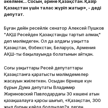
әкелмек... Сосын, әрине Қазақстан. Қазір
Қазақстан үшін талас жүріп жатыр», - деді
депутат.
Бұған дейін ресейлік сенатор Алексей Пушков
"АҚШ Ресейден Қазақстанды тартып алмақ"
деп мәлімдеген. Ол да алдағы уақытта
Қазақстан, Өзбекстан, Беларусь, Армения
АҚШ-тың бақылауында болатынын айтқан.
Соңғы уақыттары Ресей депутаттары
Қазақстанға қаратысты мәлімдемелер
жасауын жиілеткен. Осыдан бірнеше күн
бұрын Дума депутаты Владимир
Жириновский Павлодардағы 30 көшенің атын
қазақшалауға қарсы шығып, «Қазақстан, 300
жыл бұрын қайда болдыңдар?» деген.