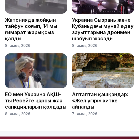
Жапонияда жойқын
Украина Сызрань және
тайфун соғып, 14 мың
Кубаньдағы мұнай өңдеу
ғимарат жарықсыз
зауыттарына дронмен
қалды
шабуыл жасады
8 тамыз, 2026
8 тамыз, 2026
ЕО мен Украина АҚШ-
Аптаптан қашқандар:
тың Ресейге қарсы жаңа
«Жел үңгірі» хитке
санкцияларын қолдады
айналды
8 тамыз, 2026
7 тамыз, 2026