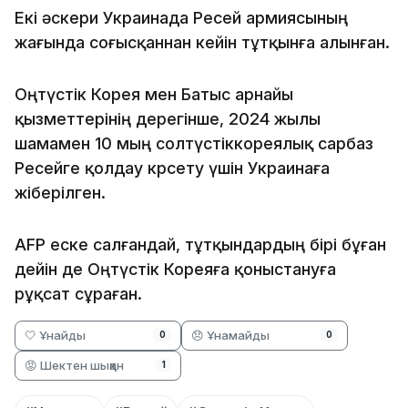
Екі әскери Украинада Ресей армиясының
жағында соғысқаннан кейін тұтқынға алынған.
Оңтүстік Корея мен Батыс арнайы
қызметтерінің дерегінше, 2024 жылы
шамамен 10 мың солтүстіккореялық сарбаз
Ресейге қолдау көрсету үшін Украинаға
жіберілген.
AFP еске салғандай, тұтқындардың бірі бұған
дейін де Оңтүстік Кореяға қоныстануға
рұқсат сұраған.
🤍 Ұнайды
😞 Ұнамайды
0
0
😡 Шектен шыққан
1