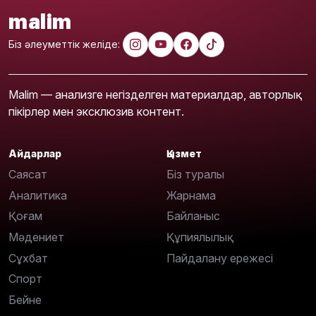
malim
Біз әлеуметтік желіде:
Malim — анализге негізделген материалдар, авторлық
пікірлер мен эксклюзив контент.
Айдарлар
Қызмет
Саясат
Біз туралы
Аналитика
Жарнама
Қоғам
Байланыс
Мәдениет
Құпиялылық
Сұхбат
Пайдалану ережесі
Спорт
Бейне