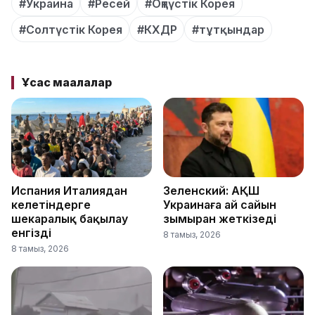
#Украина
#Ресей
#Оңтүстік Корея
#Солтүстік Корея
#КХДР
#тұтқындар
Ұқсас мақалалар
Испания Италиядан
Зеленский: АҚШ
келетіндерге
Украинаға ай сайын
шекаралық бақылау
зымыран жеткізеді
енгізді
8 тамыз, 2026
8 тамыз, 2026