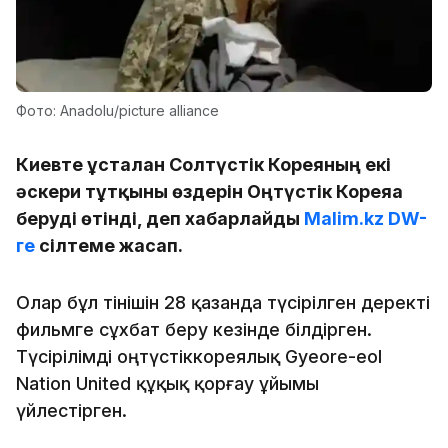
Фото: Anadolu/picture alliance
Киевте ұсталған Солтүстік Кореяның екі
әскери тұтқыны өздерін Оңтүстік Кореяға
беруді өтінді, деп хабарлайды
Malim.kz
DW-
ге
сілтеме жасап.
Олар бұл өтінішін 28 қазанда түсірілген деректі
фильмге сұхбат беру кезінде білдірген.
Түсірілімді оңтүстіккореялық Gyeore-eol
Nation United құқық қорғау ұйымы
үйлестірген.