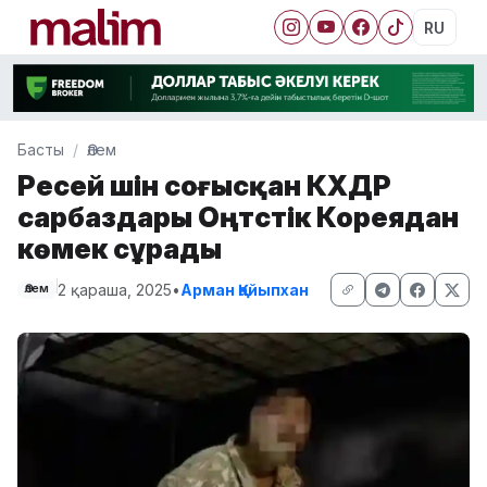
RU
Басты
Әлем
Ресей үшін соғысқан КХДР
сарбаздары Оңтүстік Кореядан
көмек сұрады
2 қараша, 2025
•
Арман Қайыпхан
Әлем