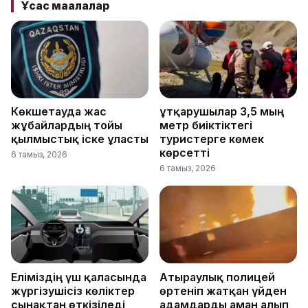
Ұқсас мақалалар
Көкшетауда жас
Құтқарушылар 3,5 мың
жұбайлардың тойы
метр биіктіктегі
қылмыстық іске ұласты
туристерге көмек
көрсетті
6 тамыз, 2026
6 тамыз, 2026
Еліміздің үш қаласында
Атыраулық полицей
жүргізушісіз көліктер
өртеніп жатқан үйден
сынақтан өткізіледі
адамдарды аман алып