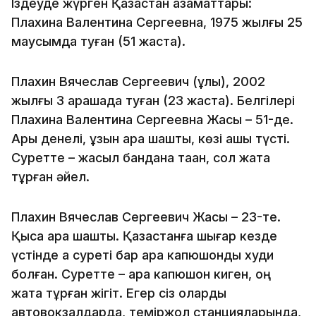
Іздеуде жүрген Қазақстан азаматтары:
Плахина Валентина Сергеевна, 1975 жылғы 25
маусымда туған (51 жаста).
Плахин Вячеслав Сергеевич (ұлы), 2002
жылғы 3 қарашада туған (23 жаста). Белгілері
Плахина Валентина Сергеевна Жасы – 51-де.
Арық денелі, ұзын қара шашты, көзі ашық түсті.
Суретте – жасыл бандана таққан, сол жақта
тұрған әйел.
Плахин Вячеслав Сергеевич Жасы – 23-те.
Қысқа қара шашты. Қазақстанға шығар кезде
үстінде ақ суреті бар қара капюшонды худи
болған. Суретте – қара капюшон киген, оң
жақта тұрған жігіт. Егер сіз оларды
автовокзалдарда, теміржол станцияларында,