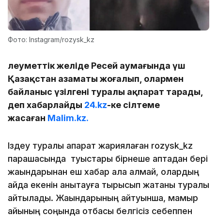
Фото: Instagram/rozysk_kz
Әлеуметтік желіде Ресей аумағында үш
Қазақстан азаматы жоғалып, олармен
байланыс үзілгені туралы ақпарат тарады,
деп хабарлайды
24.kz
-ке сілтеме
жасаған
Malim.kz.
Іздеу туралы ақпарат жариялаған rozysk_kz
парақшасында туыстары бірнеше аптадан бері
жақындарынан еш хабар ала алмай, олардың
қайда екенін анықтауға тырысып жатқаны туралы
айтылады. Жақындарының айтуынша, мамыр
айының соңында отбасы белгісіз себеппен