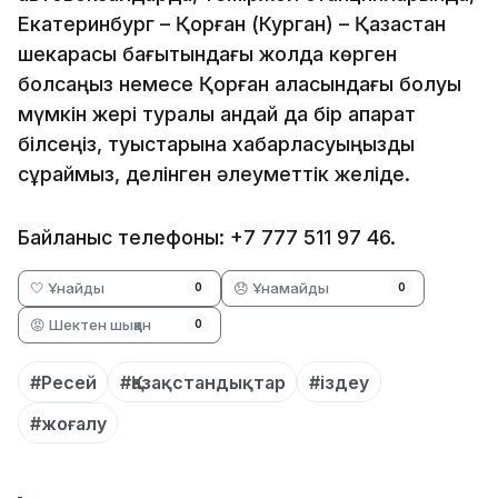
Екатеринбург – Қорған (Курган) – Қазақстан
шекарасы бағытындағы жолда көрген
болсаңыз немесе Қорған қаласындағы болуы
мүмкін жері туралы қандай да бір ақпарат
білсеңіз, туыстарына хабарласуыңызды
сұраймыз, делінген әлеуметтік желіде.
Байланыс телефоны: +7 777 511 97 46.
🤍 Ұнайды
😞 Ұнамайды
0
0
😡 Шектен шыққан
0
#Ресей
#Қазақстандықтар
#іздеу
#жоғалу