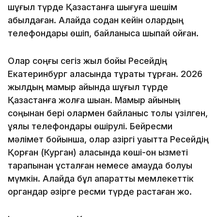
шұғыл түрде Қазақстанға шығуға шешім
қабылдаған. Алайда содан кейін олардың
телефондары өшіп, байланысқа шықпай қойған.
Олар соңғы сегіз жыл бойы Ресейдің
Екатеринбург қаласында тұрақты тұрған. 2026
жылдың мамыр айында шұғыл түрде
Қазақстанға жолға шыққан. Мамыр айының
соңынан бері олармен байланыс толық үзілген,
ұялы телефондары өшірулі. Бейресми
мәлімет бойынша, олар қазіргі уақытта Ресейдің
Қорған (Курган) қаласында көші-қон қызметі
тарапынан ұсталған немесе қамауда болуы
мүмкін. Алайда бұл ақпаратты мемлекеттік
органдар әзірге ресми түрде растаған жоқ.