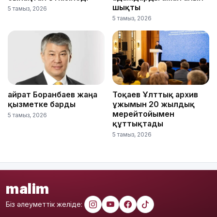
шықты
5 тамыз, 2026
5 тамыз, 2026
Қайрат Боранбаев жаңа
Тоқаев Ұлттық архив
қызметке барды
ұжымын 20 жылдық
мерейтойымен
5 тамыз, 2026
құттықтады
5 тамыз, 2026
malim
Біз әлеуметтік желіде: