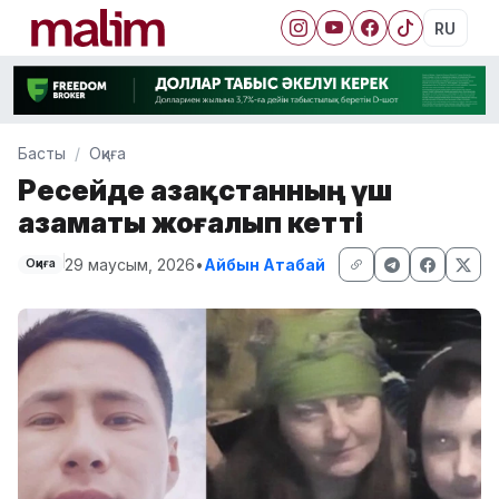
RU
Басты
Оқиға
Ресейде Қазақстанның үш
азаматы жоғалып кетті
29 маусым, 2026
•
Айбын Атабай
Оқиға