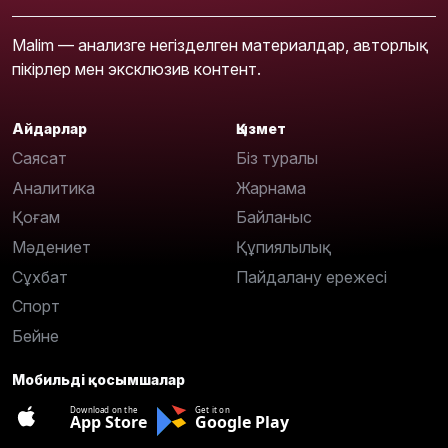
Malim — анализге негізделген материалдар, авторлық
пікірлер мен эксклюзив контент.
Айдарлар
Қызмет
Саясат
Біз туралы
Аналитика
Жарнама
Қоғам
Байланыс
Мәдениет
Құпиялылық
Сұхбат
Пайдалану ережесі
Спорт
Бейне
Мобильді қосымшалар
Download on the
Get it on
App Store
Google Play