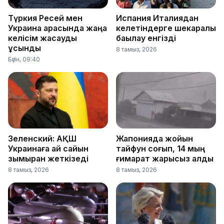
Түркия Ресей мен
Испания Италиядан
Украина арасында жаңа
келетіндерге шекаралық
келісім жасауды
бақылау енгізді
ұсынды
8 тамыз, 2026
Бүгін, 09:40
Зеленский: АҚШ
Жапонияда жойқын
Украинаға ай сайын
тайфун соғып, 14 мың
зымыран жеткізеді
ғимарат жарықсыз қалды
8 тамыз, 2026
8 тамыз, 2026