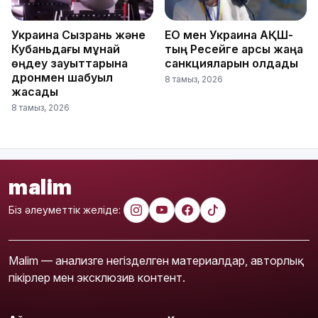
Украина Сызрань және
ЕО мен Украина АҚШ-
Кубаньдағы мұнай
тың Ресейге қарсы жаңа
өңдеу зауыттарына
санкцияларын қолдады
дронмен шабуыл
8 тамыз, 2026
жасады
8 тамыз, 2026
malim
Біз әлеуметтік желіде:
Malim — анализге негізделген материалдар, авторлық
пікірлер мен эксклюзив контент.