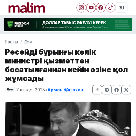
RU
Басты
Әлем
Ресейдің бұрынғы көлік
министрі қызметтен
босатылғаннан кейін өзіне қол
жұмсады
7 шілде, 2025
•
Арман Қайыпхан
Әлем