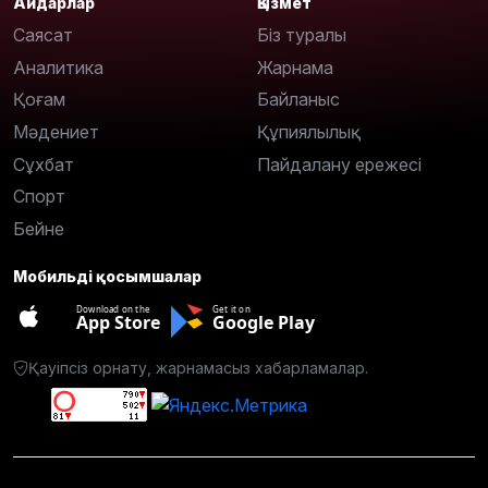
Айдарлар
Қызмет
Саясат
Біз туралы
Аналитика
Жарнама
Қоғам
Байланыс
Мәдениет
Құпиялылық
Сұхбат
Пайдалану ережесі
Спорт
Бейне
Мобильді қосымшалар
Download on the
Get it on
App Store
Google Play
Қауіпсіз орнату, жарнамасыз хабарламалар.