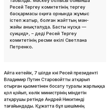
табылды. Мәскеу облысы бойынша
Ресей Тергеу комитетінің тергеу
басқармасы оқиға орнында жұмыс
істеп жатыр, болған жайттың мән-
жайы анықталуда. Басты нұсқа —
суицид», – деді Ресей Тергеу
комитетінің ресми өкілі Светлана
Петренко.
Айта кетейік, 7 шілде күні Ресей президенті
Владимир Путин Старовойтты атқарып
отырған қызметінен босату туралы жарлыққа
қол қойып, көлік министрінің міндетін
атқарушы ретінде Андрей Никитинді
тағайындады. Құжатта бұл шешімнің