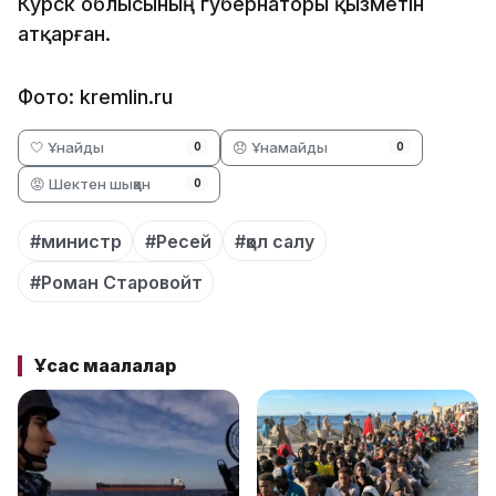
Курск облысының губернаторы қызметін
атқарған.
Фото: kremlin.ru
🤍 Ұнайды
😞 Ұнамайды
0
0
😡 Шектен шыққан
0
#министр
#Ресей
#қол салу
#Роман Старовойт
Ұқсас мақалалар