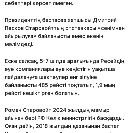
себептері көрсетілмеген.
Президенттің баспасөз хатшысы Дмитрий
Песков Старовойттың отставкасы «сенімнен
айырылуға» байланысты емес екенін
мәлімдеді.
Еске салсақ, 5-7 шілде аралығында Ресейдің
әуе компаниялары әуе кеңістігін уақытша
пайдалануға шектеулер енгізілуіне
байланысты 485 рейсті тоқтатып, 1,9 мың
рейсті кешіктірген болатын.
Роман Старовойт 2024 жылдың мамыр
айынан бері РФ Көлік министрлігін басқарды.
Оған дейін, 2018 жылдың қазанынан бастап