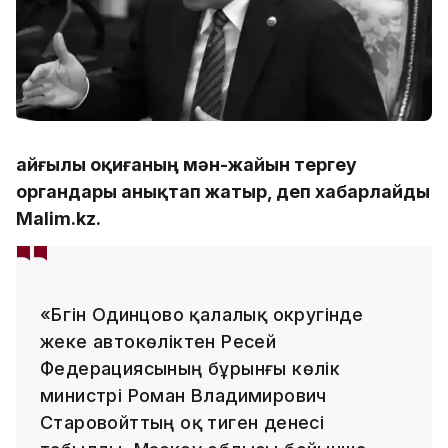
Қайғылы оқиғаның мән-жайын тергеу
органдары анықтап жатыр, деп хабарлайды
Malim.kz.
«Бүгін Одинцово қалалық округінде
жеке автокөліктен Ресей
Федерациясының бұрынғы көлік
министрі Роман Владимирович
Старовойттың оқ тиген денесі