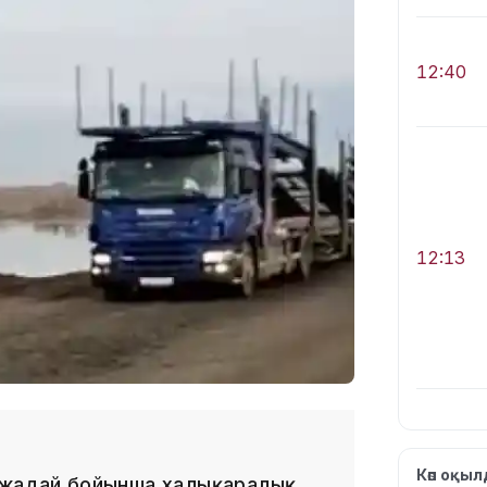
12:40
12:13
11:54
Көп оқы
і жағдай бойынша халықаралық