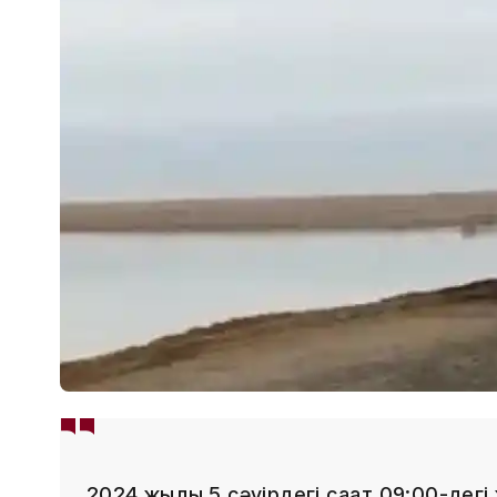
2024 жылғы 5 сәуірдегі сағат 09:00-дег