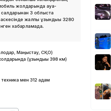
мобиль жолдарында ауа-
 салдарынан 3 облыста
часкесінде жалпы ұзындығы 3280
інген хабарламада.
10:56
влодар, Маңғыстау, СҚО)
олдарында (ұзындығы 398 км)
 техника мен 312 адам
09:36