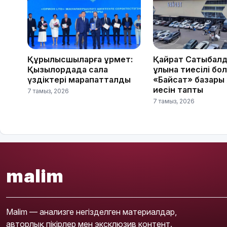
Құрылысшыларға құрмет:
Қайрат Сатыбал
Қызылордада сала
ұлына тиесілі бо
үздіктері марапатталды
«Байсат» базары
иесін тапты
7 тамыз, 2026
7 тамыз, 2026
malim
Malim — анализге негізделген материалдар,
авторлық пікірлер мен эксклюзив контент.