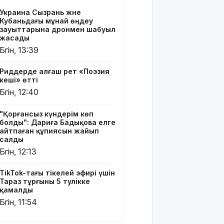
тұрғыны 5
Украина Сызрань және
тәулікке
Кубаньдағы мұнай өңдеу
қамалды
зауыттарына дронмен шабуыл
жасады
Қазақстанда
Бүгін, 13:39
талапкерлерге
2 мыңнан
Риддерде алғаш рет «Поэзия
астам
кеші» өтті
грант
Бүгін, 12:40
ұсынылады:
Кімдер
"Қорғансыз күндерім көп
үміткер
болды": Дариға Бадықова елге
бола
айтпаған құпиясын жайып
алады?
салды
Бүгін, 12:13
ЕО мен
Украина
TikTok-тағы тікелей эфирі үшін
АҚШ-тың
Тараз тұрғыны 5 тәулікке
Ресейге
қамалды
қарсы жаңа
Бүгін, 11:54
санкцияларын
қолдады