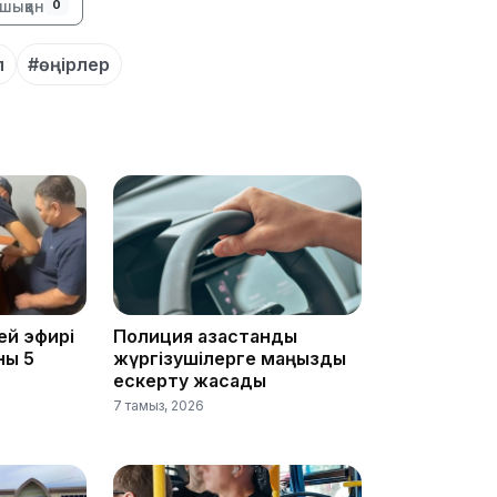
шыққан
0
08:36
л
#өңірлер
23:40
ей эфирі
Полиция қазақстандық
21:59
ны 5
жүргізушілерге маңызды
ескерту жасады
7 тамыз, 2026
21:00