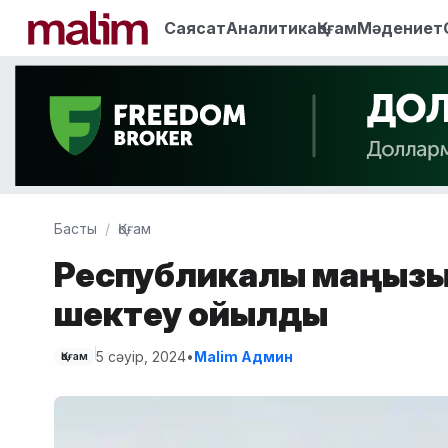
Саясат
Аналитика
Қоғам
Мәдениет
Басты
Қоғам
Республикалық маңызы
шектеу қойылды
5 сәуір, 2024
•
Malim Админ
Қоғам