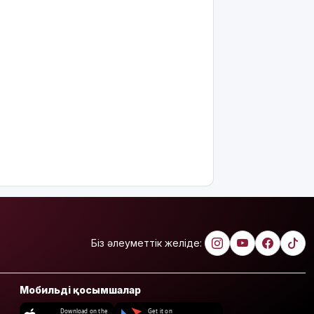
сала
үздіктері
марапатталды
Қайрат
Сатыбалдының
ұлына
тиесілі
болған
«Байсат»
базары
жаңа иесін
тапты
Қарағандада
Z белгісі
бар жейде
киген
Біз әлеуметтік желіде:
жолаушы
қызу талқыға
түсті
Мобильді қосымшалар
Президент
Download on the
Get it on