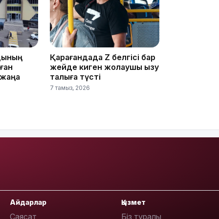
дының
Қарағандада Z белгісі бар
лған
жейде киген жолаушы қызу
 жаңа
талқыға түсті
20:52
7 тамыз, 2026
19:39
Айдарлар
Қызмет
Саясат
Біз туралы