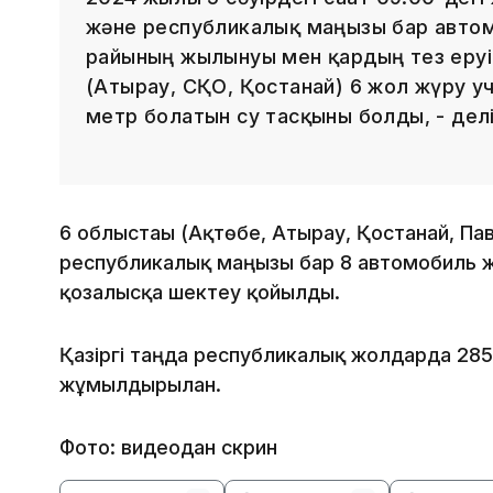
және республикалық маңызы бар авто
райының жылынуы мен қардың тез еруі
(Атырау, СҚО, Қостанай) 6 жол жүру у
метр болатын су тасқыны болды, - дел
6 облыстағы (Ақтөбе, Атырау, Қостанай, Па
республикалық маңызы бар 8 автомобиль ж
қозғалысқа шектеу қойылды.
Қазіргі таңда республикалық жолдарда 285
жұмылдырылған.
Фото: видеодан скрин