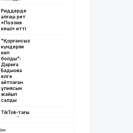
Риддерде
алғаш рет
«Поэзия
кеші» өтті
"Қорғансыз
күндерім
көп
болды":
Дариға
Бадықова
елге
айтпаған
құпиясын
жайып
салды
TikTok-тағы
тікелей
эфирі үшін
лды
Тараз