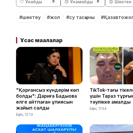
🤍 Ұнайды
😞 Ұнамайды
😡 Шектен 
0
0
#шектеу
#жол
#су тасқыны
#Қазавтожо
Ұқсас мақалалар
"Қорғансыз күндерім көп
TikTok-тағы тікел
болды": Дариға Бадықова
үшін Тараз тұрғы
елге айтпаған құпиясын
тәулікке қамалды
жайып салды
Бүгін, 11:54
Бүгін, 12:13