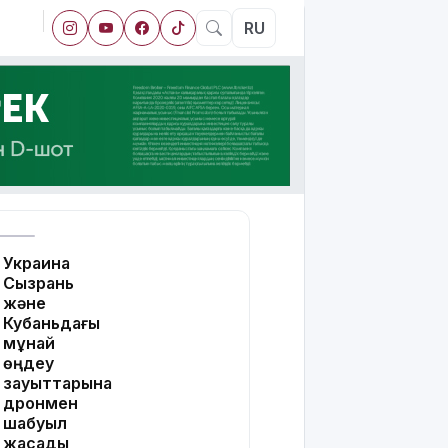
RU
Украина
Сызрань
және
Кубаньдағы
мұнай
өңдеу
зауыттарына
дронмен
шабуыл
жасады