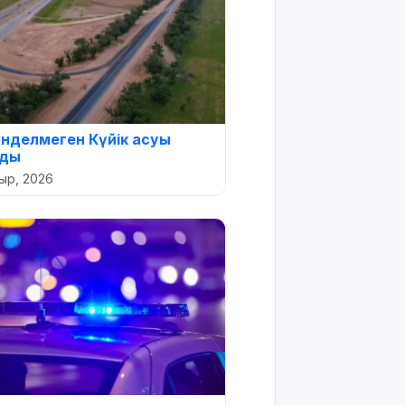
нделмеген Күйік асуы
лды
ыр, 2026