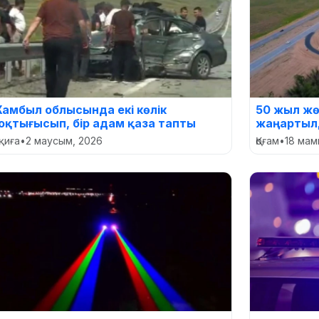
амбыл облысында екі көлік
50 жыл жө
оқтығысып, бір адам қаза тапты
жаңарты
қиға
•
2 маусым, 2026
Қоғам
•
18 мам