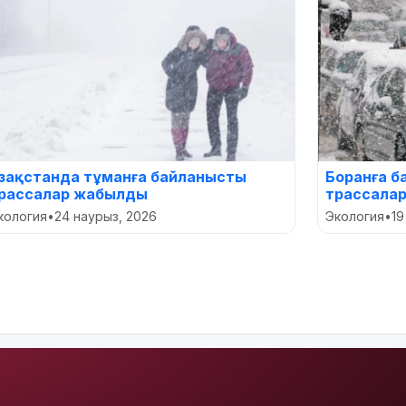
азақстанда тұманға байланысты
Боранға б
рассалар жабылды
трассала
кология
•
24 наурыз, 2026
Экология
•
19