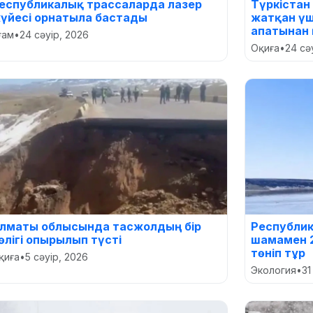
еспубликалық трассаларда лазер
Түркістан
үйесі орнатыла бастады
жатқан ү
апатынан 
оғам
•
24 сәуір, 2026
Оқиға
•
24 сә
лматы облысында тасжолдың бір
Республи
өлігі опырылып түсті
шамамен 2
төніп тұр
қиға
•
5 сәуір, 2026
Экология
•
31