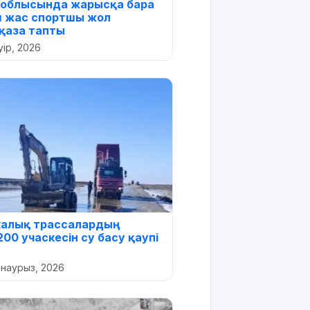
 облысында жарысқа бара
ш жас спортшы жол
қаза тапты
уір, 2026
калық трассалардың
00 учаскесін су басу қаупі
 наурыз, 2026