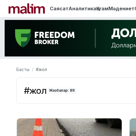
Саясат
Аналитика
Қоғам
Мәдениет
Басты
#жол
#жол
Жазбалар: 89