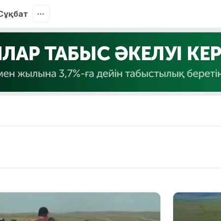
Сұқбат