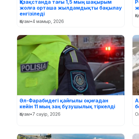
Қазақстанда тағы 1,5 мың шақырым
Р
жолға орташа жылдамдықты бақылау
ж
енгізіледі
Қ
Қоғам
•
4 мамыр, 2026
Әл-Фарабидегі қайғылы оқиғадан
А
кейін 11 мың заң бұзушылық тіркелді
б
Қоғам
•
7 сәуір, 2026
О