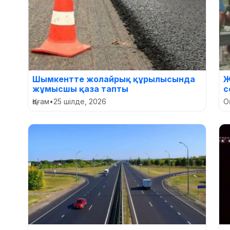
Шымкентте жолайрық құрылысында
Ж
жұмысшы қаза тапты
с
Қоғам
•
25 шілде, 2026
О