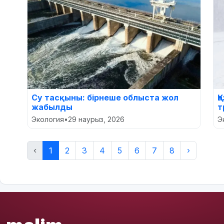
Су тасқыны: бірнеше облыста жол
Қ
жабылды
т
Экология
•
29 наурыз, 2026
Э
‹
1
2
3
4
5
6
7
8
›