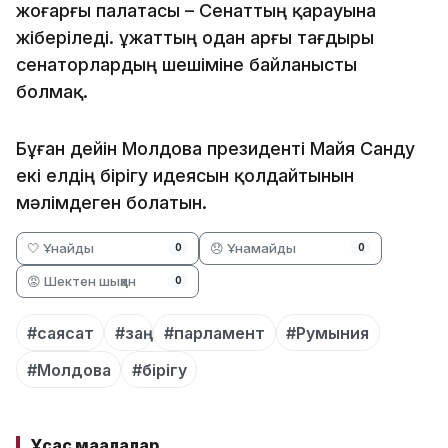
жоғарғы палатасы – Сенаттың қарауына
жіберіледі. Құжаттың одан арғы тағдыры
сенаторлардың шешіміне байланысты
болмақ.
Бұған дейін Молдова президенті Майя Санду
екі елдің бірігу идеясын қолдайтынын
мәлімдеген болатын.
🤍 Ұнайды
😞 Ұнамайды
0
0
😡 Шектен шыққан
0
#саясат
#заң
#парламент
#Румыния
#Молдова
#бірігу
Ұқсас мақалалар