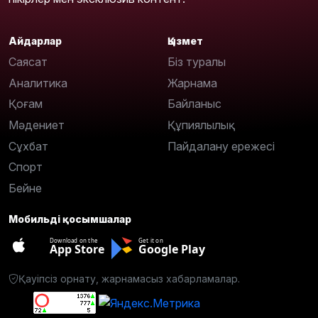
Айдарлар
Қызмет
Саясат
Біз туралы
Аналитика
Жарнама
Қоғам
Байланыс
Мәдениет
Құпиялылық
Сұхбат
Пайдалану ережесі
Спорт
Бейне
Мобильді қосымшалар
Download on the
Get it on
App Store
Google Play
Қауіпсіз орнату, жарнамасыз хабарламалар.