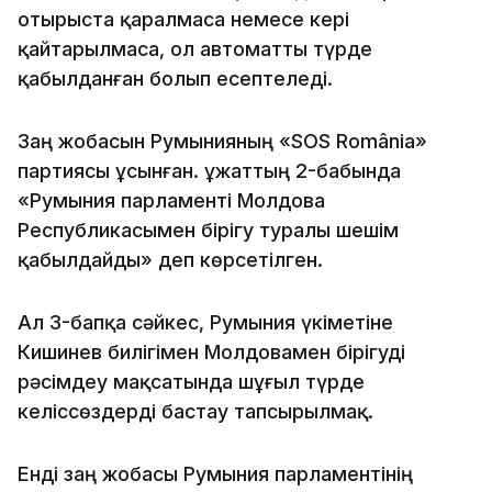
отырыста қаралмаса немесе кері
қайтарылмаса, ол автоматты түрде
қабылданған болып есептеледі.
Заң жобасын Румынияның «SOS România»
партиясы ұсынған. Құжаттың 2-бабында
«Румыния парламенті Молдова
Республикасымен бірігу туралы шешім
қабылдайды» деп көрсетілген.
Ал 3-бапқа сәйкес, Румыния үкіметіне
Кишинев билігімен Молдовамен бірігуді
рәсімдеу мақсатында шұғыл түрде
келіссөздерді бастау тапсырылмақ.
Енді заң жобасы Румыния парламентінің