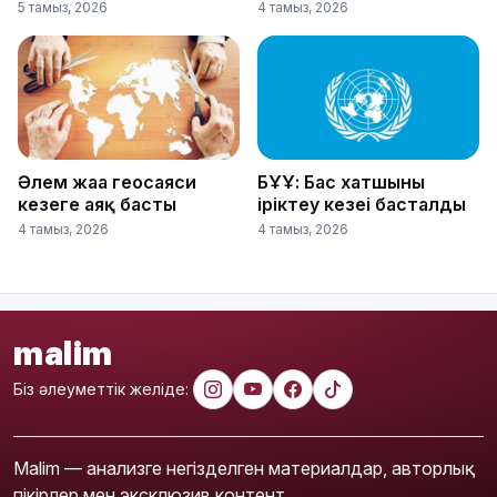
5 тамыз, 2026
4 тамыз, 2026
Әлем жаңа геосаяси
БҰҰ: Бас хатшыны
кезеңге аяқ басты
іріктеу кезеңі басталды
4 тамыз, 2026
4 тамыз, 2026
malim
Біз әлеуметтік желіде:
Malim — анализге негізделген материалдар, авторлық
пікірлер мен эксклюзив контент.