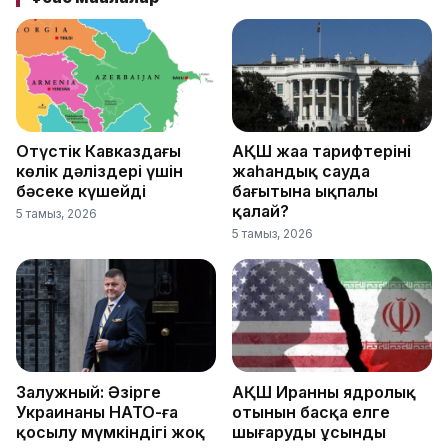
Оңтүстік Кавказдағы
АҚШ жаңа тарифтерінің
көлік дәліздері үшін
жаһандық сауда
бәсеке күшейді
бағытына ықпалы
қалай?
5 тамыз, 2026
5 тамыз, 2026
Залужный: Әзірге
АҚШ Иранның ядролық
Украинаның НАТО-ға
отынын басқа елге
қосылу мүмкіндігі жоқ
шығаруды ұсынды