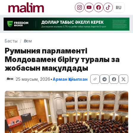
RU
Басты
Әлем
Румыния парламенті
Молдовамен бірігу туралы заң
жобасын мақұлдады
25 маусым, 2026
•
Арман Қайыпхан
Әлем