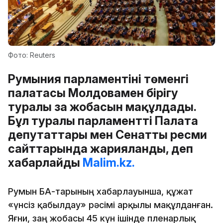
Фото: Reuters
Румыния парламентінің төменгі
палатасы Молдовамен бірігу
туралы заң жобасын мақұлдады.
Бұл туралы парламенттің Палата
депутаттары мен Сенаттың ресми
сайттарында жарияланды, деп
хабарлайды
Malim.kz.
Румын БАҚ-тарының хабарлауынша, құжат
«үнсіз қабылдау» рәсімі арқылы мақұлданған.
Яғни, заң жобасы 45 күн ішінде пленарлық