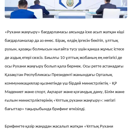
«Рухани жаңғыру» бағдарламасы аясында іске асып жатқан кіші
бағдарламалар да аз емес. Бірақ, елдің іргесін бекітіп, ұлттық
рухын, қазақы болмысын нығайта түсу үшін қанша жұмыс істесе
де аздық етері сөзсіз. Биылғы 10 ұлттық жобаның ең негізгісі де
осы Рухани жаңғыру болып қала бермек. Осы ретте астанадағы
Қазақстан Республикасы Президенті жанындағы Орталық
коммуникациялар қызметінде үш бірдей министрліктің – ҚР
Мәдениет және спорт, Ақпарат және қоғамдық даму, Білім және
ғылым министрліктерінің «Ұлттық рухани жаңғыру»: негізгі
бағыттар» тақырыбында брифинг өткізілді.
Брифингте қазір жаңадан жасалып жатқан «Ұлттық Рухани