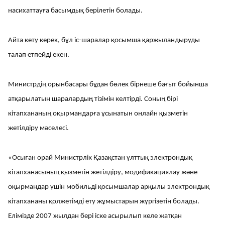
насихаттауға басымдық берілетін болады.
Айта кету керек, бұл іс-шаралар қосымша қаржыландыруды
талап етпейді екен.
Министрдің орынбасары бұдан бөлек бірнеше бағыт бойынша
атқарылатын шаралардың тізімін келтірді. Соның бірі
кітапхананың оқырмандарға ұсынатын онлайн қызметін
жетілдіру мәселесі.
«Осыған орай Министрлік Қазақстан ұлттық электрондық
кітапханасының қызметін жетілдіру, модификациялау және
оқырмандар үшін мобильді қосымшалар арқылы электрондық
кітапхананы қолжетімді ету жұмыстарын жүргізетін болады.
Елімізде 2007 жылдан бері іске асырылып келе жатқан