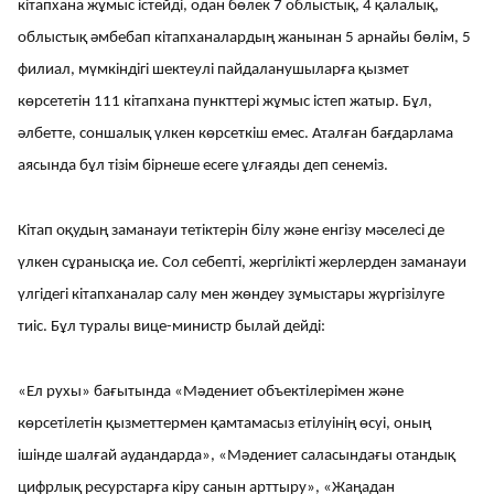
кітапхана жұмыс істейді, одан бөлек 7 облыстық, 4 қалалық,
облыстық әмбебап кітапханалардың жанынан 5 арнайы бөлім, 5
филиал, мүмкіндігі шектеулі пайдаланушыларға қызмет
көрсететін 111 кітапхана пункттері жұмыс істеп жатыр. Бұл,
әлбетте, соншалық үлкен көрсеткіш емес. Аталған бағдарлама
аясында бұл тізім бірнеше есеге ұлғаяды деп сенеміз.
Кітап оқудың заманауи тетіктерін білу және енгізу мәселесі де
үлкен сұранысқа ие. Сол себепті, жергілікті жерлерден заманауи
үлгідегі кітапханалар салу мен жөндеу зұмыстары жүргізілуге
тиіс. Бұл туралы вице-министр былай дейді:
«Ел рухы» бағытында «Мәдениет объектілерімен және
көрсетілетін қызметтермен қамтамасыз етілуінің өсуі, оның
ішінде шалғай аудандарда», «Мәдениет саласындағы отандық
цифрлық ресурстарға кіру санын арттыру», «Жаңадан