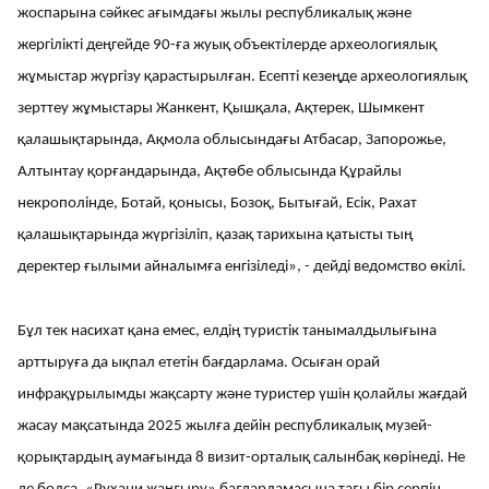
жоспарына сәйкес ағымдағы жылы республикалық және
жергілікті деңгейде 90-ға жуық объектілерде археологиялық
жұмыстар жүргізу қарастырылған. Есепті кезеңде археологиялық
зерттеу жұмыстары Жанкент, Қышқала, Ақтерек, Шымкент
қалашықтарында, Ақмола облысындағы Атбасар, Запорожье,
Алтынтау қорғандарында, Ақтөбе облысында Құрайлы
некрополінде, Ботай, қонысы, Бозоқ, Бытығай, Есік, Рахат
қалашықтарында жүргізіліп, қазақ тарихына қатысты тың
деректер ғылыми айналымға енгізіледі», - дейді ведомство өкілі.
Бұл тек насихат қана емес, елдің туристік танымалдылығына
арттыруға да ықпал ететін бағдарлама. Осыған орай
инфрақұрылымды жақсарту және туристер үшін қолайлы жағдай
жасау мақсатында 2025 жылға дейін республикалық музей-
қорықтардың аумағында 8 визит-орталық салынбақ көрінеді. Не