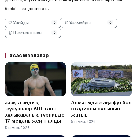
де болса, «Рухани жаңғыру» бағдарламасына тағы бір серпін
беріліп жатқан сияқты.
🤍 Ұнайды
😞 Ұнамайды
0
0
😡 Шектен шыққан
0
Ұқсас мақалалар
Қазақстандық
Алматыда жаңа футбол
жүзушілер АҚШ-тағы
стадионы салынып
халықаралық турнирде
жатыр
17 медаль жеңіп алды
5 тамыз, 2026
5 тамыз, 2026