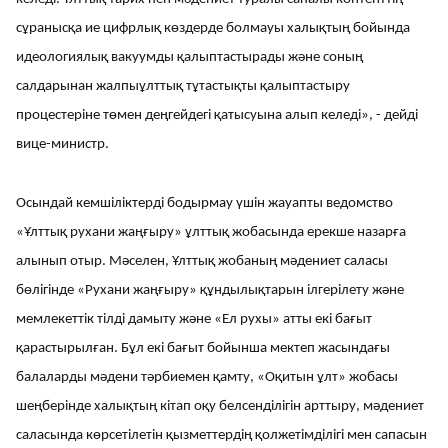
сұранысқа ие цифрлық көздерде болмауы халықтың бойында
идеологиялық вакуумды қалыптастырады және соның
салдарынан жалпыұлттық тұтастықты қалыптастыру
процестеріне төмен деңгейдегі қатысуына алып келеді», - дейді
вице-министр.
Осындай кемшіліктерді бодырмау үшін жауапты ведомство
«Ұлттық рухани жаңғыру» ұлттық жобасында ерекше назарға
алынып отыр. Мәселен, Ұлттық жобаның мәдениет саласы
бөлігінде «Рухани жаңғыру» құндылықтарын ілгерілету және
мемлекеттік тілді дамыту және «Ел рухы» атты екі бағыт
қарастырылған. Бұл екі бағыт бойынша мектеп жасындағы
балаларды мәдени тәрбиемен қамту, «Оқитын ұлт» жобасы
шеңберінде халықтың кітап оқу белсенділігін арттыру, мәдениет
саласында көрсетілетін қызметтердің қолжетімділігі мен сапасын