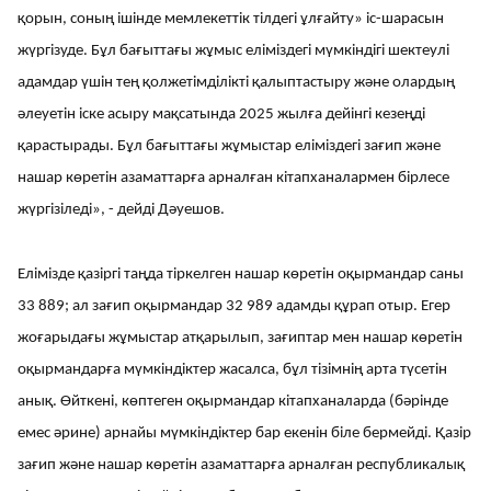
қорын, соның ішінде мемлекеттік тілдегі ұлғайту» іс-шарасын
жүргізуде. Бұл бағыттағы жұмыс еліміздегі мүмкіндігі шектеулі
адамдар үшін тең қолжетімділікті қалыптастыру және олардың
әлеуетін іске асыру мақсатында 2025 жылға дейінгі кезеңді
қарастырады. Бұл бағыттағы жұмыстар еліміздегі зағип және
нашар көретін азаматтарға арналған кітапханалармен бірлесе
жүргізіледі», - дейді Дәуешов.
Елімізде қазіргі таңда тіркелген нашар көретін оқырмандар саны
33 889; ал зағип оқырмандар 32 989 адамды құрап отыр. Егер
жоғарыдағы жұмыстар атқарылып, зағиптар мен нашар көретін
оқырмандарға мүмкіндіктер жасалса, бұл тізімнің арта түсетін
анық. Өйткені, көптеген оқырмандар кітапханаларда (бәрінде
емес әрине) арнайы мүмкіндіктер бар екенін біле бермейді. Қазір
зағип және нашар көретін азаматтарға арналған республикалық