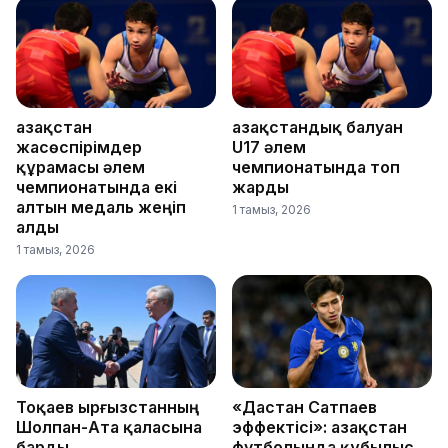
Қазақстан
Қазақстандық балуан
жасөспірімдер
U17 әлем
құрамасы әлем
чемпионатында топ
чемпионатында екі
жарды
алтын медаль жеңіп
1 тамыз, 2026
алды
1 тамыз, 2026
Тоқаев Қырғызстанның
«Дастан Сатпаев
Шолпан-Ата қаласына
эффектісі»: Қазақстан
барды
футболында құбылыс