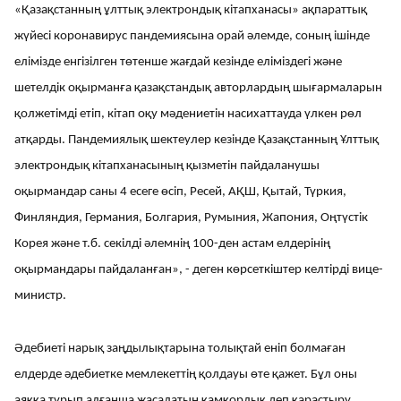
«Қазақстанның ұлттық электрондық кітапханасы» ақпараттық
жүйесі коронавирус пандемиясына орай әлемде, соның ішінде
елімізде енгізілген төтенше жағдай кезінде еліміздегі және
шетелдік оқырманға қазақстандық авторлардың шығармаларын
қолжетімді етіп, кітап оқу мәдениетін насихаттауда үлкен рөл
атқарды. Пандемиялық шектеулер кезінде Қазақстанның Ұлттық
электрондық кітапханасының қызметін пайдаланушы
оқырмандар саны 4 есеге өсіп, Ресей, АҚШ, Қытай, Түркия,
Финляндия, Германия, Болгария, Румыния, Жапония, Оңтүстік
Корея және т.б. секілді әлемнің 100-ден астам елдерінің
оқырмандары пайдаланған», - деген көрсеткіштер келтірді вице-
министр.
Әдебиеті нарық заңдылықтарына толықтай еніп болмаған
елдерде әдебиетке мемлекеттің қолдауы өте қажет. Бұл оны
аяққа тұрып алғанша жасалатын қамқорлық деп қарастыру