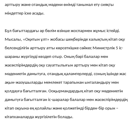
арттыру және отандық мәдени өнімді танымал ету сияқты
міндеттер іске асады.
Бұл бағыттардағы әр бөлім өзінше жоспармен жұмыс істейді.
Мысалы, «Оқитын ұлт» жобасы шеңберінде халықтың кітап оқу
белсенділігін арттыру атты көрсеткішке сәйкес Министрлік 5 іс-
шараны жүргізуді көздеп отыр. Оның бәрі балалар мен
жасөспірімдердің оқу сауаттылығын арттыру мен кітап оқу
мәдениетін дамытуға, отандық қаламгерлерді, соның ішінде жас
ақын-жазушыларды мемлекет тарапынан ынталандыру мен
қолдауға бағытталған. Ооқырмандардың кітап оқу мәдениетін
дамытуға бағытталған іс-шаралар балалар мен жасөспірімдердің
кітап оқуына ең қолайлы және қолжетімді бірден-бір орын –
кітапханаларда жүргізілетін болады.