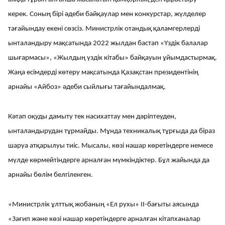
керек. Соның бірі әдеби байқаулар мен конкурстар, жүлделер
тағайындау екені сөзсіз. Министрлік отандық қаламгерлерді
ынталандыру мақсатында 2022 жылдан бастап «Үздік балалар
шығармасы», «Жылдың үздік кітабы» байқауын ұйымдастырмақ.
Жаңа есімдерді көтеру мақсатында Қазақстан президентінің
арнайы «Айбоз» әдеби сыйлығы тағайындалмақ.
Кәтап оқуды дамыту тек насихаттау мен дәріптеуден,
ынталандырудан тұрмайды. Мұнда техникалық тұрғыда да біраз
шаруа атқарылуы тиіс. Мысалы, көзі нашар көретіндерге немесе
мүлде көрмейтіндерге арналған мүмкіндіктер. Бұл жайында да
арнайы бөлім белгіленген.
​«Министрлік ұлттық жобаның «Ел рухы» II-бағыты аясында
«Зағип және көзі нашар көретіндерге арналған кітапханалар