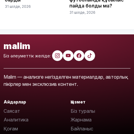
пайда болды ма?
31 шілде, 2026
31 шілде, 2026
malim
Біз әлеуметтік желіде:
Malim — анализге негізделген материалдар, авторлық
пікірлер мен эксклюзив контент.
Айдарлар
Қызмет
Саясат
Біз туралы
Аналитика
Жарнама
Қоғам
Байланыс