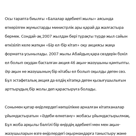
Осы тарапта биылғы «Балалар әдебиеті жылы» аясында
өткерілген жұмыстарды министрлік ары қарай да жалғастыра
бермек. Сондай-ақ 2007 жылдан бері тұрақты түрде жыл сайын
өткізіліп келе жатқан «Бір ел-бір кітап» оқу акциясы жаңа
форматта ұсынылады. 2007 жылы Абайдың қара сөздерін бүкіл
ел болып оқудан басталған акция 46 ақын-жазушыны қамтыпты.
Әр ақын не жазушының бір кітабы ел болып оқылды деген сөз.
Бұл эстафеталық акция да елдің кітапқа деген қызығушылығын
арттырудың бір жолы деп қарастыруға болады.
Сонымен қатар өңірлердегі көпшілікке арналған кітапханалар
ұйымдастыратын «Әдеби өлкетану» жобасы ұйымдастырылмақ.
Бұл жоба арқылы бәлгілі бір өңірдің әдебиеті мен мен ақын-
жазушыларын өзге өңірлердегі оқырмандарға таныстыру және