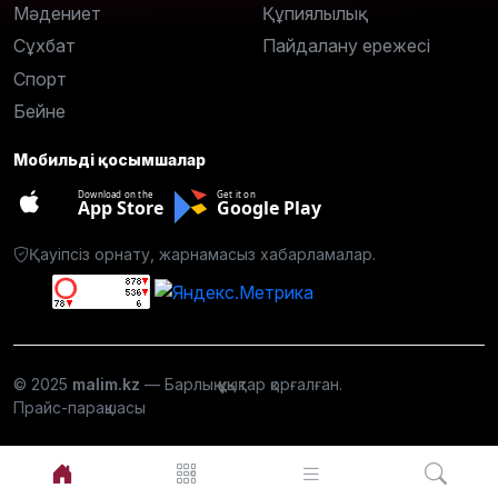
Мәдениет
Құпиялылық
Сұхбат
Пайдалану ережесі
Спорт
Бейне
Мобильді қосымшалар
Download on the
Get it on
App Store
Google Play
Қауіпсіз орнату, жарнамасыз хабарламалар.
© 2025
malim.kz
— Барлық құқықтар қорғалған.
Прайс-парақшасы