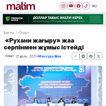
RU
Басты
Спорт
«Рухани жаңғыру» жаңа
серпінмен жұмыс істейді
21 қазан, 2021
•
Мансура Әшім
Спорт