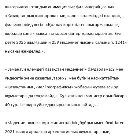
шығарылған отандық анимациялық фильмдердің саны»,
«Қазақстандық кинопрокаттың жалпы көлеміндегі отандық
фильмдердің үлесі», «Қолдау көрсетілген шығармашылық
жобалар саны» мақсатты көрсеткіштері қарастырылған. Бұл
ретте 2025 жылға дейін 259 мәдениет нысаны салынып, 1241-і
нысаны жөнделеді».
«Заманауи әлемдегі Қазақстан мәдениеті» бағдарламасымен
үндесетін және қазақтың тарихы мен бүгінін насихаттайтын
«Қазақстанның киелі географиясы» жобасын жүзеге асыру
жұмыстары да тоқтамайды. Бұл жағынан министр орынбасары
40 түрлі іс-шара ұйымдастырылатынын айтады.
«Мәдениет және спорт министрлігінің бұйрығымен бекітілген
2021 жылға арналған археологиялық жұмыстарының