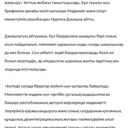
жаңғыру» Ұлттық жобасы таныстырылды. Бұл туралы осы
брифингке арнайы келіп қатысқан Мәдениет және спорт
министрінің орынбасары Нұрғиса Дәуешов айтты.
Дәуешовтың айтуынша, бұл бағдарлама шыққалы бері соның
атын пайдаланып, мемлекет қаржысын оңды-солды шашушылар
да көп болған. Сол себепті, ендігі бағдарламаларды бүкіл ел
болып жүргізудің, әр атқарылған шараның жалпы жұрттың көз
алдында өтуі маңызды.
«Бүгінде салада бірқатар жүйелі сын-қатерлер байқалуда.
Мемлекеттік мәдени күн тәртібін орталықтандырылмаған
басқару республиканың әртүрлі өңірлерінде мәдениетті
теңгерімсіз қаржыландыруға және соның салдарынан қоғамның
құндылық дезинтеграциясының жоғары тәуекелдеріне алып
келеді. Ұлттық тарих пен мәдениет туралы сапалы контенттің