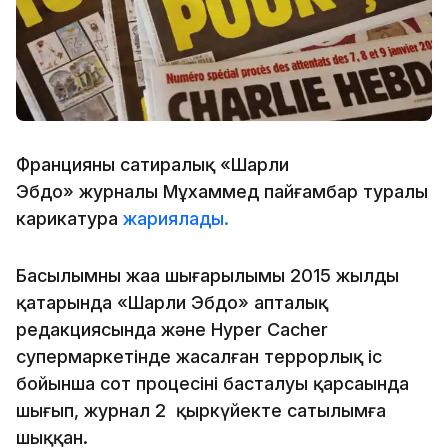
Францияның сатиралық «Шарли
Эбдо» журналы Мұхаммед пайғамбар туралы
карикатура
жариялады.
Басылымның жаңа шығарылымы 2015 жылдың
қаңтарында «Шарли Эбдо» апталық
редакциясында және Hyper Cacher
супермаркетінде жасалған террорлық іс
бойынша сот процесінің басталуы қарсаңында
шығып, журнал 2 қыркүйекте сатылымға
шыққан.