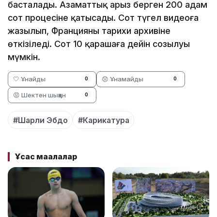
басталады. Азаматтық арыз берген 200 адам
сот процесіне қатысады. Сот түгел видеоға
жазылып, Францияның тарихи архивіне
өткізіледі. Сот 10 қарашаға дейін созылуы
мүмкін.
🤍 Ұнайды
😞 Ұнамайды
0
0
😡 Шектен шыққан
0
#Шарли Эбдо
#Карикатура
Ұқсас мақалалар