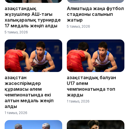
Қазақстандық
Алматыда жаңа футбол
жүзушілер АҚШ-тағы
стадионы салынып
халықаралық турнирде
жатыр
17 медаль жеңіп алды
5 тамыз, 2026
5 тамыз, 2026
Қазақстан
Қазақстандық балуан
жасөспірімдер
U17 әлем
құрамасы әлем
чемпионатында топ
чемпионатында екі
жарды
алтын медаль жеңіп
1 тамыз, 2026
алды
1 тамыз, 2026