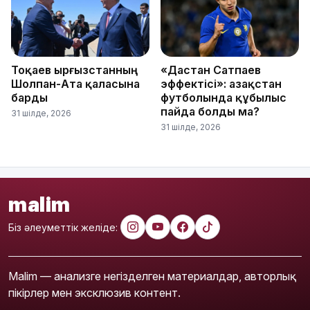
Тоқаев Қырғызстанның
«Дастан Сатпаев
Шолпан-Ата қаласына
эффектісі»: Қазақстан
барды
футболында құбылыс
пайда болды ма?
31 шілде, 2026
31 шілде, 2026
malim
Біз әлеуметтік желіде:
Malim — анализге негізделген материалдар, авторлық
пікірлер мен эксклюзив контент.