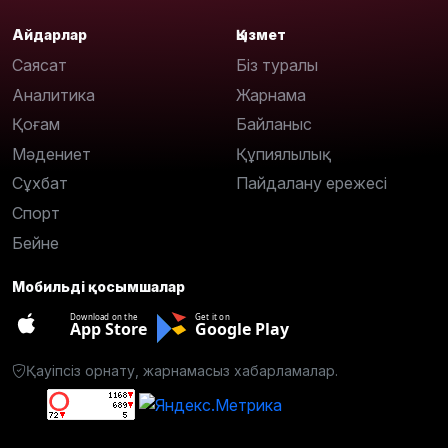
Айдарлар
Қызмет
Саясат
Біз туралы
Аналитика
Жарнама
Қоғам
Байланыс
Мәдениет
Құпиялылық
Сұхбат
Пайдалану ережесі
Спорт
Бейне
Мобильді қосымшалар
Download on the
Get it on
App Store
Google Play
Қауіпсіз орнату, жарнамасыз хабарламалар.