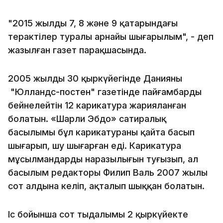
"2015 жылдың 7, 8 және 9 қаңтарындағы
терактілер туралы арнайы шығарылым", - деп
жазылған газет парақшасында.
2005 жылдың 30 қыркүйегінде Данияның
"Юлландс-постен" газетінде пайғамбарды
бейнелейтін 12 карикатура жарияланған
болатын. «Шарли Эбдо» сатиралық
басылымы бұл карикатураны қайта басып
шығарып, шу шығарған еді. Карикатура
мұсылмандардың наразылығын туғызып, ал
басылым редакторы Филип Валь 2007 жылы
сот алдына келіп, ақталып шыққан болатын.
Іс бойынша сот тыңдалымы 2 қыркүйекте