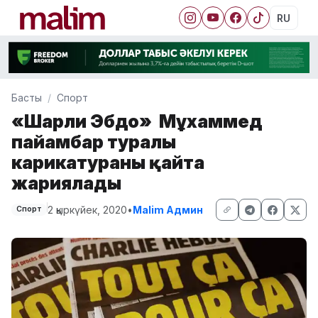
RU
Басты
Спорт
«Шарли Эбдо» Мұхаммед
пайғамбар туралы
карикатураны қайта
жариялады
2 қыркүйек, 2020
•
Malim Админ
Спорт