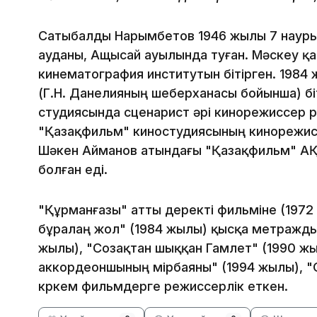
Сатыбалды Нарымбетов 1946 жылы 7 наурыз
ауданы, Ащысай ауылында туған. Мәскеу қ
кинематография институтын бітірген. 1984
(Г.Н. Данелияның шеберханасы бойынша) бі
студиясында сценарист әрі кинорежиссер р
"Қазақфильм" киностудиясының кинорежисс
Шәкен Айманов атындағы "Қазақфильм" АҚ "
болған еді.
"Құрманғазы" атты деректі фильміне (1972 
бұралаң жол" (1984 жылы) қысқа метражды 
жылы), "Созақтан шыққан Гамлет" (1990 жыл
аккордеоншының өмірбаяны" (1994 жылы), "
көркем фильмдерге режиссерлік еткен.