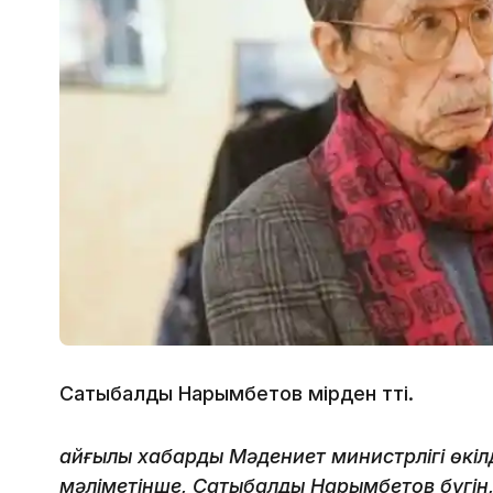
Сатыбалды Нарымбетов өмірден өтті.
Қайғылы хабарды Мәдениет министрлігі өкіл
мәліметінше, Сатыбалды Нарымбетов бүгін,