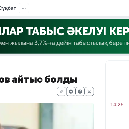
Сұқбат
в қайтыс болды
14:26