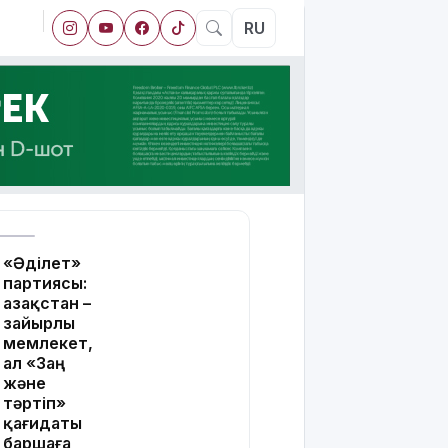
RU
«Әділет»
партиясы:
Қазақстан –
зайырлы
мемлекет,
ал «Заң
және
тәртіп»
қағидаты
баршаға