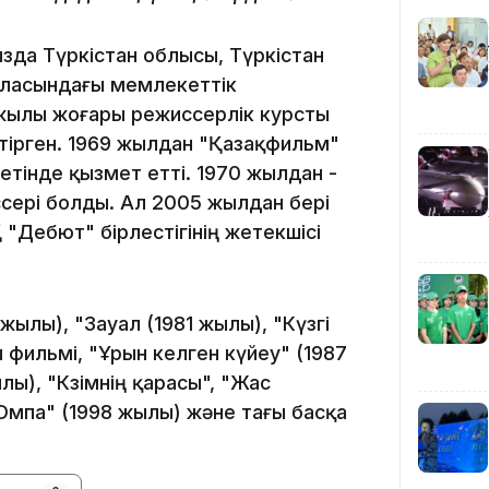
12:40
да Түркістан облысы, Түркістан
аласындағы мемлекеттік
 жылы жоғары режиссерлік курсты
тірген. 1969 жылдан "Қазақфильм"
етінде қызмет етті. 1970 жылдан -
ері болды. Ал 2005 жылдан бері
12:13
Дебют" бірлестігінің жетекшісі
жылы), "Зауал (1981 жылы), "Күзгі
фильмі, "Ұрын келген күйеу" (1987
ы), "Көзімнің қарасы", "Жас
Омпа" (1998 жылы) және тағы басқа
11:54