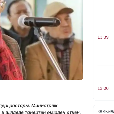
13:39
13:00
дері растады. Министрлік
Көп оқы
 8 шілдеде таңертең өмірден өткен.