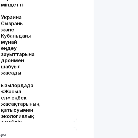
міндетті
Украина
Сызрань
және
Кубаньдағы
мұнай
өңдеу
зауыттарына
дронмен
шабуыл
жасады
Қызылордада
«Жасыл
ел» еңбек
жасақтарының
қатысуымен
экологиялық
сенбілік
өтті
лды