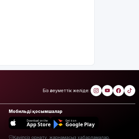
8 тамызға
арналған
ауа райы
болжамы
Полиция
қазақстандық
жүргізушілерге
маңызды
ескерту
жасады
Тоқаев
Ардақ
Біз әлеуметтік желіде:
Әмірқұловтың
отбасына
көңіл
Мобильді қосымшалар
айтты
Download on the
Get it on
App Store
Google Play
Құрылысшыларға
құрмет:
Қызылордада
Қауіпсіз орнату, жарнамасыз хабарламалар.