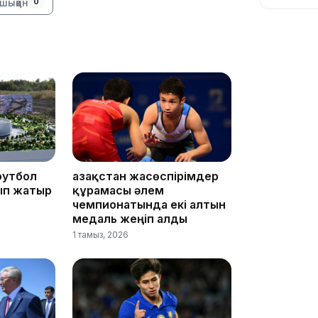
шыққан
0
10:56
футбол
Қазақстан жасөспірімдер
ып жатыр
құрамасы әлем
чемпионатында екі алтын
медаль жеңіп алды
1 тамыз, 2026
09:36