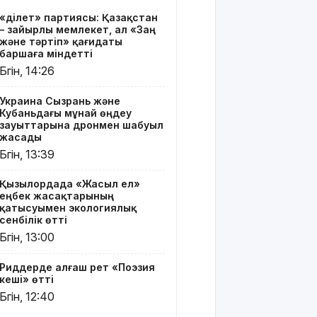
Риддерде
«Әділет» партиясы: Қазақстан
алғаш рет
– зайырлы мемлекет, ал «Заң
«Поэзия
және тәртіп» қағидаты
кеші» өтті
баршаға міндетті
Бүгін, 14:26
"Қорғансыз
күндерім
Украина Сызрань және
көп
Кубаньдағы мұнай өңдеу
болды":
зауыттарына дронмен шабуыл
Дариға
жасады
Бадықова
Бүгін, 13:39
елге
айтпаған
Қызылордада «Жасыл ел»
құпиясын
еңбек жасақтарының
жайып
қатысуымен экологиялық
салды
сенбілік өтті
Бүгін, 13:00
TikTok-тағы
тікелей
Риддерде алғаш рет «Поэзия
эфирі үшін
кеші» өтті
Тараз
Бүгін, 12:40
тұрғыны 5