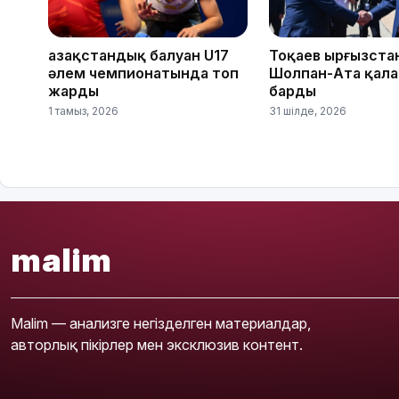
Қазақстандық балуан U17
Тоқаев Қырғызст
әлем чемпионатында топ
Шолпан-Ата қал
жарды
барды
1 тамыз, 2026
31 шілде, 2026
malim
Malim — анализге негізделген материалдар,
авторлық пікірлер мен эксклюзив контент.