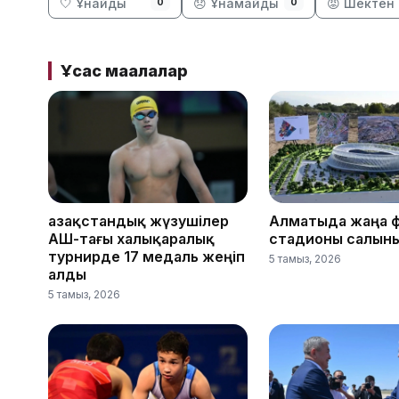
🤍 Ұнайды
😞 Ұнамайды
😡 Шектен 
0
0
Ұқсас мақалалар
Қазақстандық жүзушілер
Алматыда жаңа 
АҚШ-тағы халықаралық
стадионы салын
турнирде 17 медаль жеңіп
5 тамыз, 2026
алды
5 тамыз, 2026