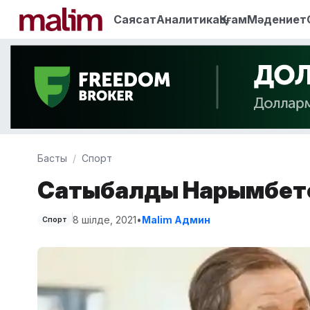
Саясат
Аналитика
Қоғам
Мәдениет
Басты
Спорт
Сатыбалды Нарымбето
8 шілде, 2021
•
Malim Админ
Спорт