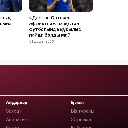
08:36
анның
«Дастан Сатпаев
асына
эффектісі»: Қазақстан
футболында құбылыс
пайда болды ма?
31 шілде, 2026
23:40
21:59
Айдарлар
Қызмет
Саясат
Біз туралы
Аналитика
Жарнама
Қоғам
Байланыс