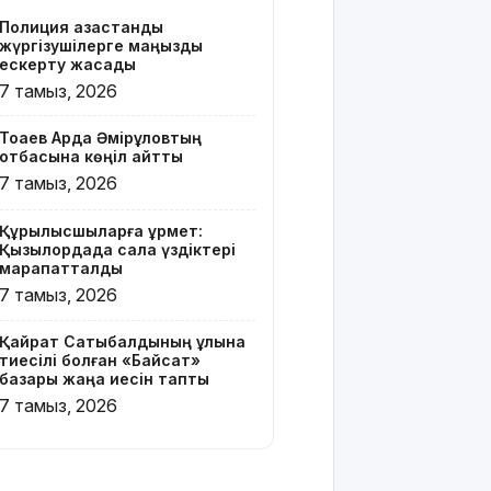
Z белгісі
Полиция қазақстандық
бар жейде
жүргізушілерге маңызды
киген
ескерту жасады
жолаушы
7 тамыз, 2026
қызу
талқыға
Тоқаев Ардақ Әмірқұловтың
түсті
отбасына көңіл айтты
7 тамыз, 2026
Президент
Солтүстік
Құрылысшыларға құрмет:
Қазақстан
Қызылордада сала үздіктері
облысының
марапатталды
90
7 тамыз, 2026
жылдығымен
құттықтады
Қайрат Сатыбалдының ұлына
тиесілі болған «Байсат»
Телефон
базары жаңа иесін тапты
алаяқтығының
7 тамыз, 2026
жаңа түрі
туралы
ескерту
жасалды