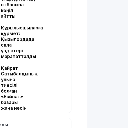
отбасына
көңіл
айтты
Құрылысшыларға
құрмет:
Қызылордада
сала
үздіктері
марапатталды
Қайрат
Сатыбалдының
ұлына
тиесілі
болған
«Байсат»
базары
жаңа иесін
тапты
ылды
Қарағандада