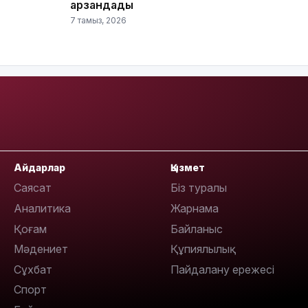
арзандады
15:33
7 тамыз, 2026
15:04
Айдарлар
Қызмет
Саясат
Біз туралы
Аналитика
Жарнама
14:10
Қоғам
Байланыс
Мәдениет
Құпиялылық
Сұхбат
Пайдалану ережесі
Спорт