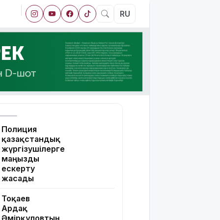
RU
Полиция
қазақстандық
жүргізушілерге
маңызды
ескерту
жасады
Тоқаев
Ардақ
Әмірқұловтың