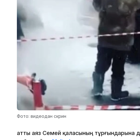
Фото: видеодан скрин
Қатты аяз Семей қаласының тұрғындарына д