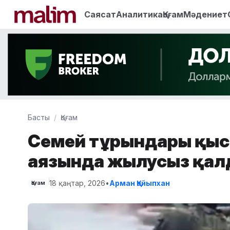
Саясат
Аналитика
Қоғам
Мәдениет
Басты
Қоғам
Семей тұрғындары қыс
аязында жылусыз қал
18 қаңтар, 2026
•
Арман Қайыпхан
Қоғам