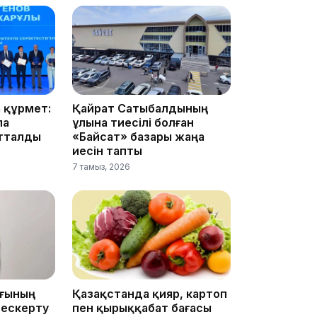
16:34
 құрмет:
Қайрат Сатыбалдының
ла
ұлына тиесілі болған
атталды
«Байсат» базары жаңа
16:33
иесін тапты
7 тамыз, 2026
16:01
ығының
Қазақстанда қияр, картоп
 ескерту
пен қырыққабат бағасы