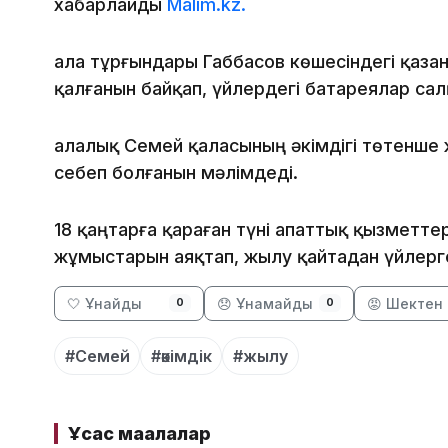
хабарлайды
Malim.kz.
Қала тұрғындары Габбасов көшесіндегі қаз
қалғанын байқап, үйлердегі батареялар са
Қалалық Семей қаласының әкімдігі төтенше
себеп болғанын мәлімдеді.
18 қаңтарға қараған түні апаттық қызметте
жұмыстарын аяқтап, жылу қайтадан үйлерге
🤍 Ұнайды
😞 Ұнамайды
😡 Шектен 
0
0
#Семей
#әкімдік
#жылу
Ұқсас мақалалар