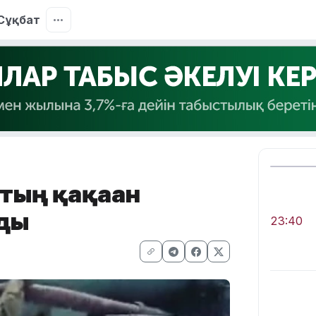
Сұқбат
тың қақаған
ды
23:40