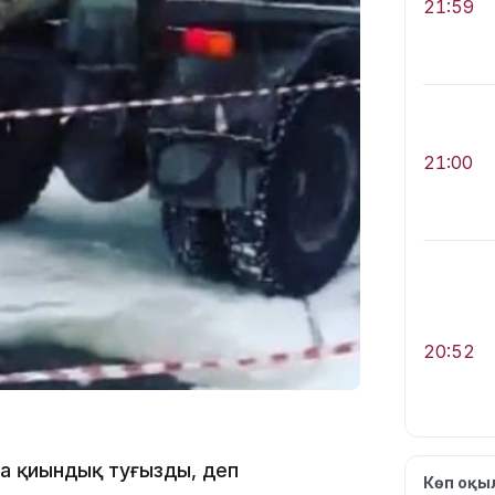
21:59
21:00
20:52
а қиындық туғызды, деп
Көп оқ