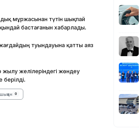
андық мұржасынан түтін шықпай
19:39
лқындай бастағанын хабарлады.
 жағдайдың туындауына қатты аяз
р жылу желілеріндегі жөндеу
18:45
 берілді.
шыққан
0
17:34