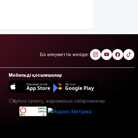
интеллектіні
өшіруге
міндеттейтін
болып
жатыр
Грант
иегерлерінің
тізімі
Біз әлеуметтік желіде:
шықты
Белгілі
блогер
Мобильді қосымшалар
Астанада
Download on the
Get it on
былапыт
App Store
Google Play
сөз
айтқаны
Қауіпсіз орнату, жарнамасыз хабарламалар.
үшін
қамауға
алынды
Мектеп
оқушылары