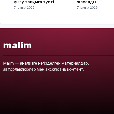
қызу талқыға түсті
жасалды
7 тамыз, 2026
7 тамыз, 2026
malim
Malim — анализге негізделген материалдар,
авторлық пікірлер мен эксклюзив контент.