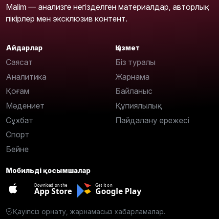
Malim — анализге негізделген материалдар, авторлық
пікірлер мен эксклюзив контент.
Айдарлар
Қызмет
Саясат
Біз туралы
Аналитика
Жарнама
Қоғам
Байланыс
Мәдениет
Құпиялылық
Сұхбат
Пайдалану ережесі
Спорт
Бейне
Мобильді қосымшалар
Download on the
Get it on
App Store
Google Play
Қауіпсіз орнату, жарнамасыз хабарламалар.