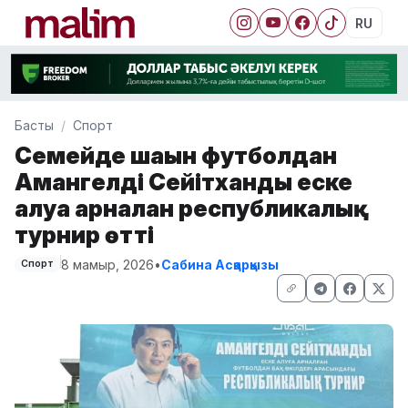
RU
Басты
Спорт
Семейде шағын футболдан
Амангелді Сейітханды еске
алуға арналған республикалық
турнир өтті
8 мамыр, 2026
•
Сабина Асқарқызы
Спорт