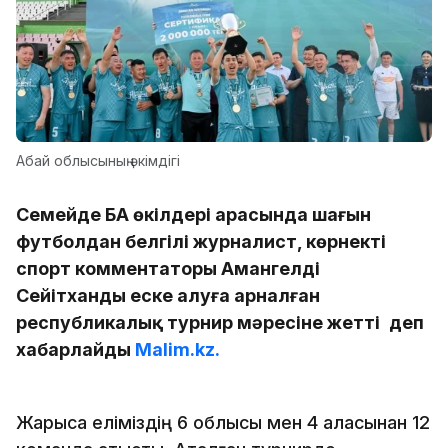
Абай облысының әкімдігі
Семейде БАҚ өкілдері арасында шағын
футболдан белгілі журналист, көрнекті
спорт комментаторы Амангелді
Сейітханды еске алуға арналған
республикалық турнир мәресіне жетті
деп
хабарлайды
Malim.kz.
Жарысқа еліміздің 6 облысы мен 4 қаласынан 12