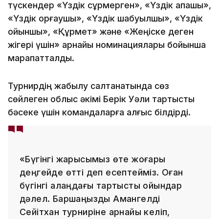
түскендер «Үздік сұрмерген», «Үздік қақпашы»,
«Үздік қорғаушы», «Үздік шабуылшы», «Үздік
ойыншы», «Құрмет» және «Жеңіске деген
жігері үшін» арнайы номинациялары бойынша
марапатталды.
Турнирдің жабылу салтанатында сөз
сөйлеген облыс әкімі Берік Уәли тартысты
бәсеке үшін командаларға алғыс білдірді.
«Бүгінгі жарысымыз өте жоғары
деңгейде өтті деп есептейміз. Оған
бүгінгі алаңдағы тартысты ойындар
дәлел. Баршаңызды Амангелді
Сейітхан турниріне арнайы келіп,