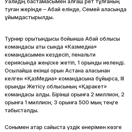
Уәлидің бастамасымен алғаш рет тұлғаның
туған жерінде – Абай елінде, Семей қаласында
ұйымдастырылды.
Турнир қорытындысы бойынша Абай облысы
командасы ақтық сында «Казмедиа»
командасымен кездесіп, пенальти
сериясында жеңіске жетіп, 1 орынды иеленді.
Осылайша екінші орын Астана қаласынан
келген «ҚазМедиа» командасына бұйырса, III
орынды Жетісу облысының «Қаракет»
командасы алды. Бірінші орынға 2 миллион, 2
орынға 1 миллион, 3 орынға 500 мың теңге
табысталды.
Сонымен қатар сайыста үздік өнерімен көзге