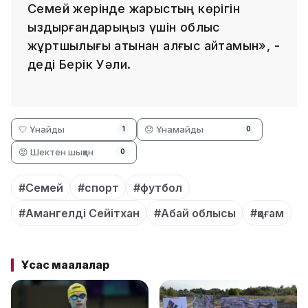
Семей жерінде жарыстың көрігін
қыздырғандарыңыз үшін облыс
жұртшылығы атынан алғыс айтамын», -
деді Берік Уәли.
🤍 Ұнайды
😞 Ұнамайды
1
0
😡 Шектен шыққан
0
#Семей
#спорт
#футбол
#Амангелді Сейітхан
#Абай облысы
#қоғам
Ұқсас мақалалар