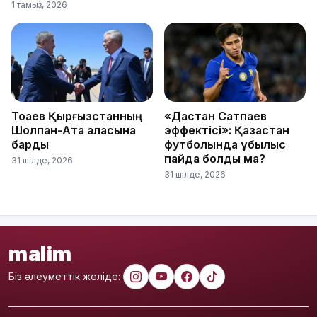
1 тамыз, 2026
Тоқаев Қырғызстанның
«Дастан Сатпаев
Шолпан-Ата қаласына
эффектісі»: Қазақстан
барды
футболында құбылыс
пайда болды ма?
31 шілде, 2026
31 шілде, 2026
malim
Біз әлеуметтік желіде: