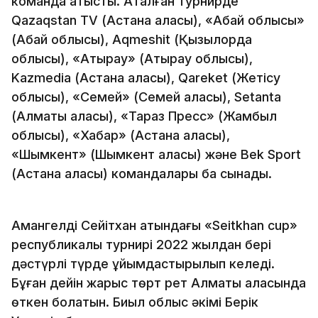
команда қатысты. Аталған турнирде
Qazaqstan TV (Астана қаласы), «Абай облысы»
(Абай облысы), Aqmeshit (Қызылорда
облысы), «Атырау» (Атырау облысы),
Kazmedia (Астана қаласы), Qareket (Жетісу
облысы), «Семей» (Семей қаласы), Setanta
(Алматы қаласы), «Тараз Пресс» (Жамбыл
облысы), «Хабар» (Астана қаласы),
«Шымкент» (Шымкент қаласы) және Bek Sport
(Астана қаласы) командалары бақ сынады.
Амангелді Сейітхан атындағы «Seitkhan cup»
республикалық турнирі 2022 жылдан бері
дәстүрлі түрде ұйымдастырылып келеді.
Бұған дейін жарыс төрт рет Алматы қаласында
өткен болатын. Биыл облыс әкімі Берік