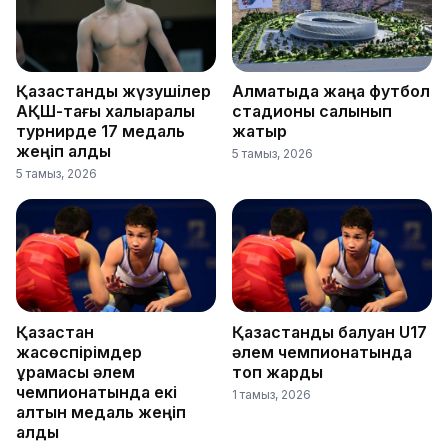
Қазақстандық жүзушілер
Алматыда жаңа футбол
АҚШ-тағы халықаралық
стадионы салынып
турнирде 17 медаль
жатыр
жеңіп алды
5 тамыз, 2026
5 тамыз, 2026
Қазақстан
Қазақстандық балуан U17
жасөспірімдер
әлем чемпионатында
құрамасы әлем
топ жарды
чемпионатында екі
1 тамыз, 2026
алтын медаль жеңіп
алды