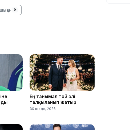
шыққан
0
10:56
іне
Ең танымал той әлі
рды
талқыланып жатыр
09:36
30 шілде, 2026