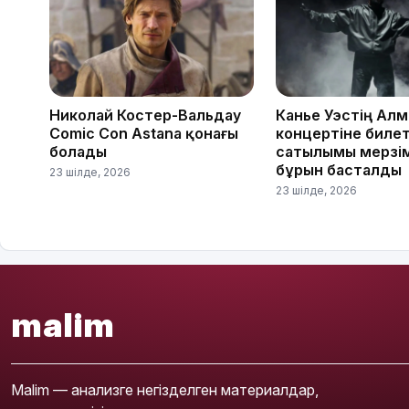
Николай Костер-Вальдау
Канье Уэстің Ал
Comic Con Astana қонағы
концертіне биле
болады
сатылымы мерзі
бұрын басталды
23 шілде, 2026
23 шілде, 2026
malim
Malim — анализге негізделген материалдар,