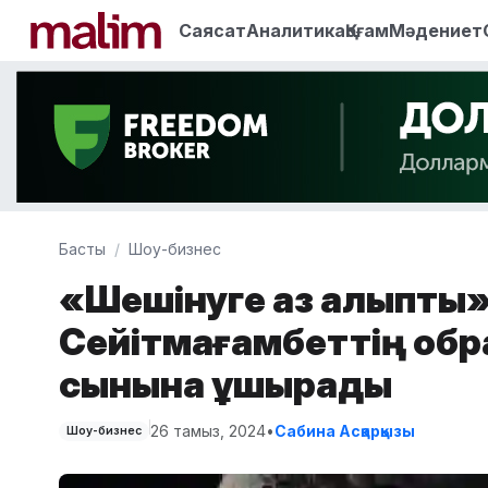
Саясат
Аналитика
Қоғам
Мәдениет
Басты
Шоу-бизнес
«Шешінуге аз қалыпты»
Сейітмағамбеттің обр
сынына ұшырады
26 тамыз, 2024
•
Сабина Асқарқызы
Шоу-бизнес