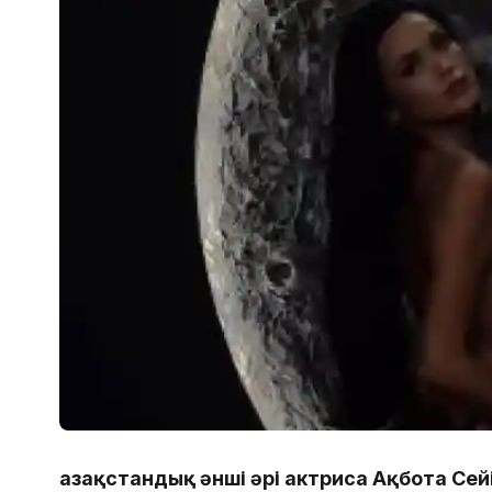
Қазақстандық әнші әрі актриса Ақбота С