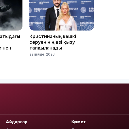
08:36
матыдағы
Кристинаның кешкі
т
серуенінің өзі қызу
мінен
талқыланады
23:40
22 шілде, 2026
21:59
Айдарлар
Қызмет