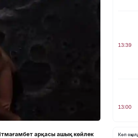
13:39
13:00
ейітмағамбет арқасы ашық көйлек
Көп оқы