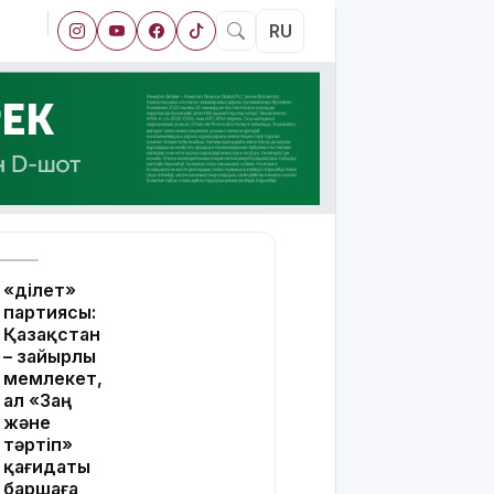
RU
«Әділет»
партиясы:
Қазақстан
– зайырлы
мемлекет,
ал «Заң
және
тәртіп»
қағидаты
баршаға