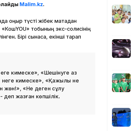
арлайды
Malim.kz
.
12:40
нда қоңыр түсті жібек матадан
ы. «КошYOU» тобының экс-солисінің
інген. Бірі сынаса, екінші тарап
12:13
 неге кимеске», «Шешінуге аз
, неге кимеске», «Қажылық не
н жөн!», «Не деген сұлу
- деп жазған көпшілік.
11:54