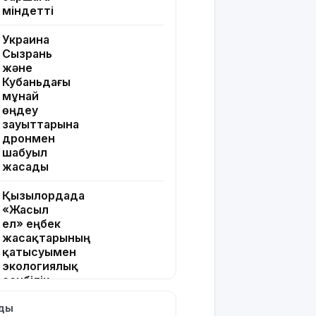
міндетті
Украина
Сызрань
және
Кубаньдағы
мұнай
өңдеу
зауыттарына
дронмен
шабуыл
жасады
Қызылордада
«Жасыл
ел» еңбек
жасақтарының
қатысуымен
экологиялық
сенбілік
өтті
лды