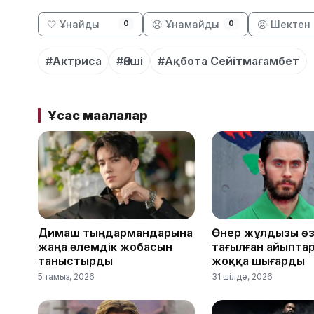
🤍 Ұнайды
😞 Ұнамайды
😡 Шектен 
0
0
#Актриса
#Әнші
#Ақбота Сейітмағамбет
Ұқсас мақалалар
Димаш тыңдармандарына
Өнер жұлдызы өз
жаңа әлемдік жобасын
тағылған айыпта
таныстырды
жоққа шығарды
5 тамыз, 2026
31 шілде, 2026