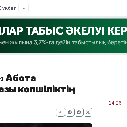
Сұқбат
: Ақбота
азы көпшіліктің
14:26