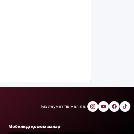
8 тамызға
арналған
ауа райы
болжамы
Полиция
қазақстандық
жүргізушілерге
маңызды
ескерту
жасады
Тоқаев
Ардақ
Әмірқұловтың
отбасына
көңіл
Біз әлеуметтік желіде:
айтты
Құрылысшыларға
құрмет:
Мобильді қосымшалар
Қызылордада