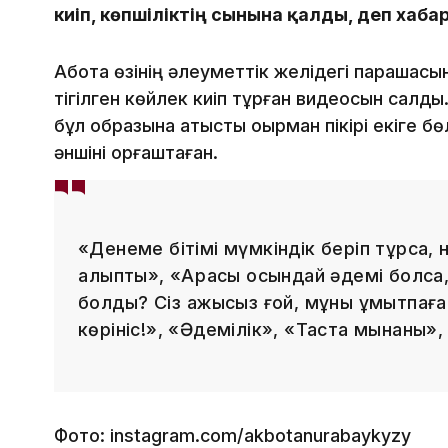
киіп, көпшіліктің сынына қалды, деп хаб
Ақбота өзінің әлеуметтік желідегі парақшасы
тігілген көйлек киіп тұрған видеосын салд
бұл образына қатысты оқырман пікірі екіге бөл
әншіні қорғаштаған.
«Денеме бітімі мүмкіндік беріп тұрса,
қалыпты», «Арқасы осындай әдемі болса
болды? Сіз қажысыз ғой, мұны ұмытпаға
көрініс!», «Әдемілік», «Таста мынаны», 
Фото: instagram.com/akbotanurabaykyzy