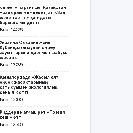
Риддерде
«Әділет» партиясы: Қазақстан
алғаш рет
– зайырлы мемлекет, ал «Заң
«Поэзия
және тәртіп» қағидаты
кеші» өтті
баршаға міндетті
Бүгін, 14:26
"Қорғансыз
күндерім
Украина Сызрань және
көп
Кубаньдағы мұнай өңдеу
болды":
зауыттарына дронмен шабуыл
Дариға
жасады
Бадықова
Бүгін, 13:39
елге
айтпаған
Қызылордада «Жасыл ел»
құпиясын
еңбек жасақтарының
жайып
қатысуымен экологиялық
салды
сенбілік өтті
Бүгін, 13:00
TikTok-тағы
тікелей
Риддерде алғаш рет «Поэзия
эфирі үшін
кеші» өтті
Тараз
Бүгін, 12:40
тұрғыны 5