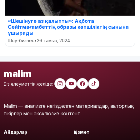
«Шешінуге аз қалыпты»: Ақбота
Сейітмағамбеттің образы көпшіліктің сынына
ұшырады
Шоу-бизнес
•
26 тамыз, 2024
malim
Біз әлеуметтік желіде:
Malim — анализге негізделген материалдар, авторлық
пікірлер мен эксклюзив контент.
Айдарлар
Қызмет