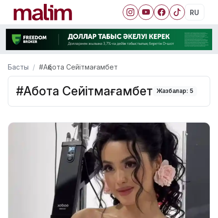
RU
Басты
#Ақбота Сейітмағамбет
#Ақбота Сейітмағамбет
Жазбалар: 5