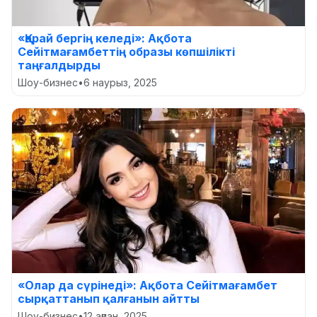
«Қарай бергің келеді»: Ақбота
Сейітмағамбеттің образы көпшілікті
таңғалдырды
Шоу-бизнес
•
6 наурыз, 2025
«Олар да сүрінеді»: Ақбота Сейітмағамбет
сырқаттанып қалғанын айтты
Шоу-бизнес
•
12 ақпан, 2025