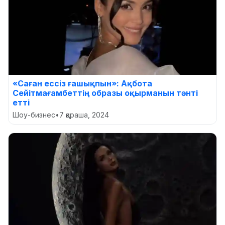
«Саған ессіз ғашықпын»: Ақбота
Сейітмағамбеттің образы оқырманын тәнті
етті
Шоу-бизнес
•
7 қараша, 2024