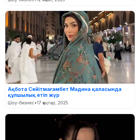
Ақбота Сейітмағамбет Мәдина қаласында
құлшылық етіп жүр
Шоу-бизнес
•
17 қаңтар, 2025