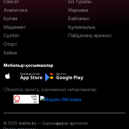
Саясат
Біз туралы
Аналитика
Жарнама
Қоғам
Байланыс
Мәдениет
Құпиялылық
Сұхбат
Пайдалану ережесі
Спорт
Бейне
Мобильді қосымшалар
Download on the
Get it on
App Store
Google Play
Қауіпсіз орнату, жарнамасыз хабарламалар.
© 2025
malim.kz
— Барлық құқықтар қорғалған.