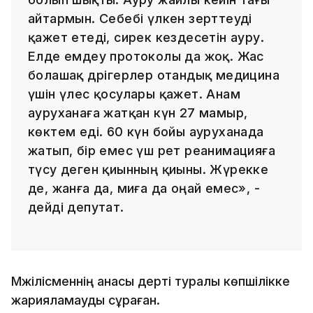
айтармын. Себебі үлкен зерттеуді
қажет етеді, сирек кездесетін ауру.
Елде емдеу протоколы да жоқ. Жас
болашақ дәрігерлер отандық медицина
үшін үлес қосулары қажет. Анам
ауруханаға жатқан күн 27 мамыр,
көктем еді. 60 күн бойы ауруханада
жатып, бір емес үш рет реанимацияға
түсу деген қиынның қиыны. Жүрекке
де, жанға да, миға да оңай емес», -
дейді депутат.
Мәжілісменнің анасы дерті туралы көпшілікке
жарияламауды сұраған.