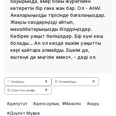
бауырында, өмір бойы жүрегімен
көтеретін бір ғана жан бар. Ол - АНА!
Аналарыңызды тірісінде бағалаңыздар.
Жақсы сөздеріңізді айтып,
махаббатарыңызды білдіріңіздер.
Көбірек уақыт бөліңіздер. Бір күні кеш
болады... Ал ол кезде ешкім уақытты
кері қайтара алмайды. Ешкім де,
ештеңе де мәңгілік емес», - деді ол.
🤍 Ұнайды
😞 Ұнамайды
0
0
😡 Шектен шыққан
0
#депутат
#денсаулық
#Мәжіліс
#ауру
#Дәулет Мұқаев