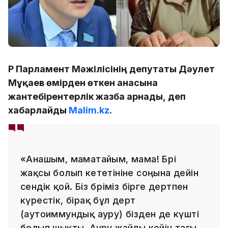
ҚР Парламент Мәжілісінің депутаты Дәулет
Мұқаев өмірден өткен анасына
жантебірентерлік жазба арнады, деп
хабарлайды
Malim.kz
.
«Анашым, маматайым, мама! Бәрі
жақсы болып кететініне соңына дейін
сендік қой. Біз бәріміз бірге дертпен
күрестік, бірақ бұл дерт
(аутоиммундық ауру) бізден де күшті
болып шықты. Ауру жайлы кейін тағы