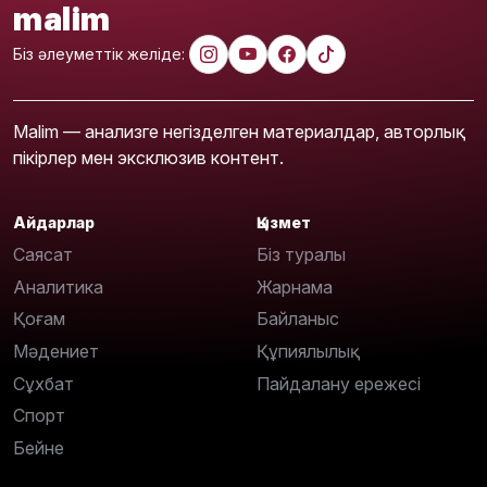
malim
Біз әлеуметтік желіде:
Malim — анализге негізделген материалдар, авторлық
пікірлер мен эксклюзив контент.
Айдарлар
Қызмет
Саясат
Біз туралы
Аналитика
Жарнама
Қоғам
Байланыс
Мәдениет
Құпиялылық
Сұхбат
Пайдалану ережесі
Спорт
Бейне