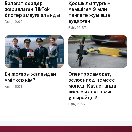
Балағат сөздер
Қосшылық тұрғын
жариялаған TikTok
«емшіге» 9 млн
блогер қамауға алынды
теңгеге жуық ақша
аударған
Бүгін, 19:09
Бүгін, 16:37
Ең жоғары жалақыдан
Электросамокат,
үміткер кім?
велосипед немесе
мопед: Қазақстанда
Бүгін, 16:01
қайсысы апатқа жиі
ұшырайды?
Бүгін, 15:59