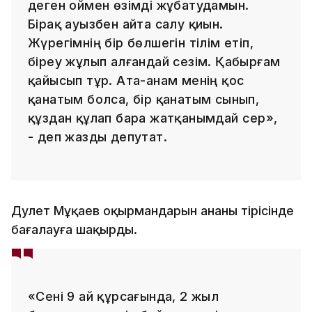
деген оймен өзімді жұбатудамын.
Бірақ ауызбен айта салу қиын.
Жүрегімнің бір бөлшегін тілім етіп,
біреу жұлып алғандай сезім. Қабырғам
қайысып тұр. Ата-анам менің қос
қанатым болса, бір қанатым сынып,
құздан құлап бара жатқанымдай әсер»,
- деп жазды депутат.
Дәулет Мұқаев оқырмандарын ананы тірісінде
бағалауға шақырды.
«Сені 9 ай құрсағында, 2 жыл