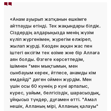
«Анам ауырып жатқанын ешкімге
айтпауды өтінді. Тек жақындары білдік.
Сіздердің алдарыңызда менің жүзім
күліп жүргенімен, жүрегім елжіреп,
жылап жүрді. Көзден аққан жас пен
іштегі өксігім тек өзіме және бір Аллаға
аян болды. Өзгеге көрсетпедім,
ішімнен "мен мықтымын, мен
сынбауым керек, әйтпесе, анамды кім
емдейді" деген оймен жүрдім. Мен
үшін осы 60 күннің әр күні арпалыс,
күрес, уайым, белгісіздік, шарасыздық,
ұйқысыз түндер, дұғамен өтті. "Амал
нешік, Алланың әмірі, Алланың қалауы"