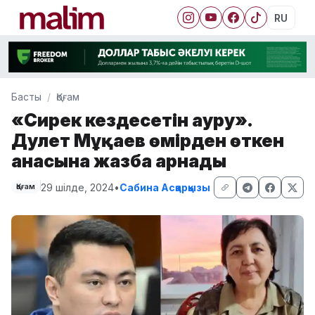
RU
Басты
Қоғам
«Сирек кездесетін ауру».
Дәулет Мұқаев өмірден өткен
анасына жазба арнады
29 шілде, 2024
•
Сабина Асқарқызы
Қоғам