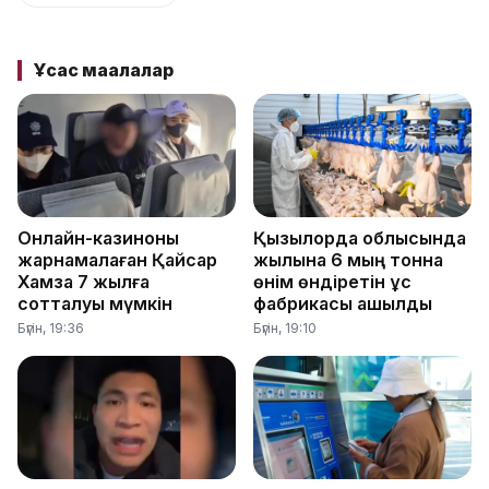
Ұқсас мақалалар
Онлайн-казиноны
Қызылорда облысында
жарнамалаған Қайсар
жылына 6 мың тонна
Хамза 7 жылға
өнім өндіретін құс
сотталуы мүмкін
фабрикасы ашылды
Бүгін, 19:36
Бүгін, 19:10