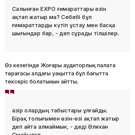
Салынған EXPO ғимараттары өзін
ақтап жатыр ма? Себебі бұл
ғимараттарды күтіп ұстау мен басқа
шығындар бар, - деп сұрады тілшілер.
Өз кезегінде Жоғары аудиторлық палата
төрағасы алдағы уақытта бұл бағытта
тексеріс болатынын айтты.
Қазір олардың табыстары ұлғайды.
Бірақ толығымен өзін-өзі ақтап жатыр
деп айта алмаймын, - деді Әлихан
Смайылов.