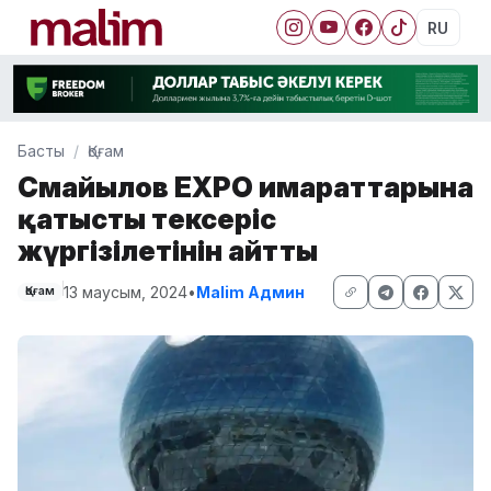
RU
Басты
Қоғам
Смайылов EXPO ғимараттарына
қатысты тексеріс
жүргізілетінін айтты
13 маусым, 2024
•
Malim Админ
Қоғам