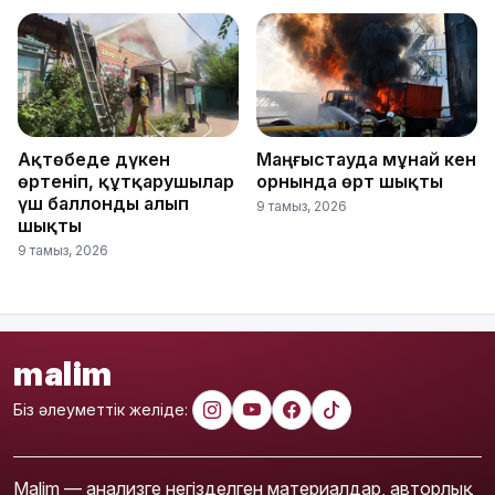
Ақтөбеде дүкен
Маңғыстауда мұнай кен
өртеніп, құтқарушылар
орнында өрт шықты
үш баллонды алып
9 тамыз, 2026
шықты
9 тамыз, 2026
malim
Біз әлеуметтік желіде:
Malim — анализге негізделген материалдар, авторлық