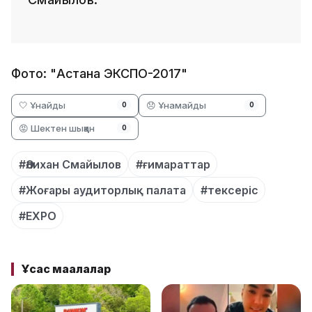
Фото: "Астана ЭКСПО-2017"
🤍 Ұнайды
😞 Ұнамайды
0
0
😡 Шектен шыққан
0
#Әлихан Смайылов
#ғимараттар
#Жоғары аудиторлық палата
#тексеріс
#EXPO
Ұқсас мақалалар