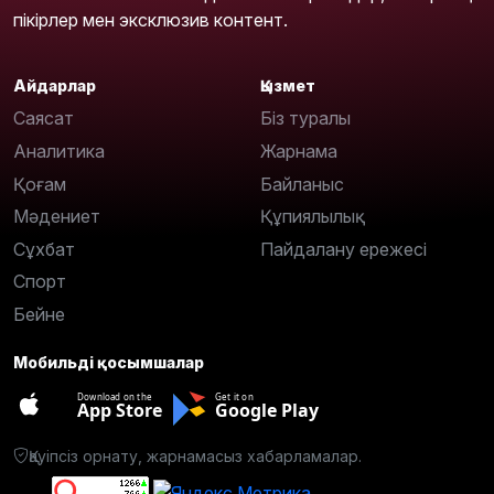
пікірлер мен эксклюзив контент.
Айдарлар
Қызмет
Саясат
Біз туралы
Аналитика
Жарнама
Қоғам
Байланыс
Мәдениет
Құпиялылық
Сұхбат
Пайдалану ережесі
Спорт
Бейне
Мобильді қосымшалар
Download on the
Get it on
App Store
Google Play
Қауіпсіз орнату, жарнамасыз хабарламалар.