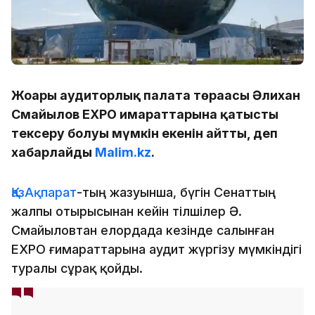
Жоғары аудиторлық палата төрағасы Әлихан
Смайылов EXPO ғимараттарына қатысты
тексеру болуы мүмкін екенін айтты, деп
хабарлайды
Malim.kz
.
ҚазАқпарат
-тың жазуынша, бүгін Сенаттың
жалпы отырысынан кейін тілшілер Ә.
Смайыловтан елордада кезінде салынған
EXPO ғимараттарына аудит жүргізу мүмкіндігі
туралы сұрақ қойды.