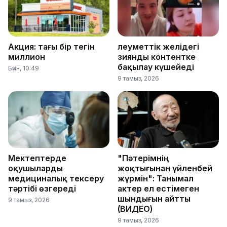
Акция: тағы бір тегін
Әлеуметтік желідегі
миллион
зиянды контентке
бақылау күшейеді
Бүгін, 10:49
9 тамыз, 2026
Мектептерде
"Пәтерімнің
оқушыларды
жоқтығынан үйленбей
медициналық тексеру
жүрмін": Танымал
тәртібі өзгереді
актер ел естімеген
шындығын айтты
9 тамыз, 2026
(ВИДЕО)
9 тамыз, 2026