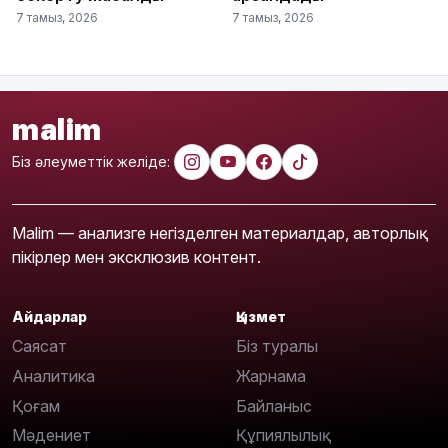
7 тамыз, 2026
7 тамыз, 2026
malim
Біз әлеуметтік желіде:
Malim — анализге негізделген материалдар, авторлық
пікірлер мен эксклюзив контент.
Айдарлар
Қызмет
Саясат
Біз туралы
Аналитика
Жарнама
Қоғам
Байланыс
Мәдениет
Құпиялылық