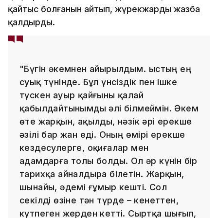
қайтыс болғанын айтып, жүрекжарды жазба
қалдырды.
"Бүгін әкемнен айырылдым. Қыстың ең
суық түнінде. Бұл үнсіздік пен ішке
түскен ауыр қайғыны қалай
қабылдайтынымды әлі білмеймін. Әкем
өте жарқын, ақылды, нәзік әрі ерекше
әзілі бар жан еді. Оның өмірі ерекше
кездесулерге, оқиғалар мен
адамдарға толы болды. Ол әр күнін бір
тарихқа айналдыра білетін. Жарқын,
шынайы, әдемі ғұмыр кешті. Сол
секілді өзіне тән түрде – кенеттен,
күтпеген жерден кетті. Сыртқа шығып,