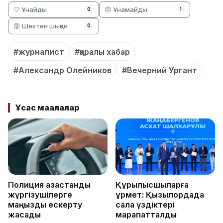
🤍 Ұнайды
😞 Ұнамайды
0
1
😡 Шектен шыққан
0
#журналист
#қаралы хабар
#Александр Олейников
#Вечерний Ургант
Ұқсас мақалалар
Полиция қазақстандық
Құрылысшыларға
жүргізушілерге
құрмет: Қызылордада
маңызды ескерту
сала үздіктері
жасады
марапатталды