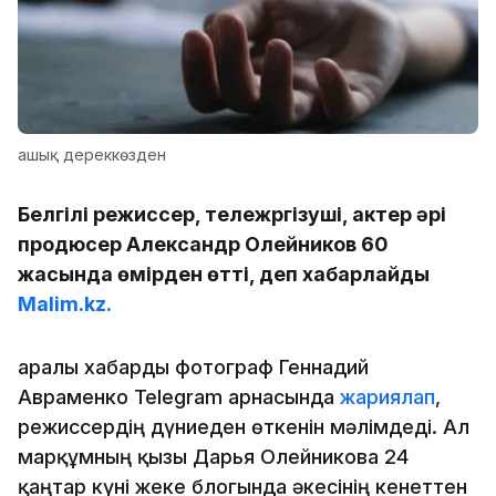
ашық дереккөзден
Белгілі режиссер, тележүргізуші, актер әрі
продюсер Александр Олейников 60
жасында өмірден өтті, деп хабарлайды
Malim.kz.
Қаралы хабарды фотограф Геннадий
Авраменко Telegram арнасында
жариялап
,
режиссердің дүниеден өткенін мәлімдеді. Ал
марқұмның қызы Дарья Олейникова 24
қаңтар күні жеке блогында әкесінің кенеттен