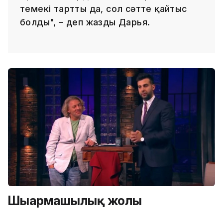
темекі тартты да, сол сәтте қайтыс
болды", – деп жазды Дарья.
Шығармашылық жолы