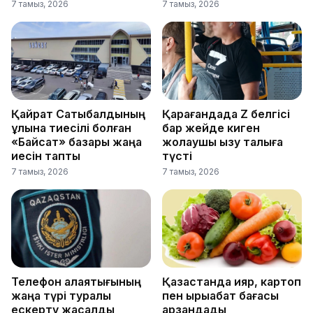
7 тамыз, 2026
7 тамыз, 2026
Қайрат Сатыбалдының
Қарағандада Z белгісі
ұлына тиесілі болған
бар жейде киген
«Байсат» базары жаңа
жолаушы қызу талқыға
иесін тапты
түсті
7 тамыз, 2026
7 тамыз, 2026
Телефон алаяқтығының
Қазақстанда қияр, картоп
жаңа түрі туралы
пен қырыққабат бағасы
ескерту жасалды
арзандады