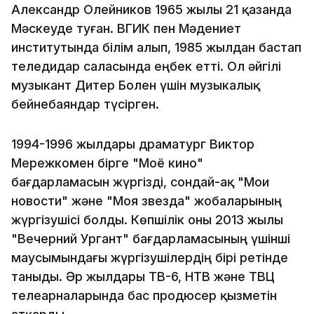
Александр Олейников 1965 жылы 21 қазанда
Мәскеуде туған. ВГИК пен Мәдениет
институтында білім алып, 1985 жылдан бастап
теледидар саласында еңбек етті. Ол әйгілі
музыкант Дитер Болен үшін музыкалық
бейнебаяндар түсірген.
1994-1996 жылдары драматург Виктор
Мережкомен бірге "Моё кино"
бағдарламасын жүргізді, сондай-ақ "Мои
новости" және "Моя звезда" жобаларының
жүргізушісі болды. Көпшілік оны 2013 жылы
"Вечерний Ургант" бағдарламасының үшінші
маусымындағы жүргізушілердің бірі ретінде
таныды. Әр жылдары ТВ-6, НТВ және ТВЦ
телеарналарында бас продюсер қызметін