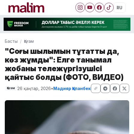
RU
Басты
Қоғам
"Соңғы шылымын тұтатты да,
көз жұмды": Елге танымал
жобаның тележүргізушісі
қайтыс болды (ФОТО, ВИДЕО)
26 қаңтар, 2026
•
Мадияр Қапанбек
Қоғам