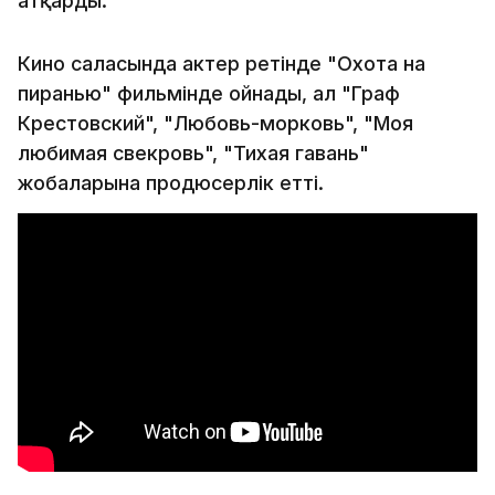
атқарды.
Кино саласында актер ретінде "Охота на
пиранью" фильмінде ойнады, ал "Граф
Крестовский", "Любовь-морковь", "Моя
любимая свекровь", "Тихая гавань"
жобаларына продюсерлік етті.