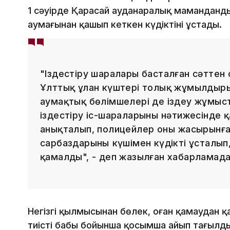
1 сәуірде Қарасай ауданаралық мамандан
аумағынан қашып кеткен күдіктіні ұстады.
"Іздестіру шаралары басталған сәттен
Ұлттық ұлан күштері толық жұмылдыры
аумақтық бөлімшелері де іздеу жұмы
іздестіру іс-шараларының нәтижесінде 
анықталып, полицейлер оның жасырынға
сарбаздарының күшімен күдікті ұсталы
қамалды", - деп жазылған хабарламада
Негізгі қылмысынан бөлек, оған қамаудан 
тиісті бабы бойынша қосымша айып тағылд