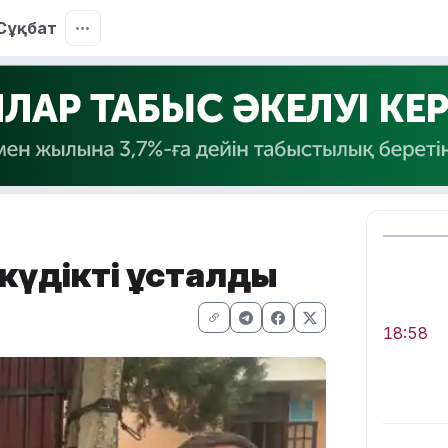
Сұқбат
күдікті ұсталды
18:58