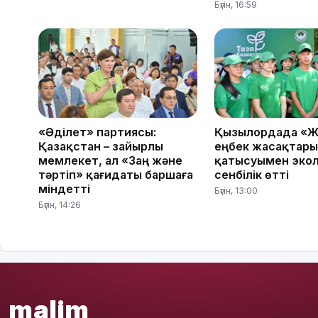
Бүгін, 16:59
«Әділет» партиясы:
Қызылордада «Ж
Қазақстан – зайырлы
еңбек жасақтар
мемлекет, ал «Заң және
қатысуымен эко
тәртіп» қағидаты баршаға
сенбілік өтті
міндетті
Бүгін, 13:00
Бүгін, 14:26
malim