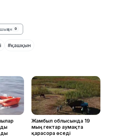
13:39
шыққан
0
і
#қашқын
13:00
12:40
шылар
Жамбыл облысында 19
мды
мың гектар аумақта
ады
қарасора өседі