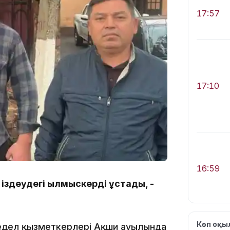
17:57
17:10
16:59
іздеудегі қылмыскерді ұстады, -
Көп оқ
жедел қызметкерлері Ақши ауылында