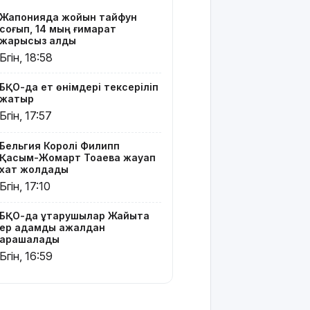
19 мың
Жапонияда жойқын тайфун
гектар
соғып, 14 мың ғимарат
аумақта
жарықсыз қалды
қарасора
Бүгін, 18:58
өседі
БҚО-да ет өнімдері тексеріліп
«Әділет»
жатыр
партиясы:
Бүгін, 17:57
Қазақстан
– зайырлы
Бельгия Королі Филипп
мемлекет,
Қасым-Жомарт Тоқаевқа жауап
ал «Заң
хат жолдады
және
Бүгін, 17:10
тәртіп»
қағидаты
баршаға
БҚО-да құтқарушылар Жайықта
ер адамды ажалдан
міндетті
арашалады
Бүгін, 16:59
Украина
Сызрань
және
Кубаньдағы