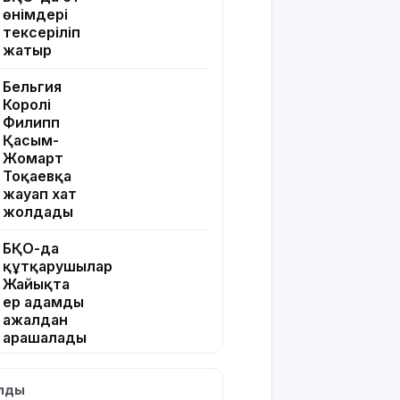
өнімдері
тексеріліп
жатыр
Бельгия
Королі
Филипп
Қасым-
Жомарт
Тоқаевқа
жауап хат
жолдады
БҚО-да
құтқарушылар
Жайықта
ер адамды
ажалдан
арашалады
Жамбыл
ылды
облысында