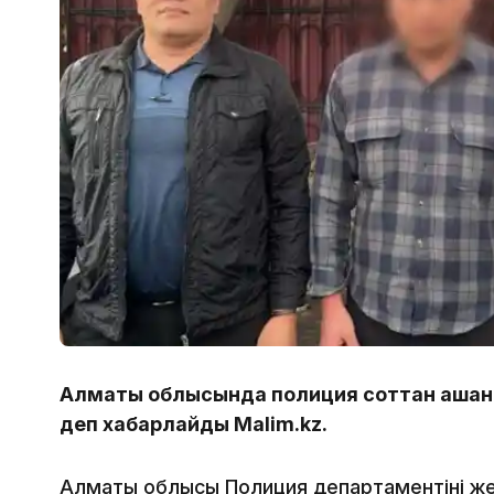
Алматы облысында полиция соттан қашқан 
деп хабарлайды Malim.kz.
Алматы облысы Полиция департаментінің 