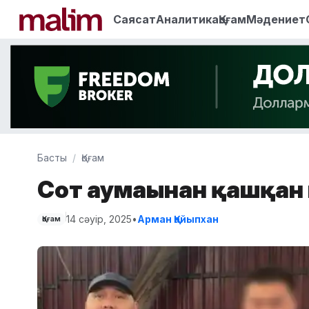
Саясат
Аналитика
Қоғам
Мәдениет
Басты
Қоғам
Сот аумағынан қашқан 
14 сәуір, 2025
•
Арман Қайыпхан
Қоғам