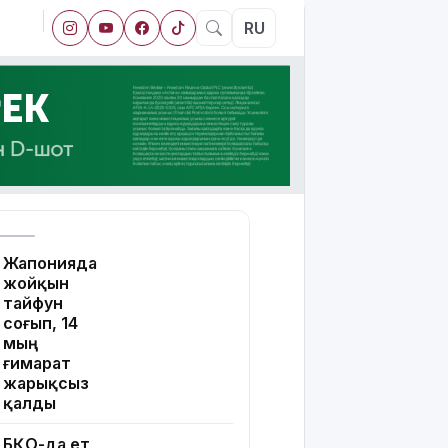
RU
Жапонияда
жойқын
тайфун
соғып, 14
мың
ғимарат
жарықсыз
қалды
БҚО-да ет