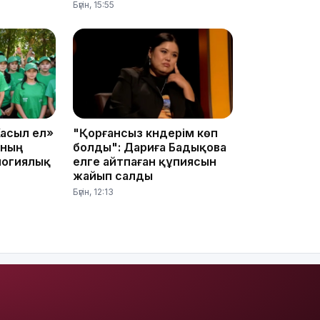
Бүгін, 15:55
12:13
асыл ел»
"Қорғансыз күндерім көп
ының
болды": Дариға Бадықова
логиялық
елге айтпаған құпиясын
жайып салды
Бүгін, 12:13
11:54