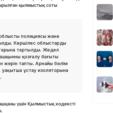
дырылған қылмыстық соты
15:55
 облыстың полициясы және
лды. Көршілес облыстардың
старына тартылды. Жедел
қашқынның қозғалу бағыты
14:26
н жерін тапты. Арнайы бөлім
п, уақытша ұстау изоляторына
.
қашқаны үшін Қылмыстық кодекстің
ы.