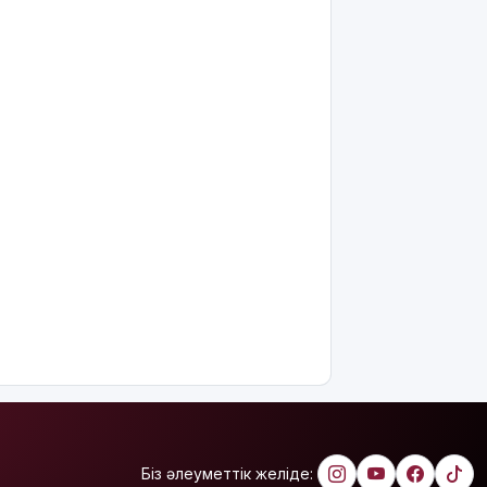
күндерім
көп
болды":
Дариға
Бадықова
елге
айтпаған
құпиясын
жайып
салды
TikTok-тағы
тікелей
эфирі үшін
Тараз
тұрғыны 5
тәулікке
қамалды
Қазақстанда
талапкерлерге
2 мыңнан
Біз әлеуметтік желіде:
астам