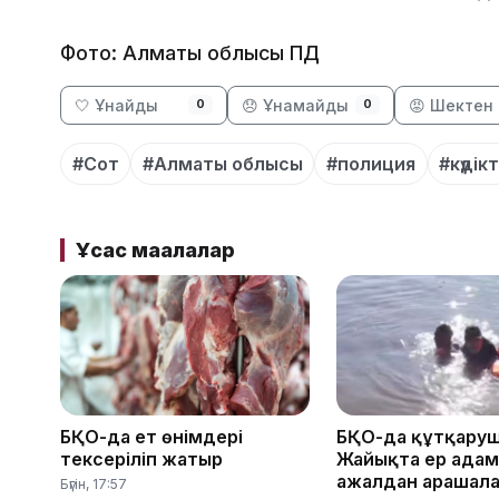
Фото: Алматы облысы ПД
🤍 Ұнайды
😞 Ұнамайды
😡 Шектен 
0
0
#Сот
#Алматы облысы
#полиция
#күдікт
Ұқсас мақалалар
БҚО-да ет өнімдері
БҚО-да құтқару
тексеріліп жатыр
Жайықта ер ада
ажалдан арашал
Бүгін, 17:57