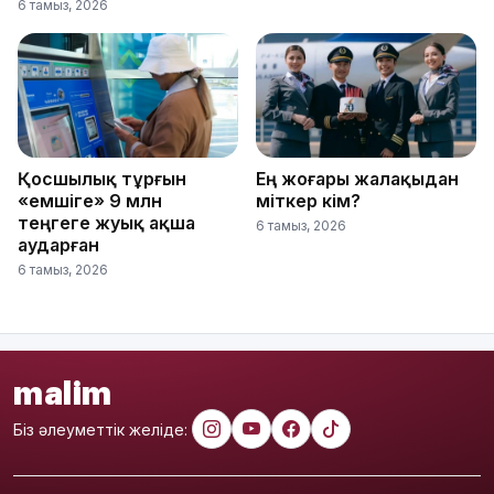
6 тамыз, 2026
Қосшылық тұрғын
Ең жоғары жалақыдан
«емшіге» 9 млн
үміткер кім?
теңгеге жуық ақша
6 тамыз, 2026
аударған
6 тамыз, 2026
malim
Біз әлеуметтік желіде: