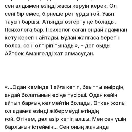
сен алдымен өзіңді жақсы көруің керек. Ол
сені бір емес, бірнеше рет ұрды ғой. Уақыт
тауып баршы. Атыңды өзгертуіңе болады.
Психологқа бар. Психолог саған ондай адамнан
кету керегін айтады. Бұлай жалғаса беретін
болса, сені өлтіріп тынады», – деп оқыды
Айтбек Амангелді хат алмасудан.
«...Одан кемінде 1 айға кетіп, бақытты өмірдің
қандай болатынын есіңе түсірші. Одан кейін
қайтып барғың келмейтін болады. Өткен жолы
ол адамға өзіңді жібермеуді өтіндің
ғой. Өтінем, дәл қазір кетіп қалшы. Мен сен үшін
барлығын істеймін... Сен оның жанында