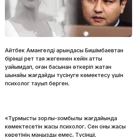
Айтбек Амангелді қарындасы Бишімбаевтан
бірінші рет таяқ жегеннен кейін қатты
уайымдап, оған басынан өткеріп жатқан
шынайы жағдайды түсінуге көмектесу үшін
психолог тауып берген.
«Тұрмыстық зорлық-зомбылық жағдайында
көмектесетін жақсы психолог. Сен оны жақсы
көретінің маңызды емес. Түсінші,