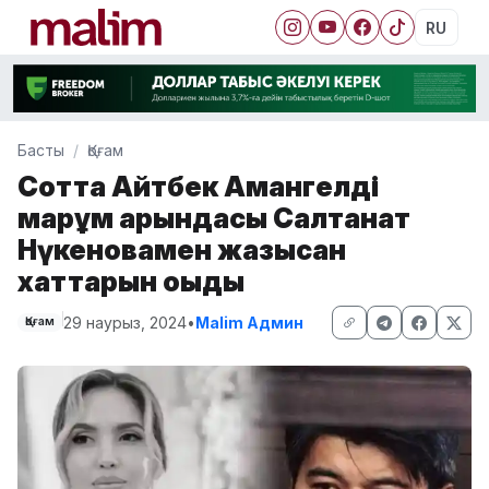
RU
Басты
Қоғам
Сотта Айтбек Амангелді
марқұм қарындасы Салтанат
Нүкеновамен жазысқан
хаттарын оқыды
29 наурыз, 2024
•
Malim Админ
Қоғам