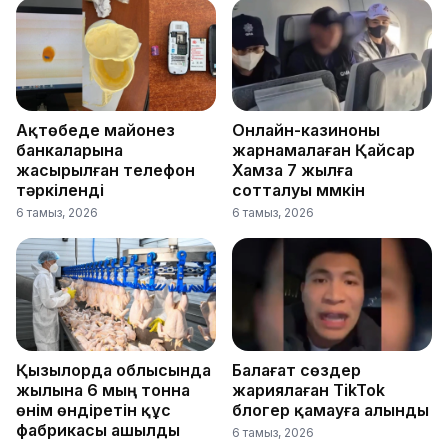
Ақтөбеде майонез
Онлайн-казиноны
банкаларына
жарнамалаған Қайсар
жасырылған телефон
Хамза 7 жылға
тәркіленді
сотталуы мүмкін
6 тамыз, 2026
6 тамыз, 2026
Қызылорда облысында
Балағат сөздер
жылына 6 мың тонна
жариялаған TikTok
өнім өндіретін құс
блогер қамауға алынды
фабрикасы ашылды
6 тамыз, 2026