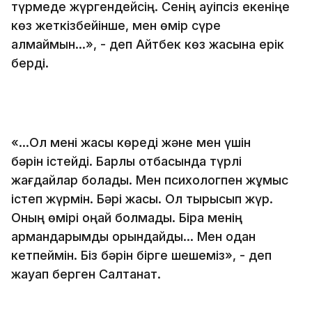
түрмеде жүргендейсің. Сенің қауіпсіз екеніңе
көз жеткізбейінше, мен өмір сүре
алмаймын...», - деп Айтбек көз жасына ерік
берді.
«...Ол мені жақсы көреді және мен үшін
бәрін істейді. Барлық отбасында түрлі
жағдайлар болады. Мен психологпен жұмыс
істеп жүрмін. Бәрі жақсы. Ол тырысып жүр.
Оның өмірі оңай болмады. Бірақ менің
армандарымды орындайды... Мен одан
кетпеймін. Біз бәрін бірге шешеміз», - деп
жауап берген Салтанат.