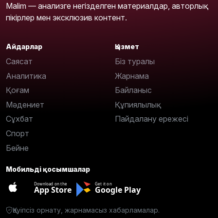
Malim — анализге негізделген материалдар, авторлық
пікірлер мен эксклюзив контент.
Айдарлар
Қызмет
Саясат
Біз туралы
Аналитика
Жарнама
Қоғам
Байланыс
Мәдениет
Құпиялылық
Сұхбат
Пайдалану ережесі
Спорт
Бейне
Мобильді қосымшалар
Download on the
Get it on
App Store
Google Play
Қауіпсіз орнату, жарнамасыз хабарламалар.