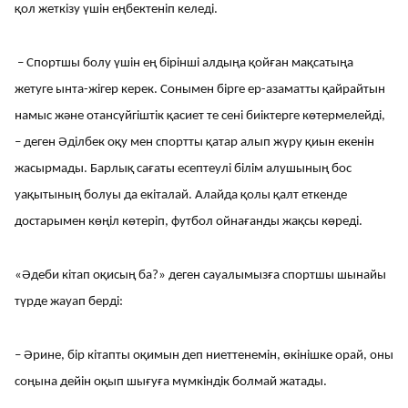
қол жеткізу үшін еңбектеніп келеді.
– Спортшы болу үшін ең бірінші алдыңа қойған мақсатыңа
жетуге ынта-жігер керек. Сонымен бірге ер-азаматты қайрайтын
намыс және отансүйгіштік қасиет те сені биіктерге көтермелейді,
– деген Әділбек оқу мен спортты қатар алып жүру қиын екенін
жасырмады. Барлық сағаты есептеулі білім алушының бос
уақытының болуы да екіталай. Алайда қолы қалт еткенде
достарымен көңіл көтеріп, футбол ойнағанды жақсы көреді.
«Әдеби кітап оқисың ба?» деген сауалымызға спортшы шынайы
түрде жауап берді:
– Әрине, бір кітапты оқимын деп ниеттенемін, өкінішке орай, оны
соңына дейін оқып шығуға мүмкіндік болмай жатады.