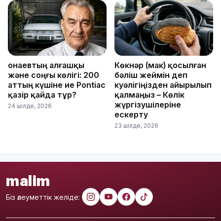
Қонаевтың алғашқы
Көкнәр (мак) қосылған
және соңғы көлігі: 200
бәліш жеймін деп
аттың күшіне ие Pontiac
куәлігіңізден айырылып
қазір қайда тұр?
қалмаңыз – Көлік
жүргізушілеріне
24 шілде, 2026
ескерту
23 шілде, 2026
malim
Біз әлеуметтік желіде: