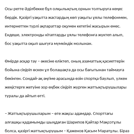
Осы ретте Әділбекке бұл олқылықтың орнын толтыруға кеңес
бердік. Қазіргі уақытта жастардың көп уақыты ұялы телефонмен,
интернеттен түрлі ақпараттар оқумен кететіні жасырын емес.
Ендеше, электронды кітаптарды ұялы телефонға жүктеп алып,
бос уақытта оқып шығуға мүмкіндік молынан.
Өмірде асқар тау – әкесіне еліктеп, оның азаматтық қасиеттерін
бойына сіңіріп өскен ұл болашақта да осы бағытынан таймауға
бекінген. Сондай-ақ әңгіме арасында өзін спортқа баулып, үлкен
жеңістерге жетуіне зор еңбек сіңіріп жүрген жаттықтырушылары
туралы да айтып өтті.
– Жаттықтырушыларым – өте жақсы адамдар. Спорттағы
алғашқы қадамымды шыңдаған Шарипов Қайтар Мақсотұлы
болса, қазіргі жаттықтырушым – Қаженов Қасым Маратұлы. Біраз