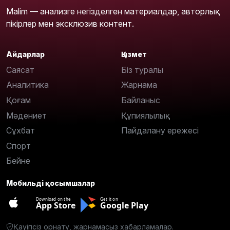
Malim — анализге негізделген материалдар, авторлық
пікірлер мен эксклюзив контент.
Айдарлар
Қызмет
Саясат
Біз туралы
Аналитика
Жарнама
Қоғам
Байланыс
Мәдениет
Құпиялылық
Сұхбат
Пайдалану ережесі
Спорт
Бейне
Мобильді қосымшалар
Download on the
Get it on
App Store
Google Play
Қауіпсіз орнату, жарнамасыз хабарламалар.