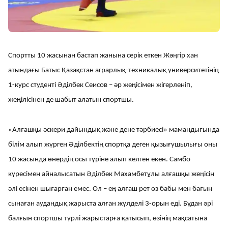
Спортты 10 жасынан бастап жанына серік еткен Жәңгір хан
атындағы Батыс Қазақстан аграрлық-техникалық университетінің
1-курс студенті Әділбек Сеисов – әр жеңісімен жігерленіп,
жеңілісінен де шабыт алатын спортшы.
«Алғашқы әскери дайындық және дене тәрбиесі» мамандығында
білім алып жүрген Әділбектің спортқа деген қызығушылығы оны
10 жасында өнердің осы түріне алып келген екен. Самбо
күресімен айналысатын Әділбек Махамбетұлы алғашқы жеңісін
әлі есінен шығарған емес. Ол – ең алғаш рет өз бабы мен бағын
сынаған аудандық жарыста алған жүлделі 3-орын еді. Бұдан әрі
балғын спортшы түрлі жарыстарға қатысып, өзінің мақсатына