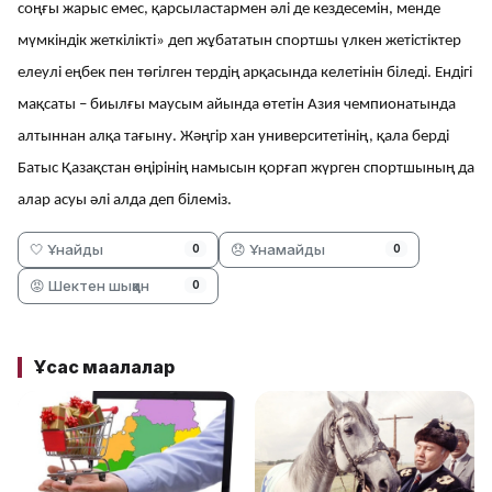
соңғы жарыс емес, қарсыластармен әлі де кездесемін, менде
мүмкіндік жеткілікті» деп жұбататын спортшы үлкен жетістіктер
елеулі еңбек пен төгілген тердің арқасында келетінін біледі. Ендігі
мақсаты – биылғы маусым айында өтетін Азия чемпионатында
алтыннан алқа тағыну. Жәңгір хан университетінің, қала берді
Батыс Қазақстан өңірінің намысын қорғап жүрген спортшының да
алар асуы әлі алда деп білеміз.
🤍 Ұнайды
😞 Ұнамайды
0
0
😡 Шектен шыққан
0
Ұқсас мақалалар