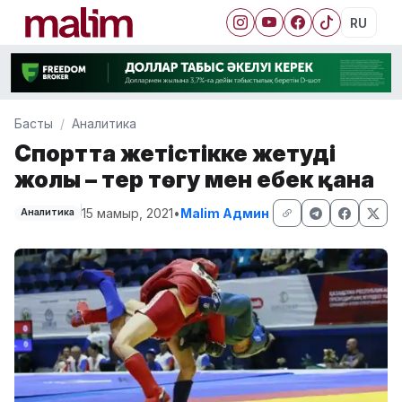
RU
Басты
Аналитика
Спортта жетістікке жетудің
жолы – тер төгу мен еңбек қана
15 мамыр, 2021
•
Malim Админ
Аналитика