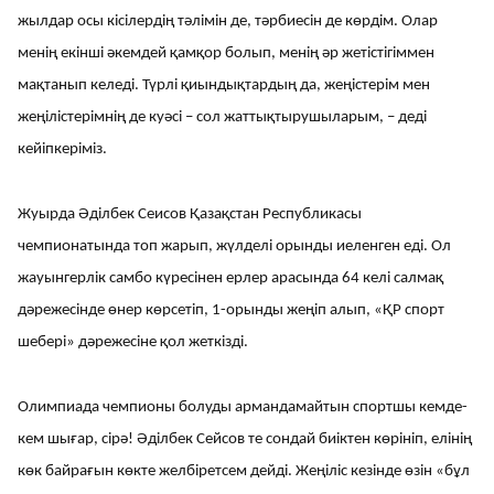
жылдар осы кісілердің тәлімін де, тәрбиесін де көрдім. Олар
менің екінші әкемдей қамқор болып, менің әр жетістігіммен
мақтанып келеді. Түрлі қиындықтардың да, жеңістерім мен
жеңілістерімнің де куәсі – сол жаттықтырушыларым, – деді
кейіпкеріміз.
Жуырда Әділбек Сеисов Қазақстан Республикасы
чемпионатында топ жарып, жүлделі орынды иеленген еді. Ол
жауынгерлік самбо күресінен ерлер арасында 64 келі салмақ
дәрежесінде өнер көрсетіп, 1-орынды жеңіп алып, «ҚР спорт
шебері» дәрежесіне қол жеткізді.
Олимпиада чемпионы болуды армандамайтын спортшы кемде-
кем шығар, сірә! Әділбек Сейсов те сондай биіктен көрініп, елінің
көк байрағын көкте желбіретсем дейді. Жеңіліс кезінде өзін «бұл