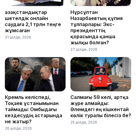
Қазақстандықтар
Нұрсұлтан
шетелдік онлайн
Назарбаевтың құпия
саудаға 2,1 трлн теңге
тұлпарлары: Экс-
жұмсаған
президенттің
қорасында қанша
31 шілде, 2026
жылқы болған?
27 шілде, 2026
Кремль келіспеді,
Салмағы 59 келі, артқа
Тоқаев ұстанымынан
жүре алмайды:
таймады: Омбыдағы
Әлемдегі ең кішкентай
кездесудің астарында
көлік туралы білесіз бе?
не жатыр?
25 шілде, 2026
26 шілде, 2026