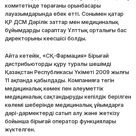
комитетінде төрағаның орынбасары
лауазымдарында еңбек етті. Сонымен қатар
ҚР ДСМ Дәрілік заттар мен медициналық
бұйымдарды сараптау Ұлттық орталығы бас
директорының кеңесшісі болды.
Айта кетейік, «СҚ-Фармация» Бірыңғай
дистрибьюторды құру туралы шешімді
Қазақстан Республикасы Үкіметі 2009 жылғы
11 ақпанда қабылдады. Компанияға тегін
медициналық көмек пен әлеуметтік
медициналық сақтандырудың кепілдік берілген
көлемі шеңберінде медициналық ұйымдарға
дәрі-дәрмектерді сатып алу және жеткізу
бойынша бірыңғай оператор функциялары
жүктелген.