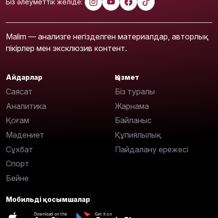
Біз әлеуметтік желіде:
Malim — анализге негізделген материалдар, авторлық
пікірлер мен эксклюзив контент.
Айдарлар
Қызмет
Саясат
Біз туралы
Аналитика
Жарнама
Қоғам
Байланыс
Мәдениет
Құпиялылық
Сұхбат
Пайдалану ережесі
Спорт
Бейне
Мобильді қосымшалар
Download on the
Get it on