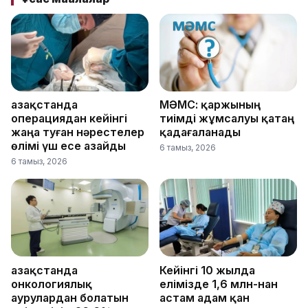
Қазақстанда
МӘМС: қаржының
операциядан кейінгі
тиімді жұмсалуы қатаң
жаңа туған нәрестелер
қадағаланады
өлімі үш есе азайды
6 тамыз, 2026
6 тамыз, 2026
Қазақстанда
Кейінгі 10 жылда
онкологиялық
елімізде 1,6 млн-нан
аурулардан болатын
астам адам қан