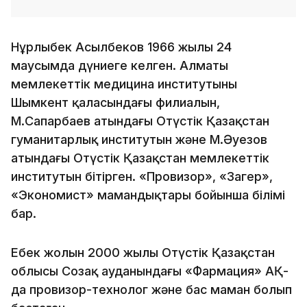
Нұрлыбек Асылбеков 1966 жылы 24
маусымда дүниеге келген. Алматы
мемлекеттік медицина институтының
Шымкент қаласындағы филиалын,
М.Сапарбаев атындағы Оңтүстік Қазақстан
гуманитарлық институтын және М.Әуезов
атындағы Оңтүстік Қазақстан мемлекеттік
институтын бітірген. «Провизор», «Заңгер»,
«Экономист» мамандықтары бойынша білімі
бар.
Еңбек жолын 2000 жылы Оңтүстік Қазақстан
облысы Созақ ауданындағы «Фармация» АҚ-
да провизор-технолог және бас маман болып