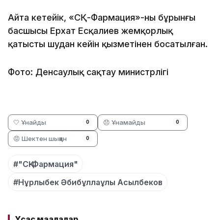
Айта кетейік, «СҚ-Фармация»-ның бұрынғы
басшысы Ерхат Есқалиев жемқорлық
қатысты шудан кейін қызметінен босатылған.
Фото: Денсаулық сақтау министрлігі
🤍 Ұнайды
😞 Ұнамайды
0
0
😡 Шектен шыққан
0
#"СҚ-Фармация"
#Нұрлыбек Әбибұллаұлы Асылбеков
Ұқсас мақалалар