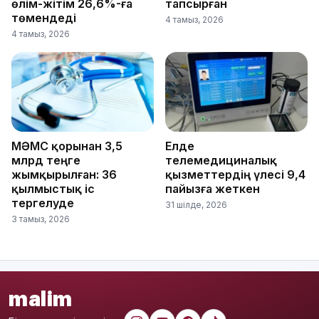
өлім-жітім 26,6%-ға
тапсырған
төмендеді
4 тамыз, 2026
4 тамыз, 2026
МӘМС қорынан 3,5
Елде
млрд теңге
телемедициналық
жымқырылған: 36
қызметтердің үлесі 9,4
қылмыстық іс
пайызға жеткен
тергелуде
31 шілде, 2026
3 тамыз, 2026
malim