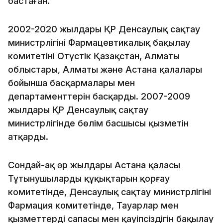
бастаған.
2002-2020 жылдары ҚР Денсаулық сақтау
министрлігінің Фармацевтикалық бақылау
комитетінің Оңтүстік Қазақстан, Алматы
облыстары, Алматы және Астана қалалары
бойынша басқармалары мен
департаменттерін басқарды. 2007-2009
жылдары ҚР Денсаулық сақтау
министрлігінде бөлім басшысы қызметін
атқарды.
Сондай-ақ әр жылдары Астана қаласы
Тұтынушылардың құқықтарын қорғау
комитетінде, Денсаулық сақтау министрлігінің
Фармация комитетінде, Тауарлар мен
қызметтердің сапасы мен қауіпсіздігін бақылау