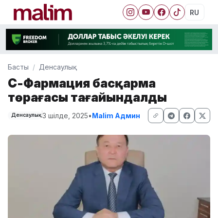
RU
Басты
Денсаулық
СҚ-Фармация басқарма
төрағасы тағайындалды
3 шілде, 2025
•
Malim Админ
Денсаулық