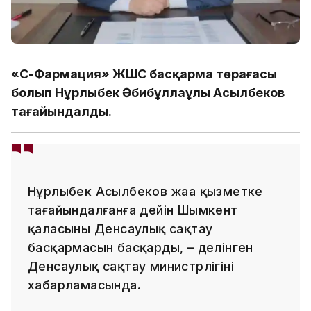
«СҚ-Фармация» ЖШС басқарма төрағасы
болып Нұрлыбек Әбибұллаұлы Асылбеков
тағайындалды.
Нұрлыбек Асылбеков жаңа қызметке
тағайындалғанға дейін Шымкент
қаласының Денсаулық сақтау
басқармасын басқарды, – делінген
Денсаулық сақтау министрлігінің
хабарламасында.