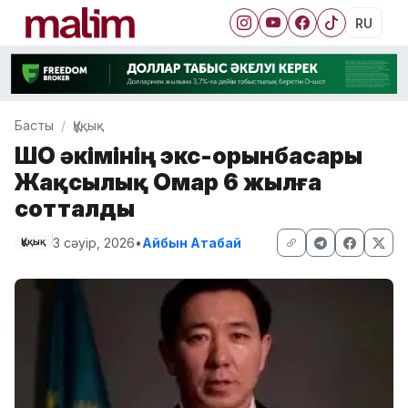
RU
Басты
Құқық
ШҚО әкімінің экс-орынбасары
Жақсылық Омар 6 жылға
сотталды
3 сәуір, 2026
•
Айбын Атабай
Құқық