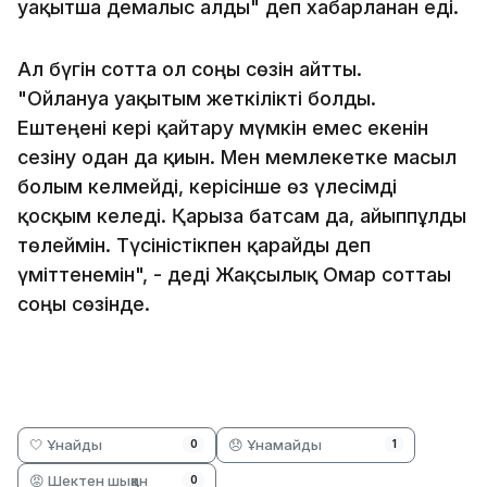
уақытша демалыс алды" деп хабарланған еді.
Ал бүгін сотта ол соңғы сөзін айтты.
"Ойлануға уақытым жеткілікті болды.
Ештеңені кері қайтару мүмкін емес екенін
сезіну одан да қиын. Мен мемлекетке масыл
болғым келмейді, керісінше өз үлесімді
қосқым келеді. Қарызға батсам да, айыппұлды
төлеймін. Түсіністікпен қарайды деп
үміттенемін", - деді Жақсылық Омар соттағы
соңғы сөзінде.
🤍 Ұнайды
😞 Ұнамайды
0
1
😡 Шектен шыққан
0