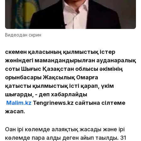
Видеодан скрин
Өскемен қаласының қылмыстық істер
жөніндегі мамандандырылған ауданаралық
соты Шығыс Қазақстан облысы әкімінің
орынбасары Жақсылық Омарға
қатысты қылмыстық істі қарап, үкім
шығарды, - деп хабарлайды
Malim.kz
Tengrinews.kz сайтына сілтеме
жасап.
Оған ірі көлемде алаяқтық жасады және ірі
көлемде пара алды деген айып тағылды. 31