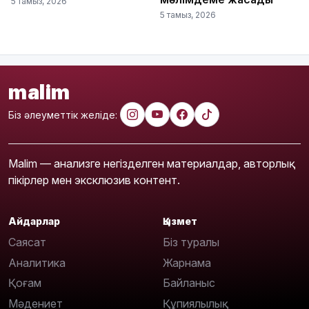
5 тамыз, 2026
5 тамыз, 2026
malim
Біз әлеуметтік желіде:
Malim — анализге негізделген материалдар, авторлық
пікірлер мен эксклюзив контент.
Айдарлар
Қызмет
Саясат
Біз туралы
Аналитика
Жарнама
Қоғам
Байланыс
Мәдениет
Құпиялылық