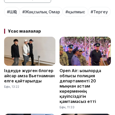
#ШҚО
#Жақсылық Омар
#қылмыс
#Тергеу
Ұқсас мақалалар
Іздеуде жүрген блогер
Open Air: Қызылорда
Қайсар Қамза Вьетнамнан
облысы полиция
елге қайтарылды
департаменті 20
мыңнан астам
Бүгін, 13:22
көрерменнің
қауіпсіздігін
қамтамасыз етті
Бүгін, 11:33