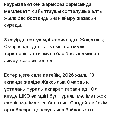
наурызда өткен жарыссөз барысында
мемлекеттік айыптаушы сотталушыға алты
жылға бас бостандығынан айыру жазасын
сұрады.
3 сәуірде сот үкімді жариялады. Жақсылық
Омар кінәлі деп танылып, оған мүлкі
тәркіленіп, алты жылға бас бостандығынан
айыру жазасы кесілді.
Естеріңізге сала кетейік, 2026 жылғы 13
ақпанда желіде Жақсылық Омардың
ұсталғаны туралы ақпарат тараған еді. Ол
кезде ШҚО әкімдігі бұл туралы мәлімет жоқ
екенін мәлімдеген болатын. Сондай-ақ "әкім
орынбасары денсаулығына байланысты