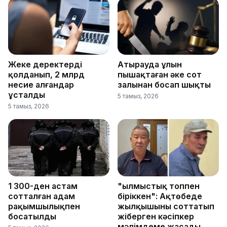
Жеке деректерді
Атырауда ұлын
қолданып, 2 млрд
пышақтаған әке сот
несие алғандар
залынан босап шықты
ұсталды
5 тамыз, 2026
5 тамыз, 2026
1 300-ден астам
"Қылмыстық топпен
сотталған адам
біріккен": Ақтөбеде
рақымшылықпен
жылқышыны соттатып
босатылды
жіберген кәсіпкер
мәлімдеме жасады