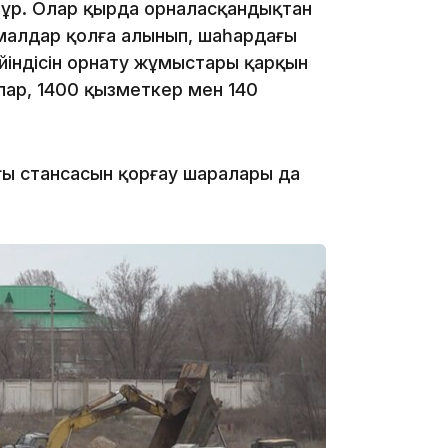
тұр. Олар қырда орналасқандықтан
 амалдар қолға алынып, шаһардағы
үйіндісін орнату жұмыстары қарқын
15:24
лар, 1400 қызметкер мен 140
ғы стансасын қорғау шаралары да
14:47