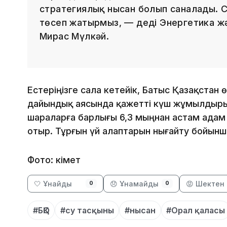
стратегиялық нысан болып саналады. 
төсеп жатырмыз, — деді Энергетика 
Мирас Мүлкәй.
Естеріңізге сала кетейік, Батыс Қазақстан 
дайындық аясында қажетті күш жұмылдырыл
шараларға барлығы 6,3 мыңнан астам адам
отыр. Тұрғын үй алаптарын нығайту бойын
Фото: Үкімет
🤍 Ұнайды
😞 Ұнамайды
😡 Шектен 
0
0
#БҚО
#су тасқыны
#нысан
#Орал қаласы