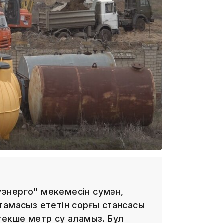
14:36
13:59
энерго" мекемесін сумен,
тамасыз ететін сорғы стансасы
13:22
текше метр су аламыз. Бұл