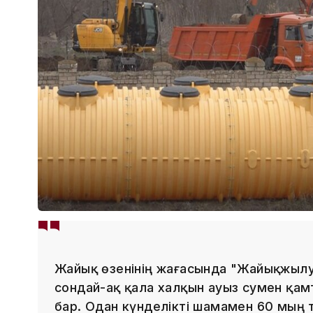
Жайық өзенінің жағасында "Жайықжылу
сондай-ақ қала халқын ауыз сумен қам
бар. Одан күнделікті шамамен 60 мың 