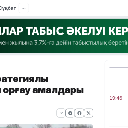
Сұқбат
ратегиялық
 қорғау амалдары
19:46