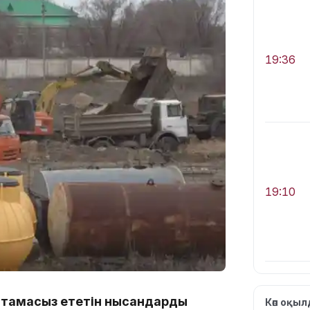
19:36
19:10
амтамасыз ететін нысандарды
Көп оқы