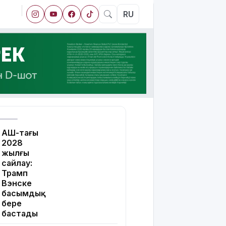
RU
АҚШ-тағы
2028
жылғы
сайлау:
Трамп
Вэнске
басымдық
бере
бастады