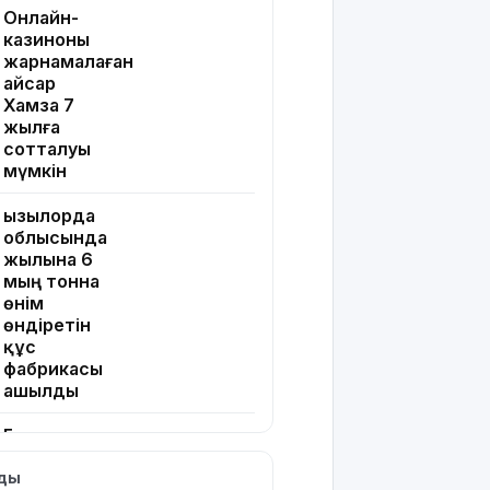
Онлайн-
казиноны
жарнамалаған
Қайсар
Хамза 7
жылға
сотталуы
мүмкін
Қызылорда
облысында
жылына 6
мың тонна
өнім
өндіретін
құс
фабрикасы
ашылды
Балағат
сөздер
лды
жариялаған