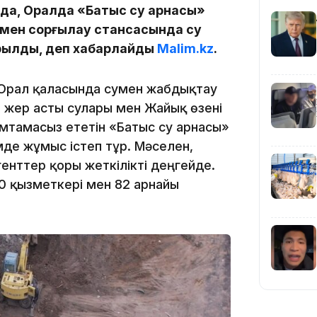
19:09
нда, Оралда «Батыс су арнасы»
мен сорғылау стансасында су
ылды, деп хабарлайды
Malim.kz
.
 Орал қаласында сумен жабдықтау
 жер асты сулары мен Жайық өзені
18:50
мтамасыз ететін «Батыс су арнасы»
де жұмыс істеп тұр. Мәселен,
генттер қоры жеткілікті деңгейде.
0 қызметкері мен 82 арнайы
17:33