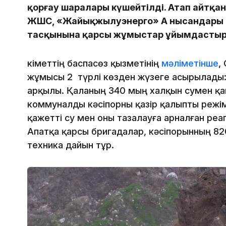
қорғау шаралары күшейтілді. Атап айтқа
ЖШС, «Жайықжылуэнерго» АҚ нысандары 
тасқынына қарсы жұмыстар ұйымдастыр
Үкіметтің баспасөз қызметінің
мәліметінше
,
жұмысы 2 түрлі көзден жүзеге асырылады:
арқылы. Қаланың 340 мың халқын сумен қа
коммуналды кәсіпорны қазір қалыпты режім
қажетті су мен оны тазалауға арналған реа
Апатқа қарсы бригадалар, кәсіпорынның 82
техника дайын тұр.