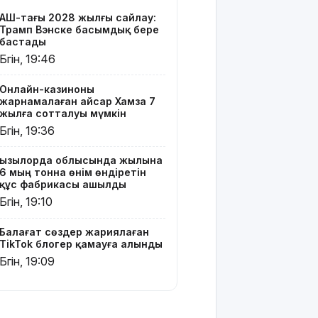
TikTok
АҚШ-тағы 2028 жылғы сайлау:
блогер
Трамп Вэнске басымдық бере
қамауға
бастады
алынды
Бүгін, 19:46
Құтқарушылар
Онлайн-казиноны
3,5 мың
жарнамалаған Қайсар Хамза 7
метр
жылға сотталуы мүмкін
биіктіктегі
Бүгін, 19:36
туристерге
көмек
Қызылорда облысында жылына
көрсетті
6 мың тонна өнім өндіретін
құс фабрикасы ашылды
Еңбек
Бүгін, 19:10
кодексінде
өзгеріс
Балағат сөздер жариялаған
көп: енді
TikTok блогер қамауға алынды
жұмысқа
Бүгін, 19:09
қабылдаудан
бас
тартудың
себебі