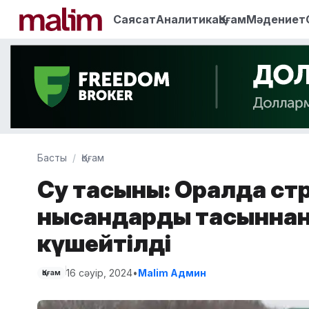
Саясат
Аналитика
Қоғам
Мәдениет
Басты
Қоғам
Су тасқыны: Оралда ст
нысандарды тасқыннан
күшейтілді
16 сәуір, 2024
•
Malim Админ
Қоғам