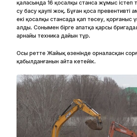
қаласында 16 қосалқы станса жұмыс істеп 
су басу қаупі жоқ. Бұған қоса превентивті
екі қосалқы стансада қап төсеу, қорғаныс 
алды. Сонымен бірге апатқа қарсы бригада
арнайы техника дайын тұр.
Осы ретте Жайық өзенінде орналасқан сор
қабылданғанын айта кетейік.