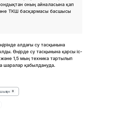
Сондықтан оның айналасына қап
және ТКШ басқармасы басшысы
13:05
өңірінде алдағы су тасқынына
ды. Өңірде су тасқынына қарсы іс-
12:31
 және 1,5 мың техника тартылып
ша шаралар қабылдануда.
шыққан
0
11:59