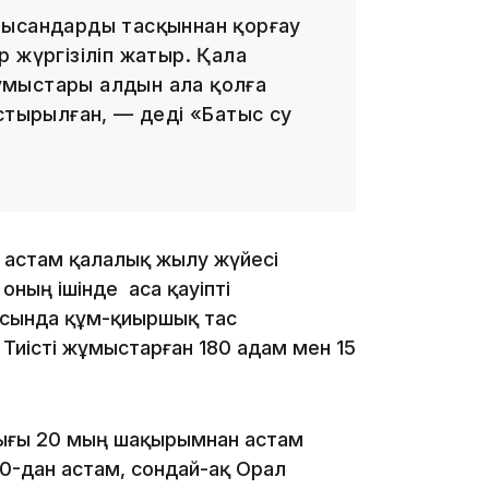
нысандарды тасқыннан қорғау
16:01
 жүргізіліп жатыр. Қала
ұмыстары алдын ала қолға
стырылған, — деді «Батыс су
15:59
астам қалалық жылу жүйесі
ның ішінде аса қауіпті
ясында құм-қиыршық тас
Тиісті жұмыстарған 180 адам мен 15
15:25
лығы 20 мың шақырымнан астам
20-дан астам, сондай-ақ Орал