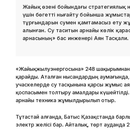
Жайық өзені бойындағы стратегиялық 
үшін бөгетті нығайту бойынша жұмыстар
тұрғындарын сумен қамтамасыз ету ж
алынған. Су таситын арнайы көлік қара
арнасының» бас инженері Аян Тасқали.
«Жайықжылуэнергосына» 248 шақырымнан 
қарайды. Аталған нысандардың аумағында, о
учаскелерде су тасқынына қарсы жұмыс а
қоспасымен толтыру амалдары күшейтілді. 
арнайы техника жұмылдырылып отыр.
Тұтастай алғанда, Батыс Қазақстанда бар
электр желісі бар. Айталық, төрт ауданда 